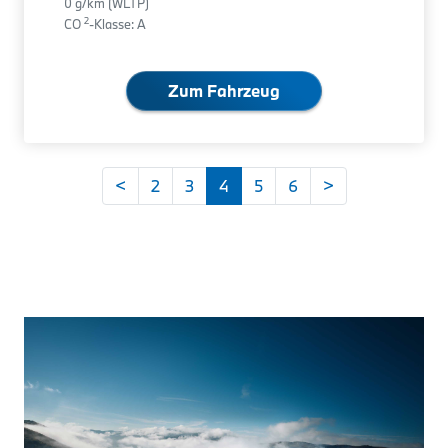
0 g/km (WLTP)
2
CO
-Klasse: A
Zum Fahrzeug
<
2
3
4
5
6
>