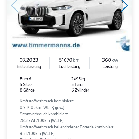
07.2023
51670
km
360
kw
Erstzulassung
Laufleistung
Leistung
Euro 6
2495kg
5 Sitze
5 Türen
8 Gänge
6 Zylinder
Kraftstoffverbrauch kombiniert:
0.9 l/100km (WLTP, gew.)
Stromverbrauch kombiniert:
28.3 kWh/100km (WLTP)
Kraftstoffverbrauch bei entladener Batterie kombiniert:
9.5 l/100km (WLTP)