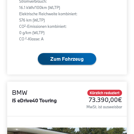
Stromverbrauch:
16.1 kWh/100km (WLTP)
Elektrische Reichweite kombiniert:
576 km (WLTP)
2
CO
-Emissionen kombiniert:
0 g/km (WLTP)
2
CO
-Klasse: A
Zum Fahrzeug
BMW
Kürzlich reduziert
73.390,00€
i5 eDrive40 Touring
MwSt. ist ausweisbar