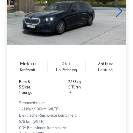
Elektro
0
km
250
kw
Kraftstoff
Laufleistung
Leistung
Euro 6
2255kg
5 Sitze
5 Türen
1 Gänge
-/-
Stromverbrauch:
16.1 kWh/100km (WLTP)
Elektrische Reichweite kombiniert:
576 km (WLTP)
2
CO
-Emissionen kombiniert: