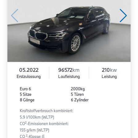
05.2022
96572
km
210
kw
Erstzulassung
Laufleistung
Leistung
Euro 6
2000kg
5 Sitze
5 Türen
8 Gänge
6 Zylinder
Kraftstoffverbrauch kombiniert:
5.9 l/100km (WLTP)
2
CO
-Emissionen kombiniert:
155 g/km (WLTP)
2
CO
-Klasse: E