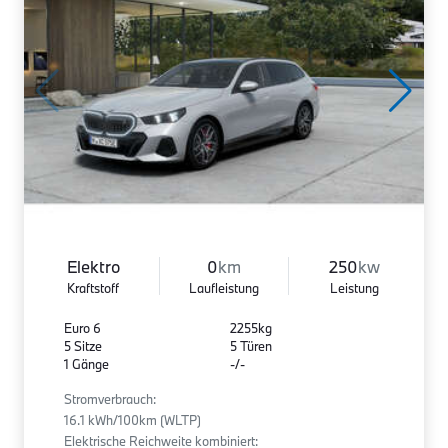
Elektro
0
km
250
kw
Kraftstoff
Laufleistung
Leistung
Euro 6
2255kg
5 Sitze
5 Türen
1 Gänge
-/-
Stromverbrauch:
16.1 kWh/100km (WLTP)
Elektrische Reichweite kombiniert: