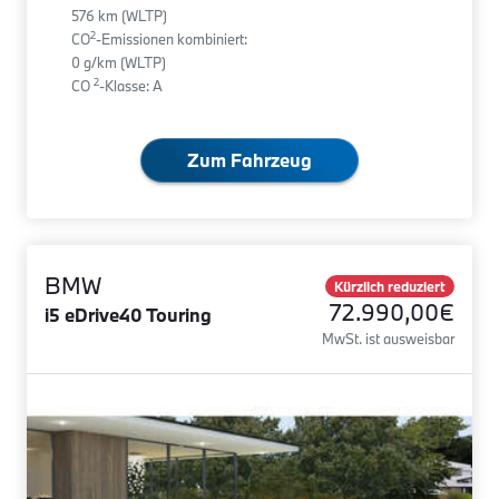
576 km (WLTP)
2
CO
-Emissionen kombiniert:
0 g/km (WLTP)
2
CO
-Klasse: A
Zum Fahrzeug
BMW
Kürzlich reduziert
72.990,00€
i5 eDrive40 Touring
MwSt. ist ausweisbar