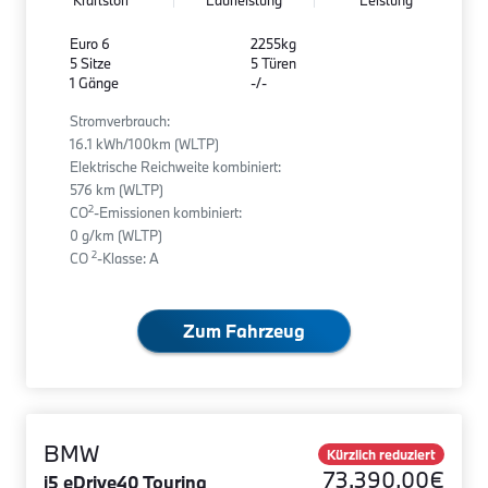
Euro 6
2255kg
5 Sitze
5 Türen
1 Gänge
-/-
Stromverbrauch:
16.1 kWh/100km (WLTP)
Elektrische Reichweite kombiniert:
576 km (WLTP)
2
CO
-Emissionen kombiniert:
0 g/km (WLTP)
2
CO
-Klasse: A
Zum Fahrzeug
BMW
Kürzlich reduziert
73.390,00€
i5 eDrive40 Touring