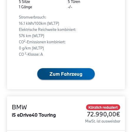
5 Sitze
5 Türen
1 Gänge
-/-
Stromverbrauch:
16.1 kWh/100km (WLTP)
Elektrische Reichweite kombiniert:
576 km (WLTP)
2
CO
-Emissionen kombiniert:
0 g/km (WLTP)
2
CO
-Klasse: A
Zum Fahrzeug
BMW
Kürzlich reduziert
72.990,00€
i5 eDrive40 Touring
MwSt. ist ausweisbar