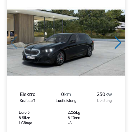
Elektro
0
km
250
kw
Kraftstoff
Laufleistung
Leistung
Euro 6
2255kg
5 Sitze
5 Türen
1 Gänge
-/-