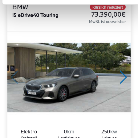
BMW
Kürzlich reduziert
73.390,00€
i5 eDrive40 Touring
MwSt. ist ausweisbar
Elektro
0
km
250
kw
Kraftstoff
Laufleistung
Leistung