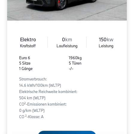
Elektro
0
km
150
kw
Kraftstoff
Laufleistung
Leistung
Euro 6
1960kg
5 Sitze
5 Türen
1 Gänge
-/-
Stromverbrauch:
14.6 kWh/100km (WLTP)
Elektrische Reichweite kombiniert:
504 km (WLTP)
2
CO
-Emissionen kombiniert:
0 g/km (WLTP)
2
CO
-Klasse: A