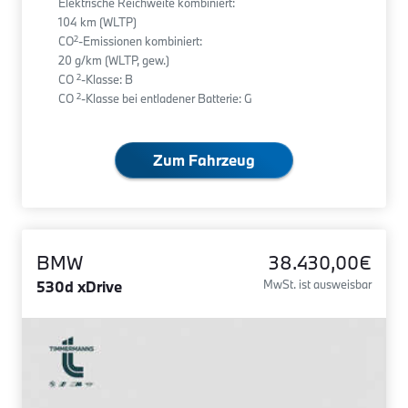
Elektrische Reichweite kombiniert:
104 km (WLTP)
2
CO
-Emissionen kombiniert:
20 g/km (WLTP, gew.)
2
CO
-Klasse: B
2
CO
-Klasse bei entladener Batterie: G
Zum Fahrzeug
BMW
38.430,00€
530d xDrive
MwSt. ist ausweisbar