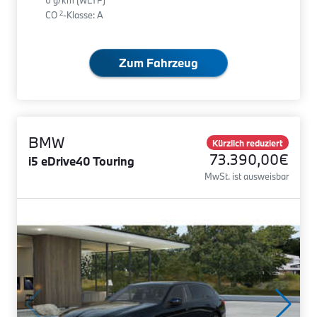
0 g/km (WLTP)
2
CO
-Klasse: A
Zum Fahrzeug
BMW
Kürzlich reduziert
73.390,00€
i5 eDrive40 Touring
MwSt. ist ausweisbar