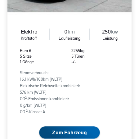
Elektro
0
km
250
kw
Kraftstoff
Laufleistung
Leistung
Euro 6
2255kg
5 Sitze
5 Türen
1 Gänge
-/-
Stromverbrauch:
16.1 kWh/100km (WLTP)
Elektrische Reichweite kombiniert:
576 km (WLTP)
2
CO
-Emissionen kombiniert:
0 g/km (WLTP)
2
CO
-Klasse: A
Zum Fahrzeug