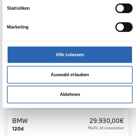
Erstzulassung
Laufleistung
mtl. Rate
inkl. MwSt.
Statistiken
Euro 6
1590kg
5 Sitze
4 Türen
Marketing
8 Gänge
4 Zylinder
Kraftstoffverbrauch kombiniert:
1 l/100km (WLTP)
2
CO
-Emissionen kombiniert:
Alle zulassen
1 g/km (WLTP)
2
CO
-Klasse: B
Auswahl erlauben
Zum Fahrzeug
Ablehnen
BMW
29.930,00€
120d
MwSt. ist ausweisbar