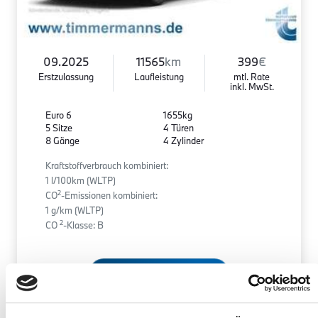
09.2025
11565
km
399
€
Erstzulassung
Laufleistung
mtl. Rate
inkl. MwSt.
Euro 6
1655kg
5 Sitze
4 Türen
8 Gänge
4 Zylinder
Kraftstoffverbrauch kombiniert:
1 l/100km (WLTP)
2
CO
-Emissionen kombiniert:
1 g/km (WLTP)
2
CO
-Klasse: B
Zum Fahrzeug