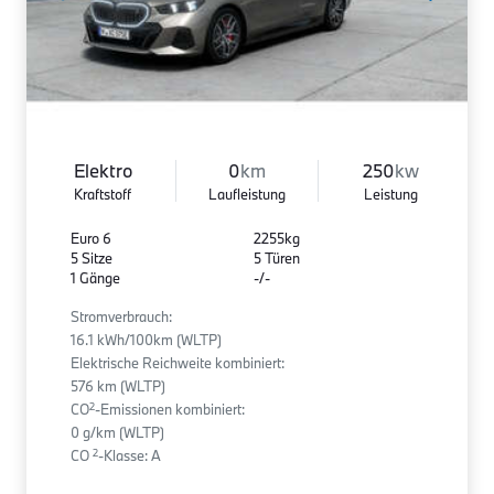
Elektro
0
km
250
kw
Kraftstoff
Laufleistung
Leistung
Euro 6
2255kg
5 Sitze
5 Türen
1 Gänge
-/-
Stromverbrauch:
16.1 kWh/100km (WLTP)
Elektrische Reichweite kombiniert:
576 km (WLTP)
2
CO
-Emissionen kombiniert:
0 g/km (WLTP)
2
CO
-Klasse: A