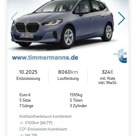
10.2025
8060
km
324
€
Erstzulassung
Laufleistung
mtl. Rate
inkl. MwSt.
Euro 6
1595kg
5 Sitze
5 Türen
7 Gänge
3 Zylinder
Kraftstoffverbrauch kombiniert:
-/- l/100km (WLTP)
2
CO
-Emissionen kombiniert:
-/- (WLTP)