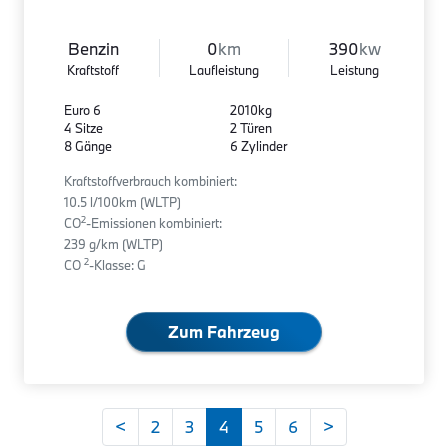
Benzin
0
km
390
kw
Kraftstoff
Laufleistung
Leistung
Euro 6
2010kg
4 Sitze
2 Türen
8 Gänge
6 Zylinder
Kraftstoffverbrauch kombiniert:
10.5 l/100km (WLTP)
2
CO
-Emissionen kombiniert:
239 g/km (WLTP)
2
CO
-Klasse: G
Zum Fahrzeug
<
2
3
4
5
6
>