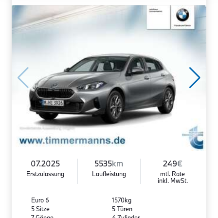
07.2025
5535
km
249
€
Erstzulassung
Laufleistung
mtl. Rate
inkl. MwSt.
Euro 6
1570kg
5 Sitze
5 Türen
7 Gänge
4 Zylinder