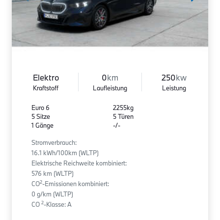
Elektro
0
km
250
kw
Kraftstoff
Laufleistung
Leistung
Euro 6
2255kg
5 Sitze
5 Türen
1 Gänge
-/-
Stromverbrauch:
16.1 kWh/100km (WLTP)
Elektrische Reichweite kombiniert:
576 km (WLTP)
2
CO
-Emissionen kombiniert:
0 g/km (WLTP)
2
CO
-Klasse: A