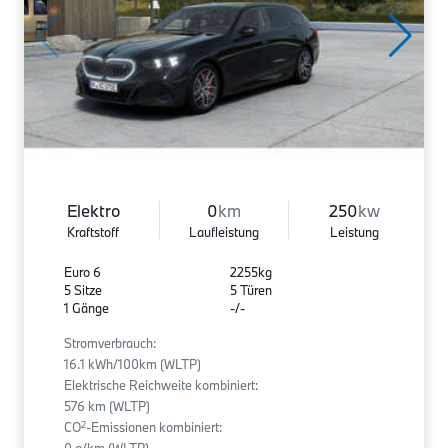
Elektro
0
km
250
kw
Kraftstoff
Laufleistung
Leistung
Euro 6
2255kg
5 Sitze
5 Türen
1 Gänge
-/-
Stromverbrauch:
16.1 kWh/100km (WLTP)
Elektrische Reichweite kombiniert:
576 km (WLTP)
2
CO
-Emissionen kombiniert: