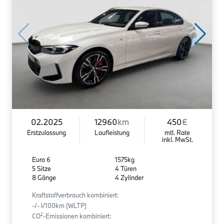
02.2025
12960
km
450
€
Erstzulassung
Laufleistung
mtl. Rate
inkl. MwSt.
Euro 6
1575kg
5 Sitze
4 Türen
8 Gänge
4 Zylinder
Kraftstoffverbrauch kombiniert:
-/- l/100km (WLTP)
2
CO
-Emissionen kombiniert: