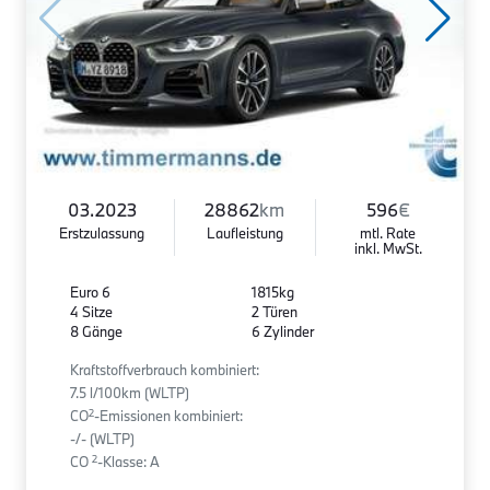
03.2023
28862
km
596
€
Erstzulassung
Laufleistung
mtl. Rate
inkl. MwSt.
Euro 6
1815kg
4 Sitze
2 Türen
8 Gänge
6 Zylinder
Kraftstoffverbrauch kombiniert:
7.5 l/100km (WLTP)
2
CO
-Emissionen kombiniert:
-/- (WLTP)
2
CO
-Klasse: A