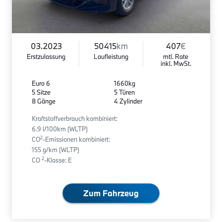
03.2023
50415
km
407
€
Erstzulassung
Laufleistung
mtl. Rate
inkl. MwSt.
Euro 6
1660kg
5 Sitze
5 Türen
8 Gänge
4 Zylinder
Kraftstoffverbrauch kombiniert:
6.9 l/100km (WLTP)
2
CO
-Emissionen kombiniert:
155 g/km (WLTP)
2
CO
-Klasse: E
Zum Fahrzeug