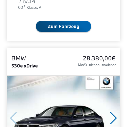
-/- (WLTP)
2
CO
-Klasse: A
Zum Fahrzeug
BMW
28.380,00€
530e xDrive
MwSt. nicht ausweisbar