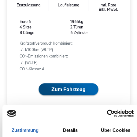
Erstzulassung
Laufleistung
mtl. Rate
inkl. MwSt.
Euro 6
1965kg
4 Sitze
2 Türen
8 Gänge
6 Zylinder
Kraftstoffverbrauch kombiniert:
-/- l/100km (WLTP)
2
CO
-Emissionen kombiniert:
-/- (WLTP)
2
CO
-Klasse: A
Zum Fahrzeug
BMW
40.890,00€
Zustimmung
Details
Über Cookies
M135
MwSt. ist ausweisbar