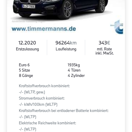
12.2020
96264
km
343
€
Erstzulassung
Laufleistung
mtl. Rate
inkl. MwSt.
Euro 6
1935kg
5 Sitze
4 Türen
8 Gänge
4 Zylinder
Kraftstoffverbrauch kombiniert:
-/- (WLTP, gew.)
Stromverbrauch kombiniert:
-/- kWh/100km (WLTP)
Kraftstoffverbrauch bei entladener Batterie kombiniert:
-/- (WLTP)
Elektrische Reichweite kombiniert:
-/- (WLTP)