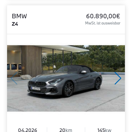
BMW
60.890,00€
Z4
MwSt. ist ausweisbar
04.2026
20
km
145
kw