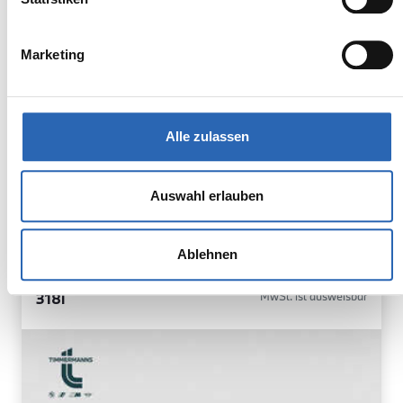
7 Gänge
4 Zylinder
Kraftstoffverbrauch kombiniert:
Marketing
-/- l/100km (WLTP)
2
CO
-Emissionen kombiniert:
-/- (WLTP)
2
CO
-Klasse: A
Alle zulassen
Zum Fahrzeug
Auswahl erlauben
Ablehnen
BMW
37.210,00€
318i
MwSt. ist ausweisbar