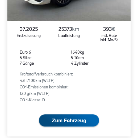
07.2025
25373
km
393
€
Erstzulassung
Laufleistung
mtl. Rate
inkl. MwSt.
Euro 6
1640kg
5 Sitze
5 Türen
7 Gänge
4 Zylinder
Kraftstoffverbrauch kombiniert:
4.6 l/100km (WLTP)
2
CO
-Emissionen kombiniert:
120 g/km (WLTP)
2
CO
-Klasse: D
Zum Fahrzeug