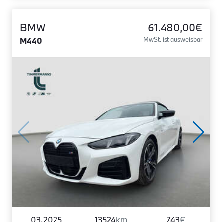
BMW
61.480,00€
M440
MwSt. ist ausweisbar
03.2025
13524
km
743
€