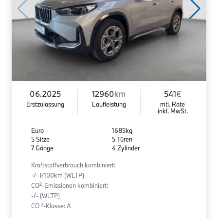
06.2025
12960
km
541
€
Erstzulassung
Laufleistung
mtl. Rate
inkl. MwSt.
Euro
1685kg
5 Sitze
5 Türen
7 Gänge
4 Zylinder
Kraftstoffverbrauch kombiniert:
-/- l/100km (WLTP)
2
CO
-Emissionen kombiniert:
-/- (WLTP)
2
CO
-Klasse: A