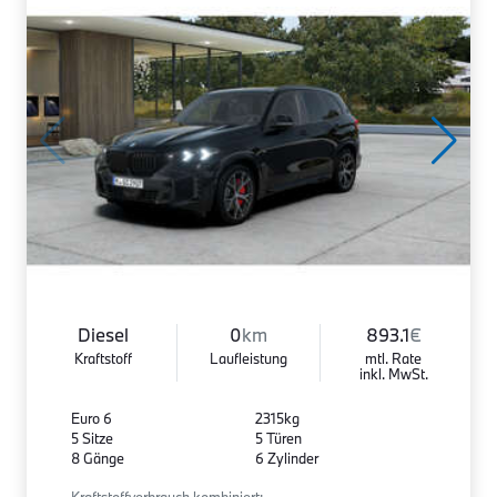
Diesel
0
km
893.1
€
Kraftstoff
Laufleistung
mtl. Rate
inkl. MwSt.
Euro 6
2315kg
5 Sitze
5 Türen
8 Gänge
6 Zylinder