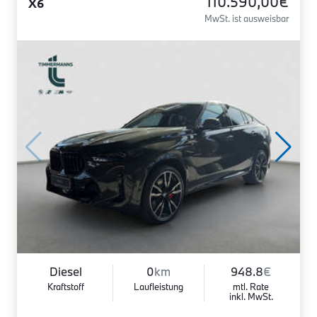
110.590,00€
X6
MwSt. ist ausweisbar
Diesel
0
km
948.8
€
Kraftstoff
Laufleistung
mtl. Rate
inkl. MwSt.