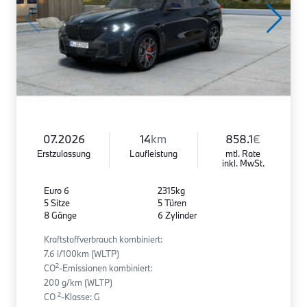
07.2026
14
km
858.1
€
Erstzulassung
Laufleistung
mtl. Rate
inkl. MwSt.
Euro 6
2315kg
5 Sitze
5 Türen
8 Gänge
6 Zylinder
Kraftstoffverbrauch kombiniert:
7.6 l/100km (WLTP)
2
CO
-Emissionen kombiniert:
200 g/km (WLTP)
2
CO
-Klasse: G