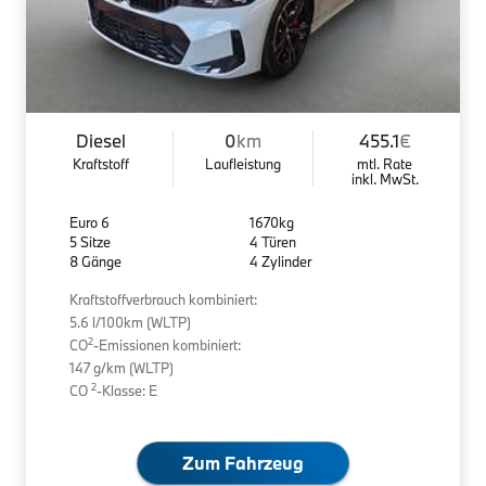
Diesel
0
km
455.1
€
Kraftstoff
Laufleistung
mtl. Rate
inkl. MwSt.
Euro 6
1670kg
5 Sitze
4 Türen
8 Gänge
4 Zylinder
Kraftstoffverbrauch kombiniert:
5.6 l/100km (WLTP)
2
CO
-Emissionen kombiniert:
147 g/km (WLTP)
2
CO
-Klasse: E
Zum Fahrzeug