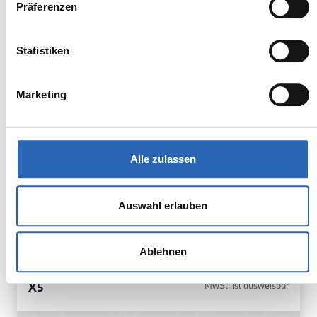
inkl. MwSt.
Präferenzen
Euro 6
1925kg
5 Sitze
5 Türen
Statistiken
8 Gänge
6 Zylinder
Kraftstoffverbrauch kombiniert:
Marketing
10.5 l/100km (WLTP)
2
CO
-Emissionen kombiniert:
238 g/km (WLTP)
2
CO
-Klasse: G
Alle zulassen
Zum Fahrzeug
Auswahl erlauben
Ablehnen
BMW
77.850,00€
X5
MwSt. ist ausweisbar