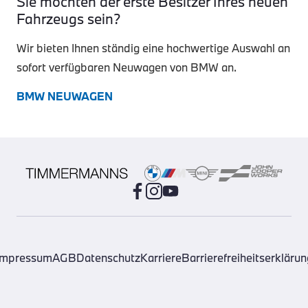
Sie möchten der erste Besitzer Ihres neuen
Fahrzeugs sein?
Wir bieten Ihnen ständig eine hochwertige Auswahl an
sofort verfügbaren Neuwagen von BMW an.
BMW NEUWAGEN
Impressum
AGB
Datenschutz
Karriere
Barrierefreiheitserklärun