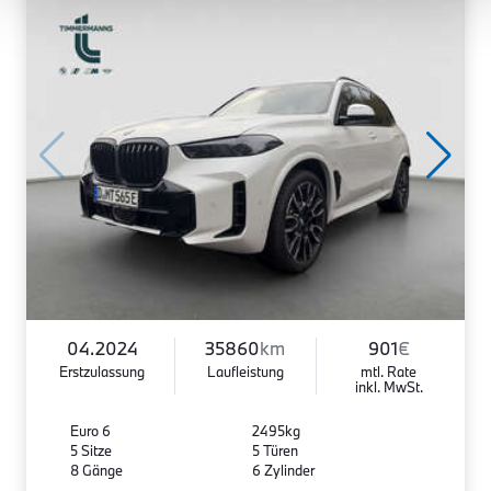
04.2024
35860
km
901
€
Erstzulassung
Laufleistung
mtl. Rate
inkl. MwSt.
Euro 6
2495kg
5 Sitze
5 Türen
8 Gänge
6 Zylinder