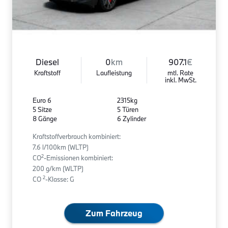
Diesel
0
km
907.1
€
Kraftstoff
Laufleistung
mtl. Rate
inkl. MwSt.
Euro 6
2315kg
5 Sitze
5 Türen
8 Gänge
6 Zylinder
Kraftstoffverbrauch kombiniert:
7.6 l/100km (WLTP)
2
CO
-Emissionen kombiniert:
200 g/km (WLTP)
2
CO
-Klasse: G
Zum Fahrzeug