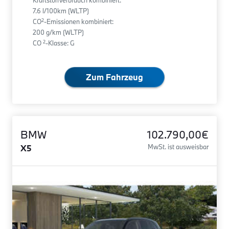
Kraftstoffverbrauch kombiniert:
7.6 l/100km (WLTP)
2
CO
-Emissionen kombiniert:
200 g/km (WLTP)
2
CO
-Klasse: G
Zum Fahrzeug
BMW
102.790,00€
X5
MwSt. ist ausweisbar