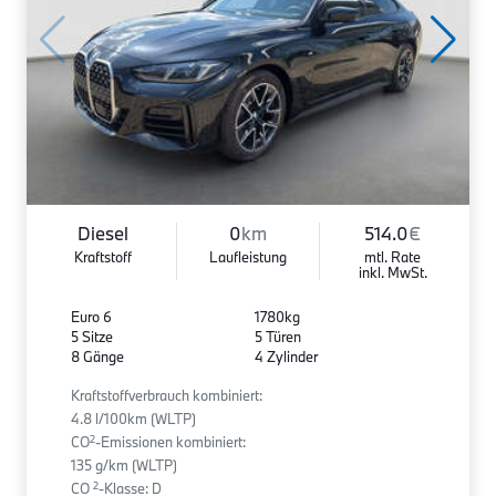
Diesel
0
km
514.0
€
Kraftstoff
Laufleistung
mtl. Rate
inkl. MwSt.
Euro 6
1780kg
5 Sitze
5 Türen
8 Gänge
4 Zylinder
Kraftstoffverbrauch kombiniert:
4.8 l/100km (WLTP)
2
CO
-Emissionen kombiniert:
135 g/km (WLTP)
2
CO
-Klasse: D