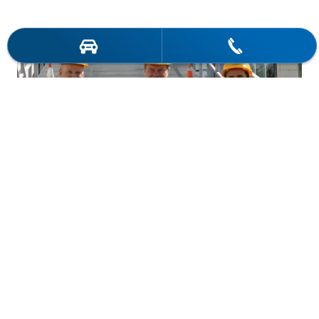
05.09.2025 - Oberbürgermeister Dr.
Stephan Keller zu Besuch bei Autohaus
Timmermanns
Mehr erfahren