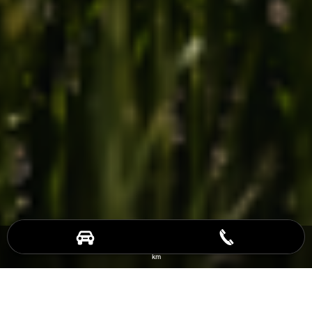
MINI Countryman E: WLTP Energieverbrauch kombiniert: 17,4 kWh/100 km; WLTP CO2-
Emissionen kombiniert: 0 g/km; CO2-Klasse: A; WLTP Elektrische Reichweite: 423 - 462
km