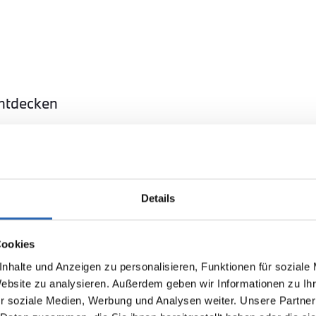
entdecken
Details
37.280,00€
BMW
43.1
Cookies
n
MwSt. ist ausweisbar
223 xDrive
MwSt. 
nhalte und Anzeigen zu personalisieren, Funktionen für soziale
Website zu analysieren. Außerdem geben wir Informationen zu I
r soziale Medien, Werbung und Analysen weiter. Unsere Partner