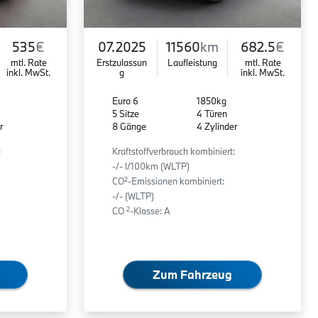
535
€
07.2025
11560
km
682.5
€
mtl. Rate
Erstzulassun
Laufleistung
mtl. Rate
inkl. MwSt.
g
inkl. MwSt.
Euro 6
1850kg
5 Sitze
4 Türen
r
8 Gänge
4 Zylinder
:
Kraftstoffverbrauch kombiniert:
-/- l/100km (WLTP)
2
CO
-Emissionen kombiniert:
-/- (WLTP)
2
CO
-Klasse: A
Zum Fahrzeug