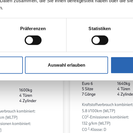
 Daten zusammen, die Sie ihnen bereitgestellt haben oder die s
n.
Präferenzen
Statistiken
08.2025
19460
km
Auswahl erlauben
21060
km
481.7
€
Erstzulassun
Laufleistung
g
Laufleistung
mtl. Rate
inkl. MwSt.
Euro 6
1640kg
5 Sitze
4 Türen
1600kg
7 Gänge
4 Zylinde
4 Türen
4 Zylinder
Kraftstoffverbrauch kombiniert
5.8 l/100km (WLTP)
fverbrauch kombiniert:
2
CO
-Emissionen kombiniert:
0km (WLTP)
132 g/km (WLTP)
sionen kombiniert:
2
CO
-Klasse: D
)