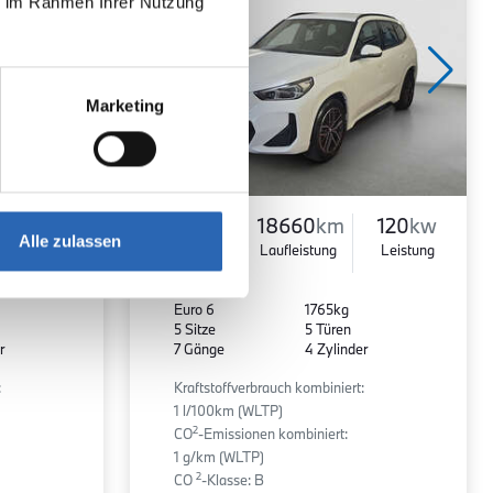
ie im Rahmen Ihrer Nutzung
Marketing
541.2
€
08.2025
18660
km
120
kw
Alle zulassen
mtl. Rate
Erstzulassun
Laufleistung
Leistung
inkl. MwSt.
g
Euro 6
1765kg
5 Sitze
5 Türen
r
7 Gänge
4 Zylinder
:
Kraftstoffverbrauch kombiniert:
1 l/100km (WLTP)
2
CO
-Emissionen kombiniert:
1 g/km (WLTP)
2
CO
-Klasse: B