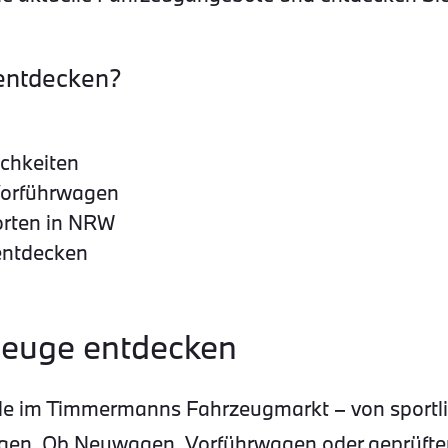
entdecken?
ichkeiten
Vorführwagen
orten in NRW
entdecken
euge entdecken
e im Timmermanns Fahrzeugmarkt – von sportlic
zeugen. Ob Neuwagen, Vorführwagen oder geprüf