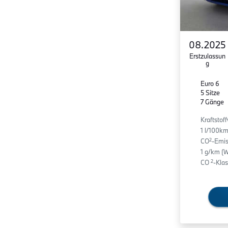
08.2025
Erstzulassun
g
Euro 6
5 Sitze
7 Gänge
Kraftstof
1 l/100k
2
CO
-Emis
1 g/km (
2
CO
-Klas