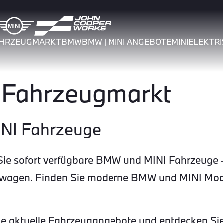
AHRZEUGMARKT
BMW
BMW | MINI ANGEBOTE
MINI
ELEKTRI
Fahrzeugmarkt
INI Fahrzeuge
e sofort verfügbare BMW und MINI Fahrzeuge –
twagen. Finden Sie moderne BMW und MINI Model
 Sie aktuelle Fahrzeugangebote und entdecken Sie