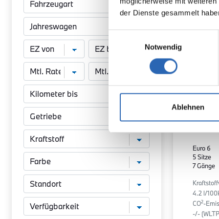
möglicherweise mit weiteren
der Dienste gesammelt habe
Einwilligungsauswahl
Notwendig
Ablehnen
07.2025
Erstzulassun
g
Euro 6
5 Sitze
7 Gänge
Kraftstof
4.2 l/10
2
CO
-Emis
-/- (WLTP