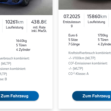
07.2025
15860
km
10261
km
438.8
€
Erstzulassun
Laufleistung
g
Laufleistung
mtl. Rate
inkl. MwSt.
Euro 6
1730kg
5 Sitze
5 Türen
1640kg
7 Gänge
4 Zylinde
5 Türen
4 Zylinder
Kraftstoffverbrauch kombiniert
-/- l/100km (WLTP)
fverbrauch kombiniert:
2
CO
-Emissionen kombiniert:
m (WLTP)
-/- (WLTP)
sionen kombiniert:
2
CO
-Klasse: A
WLTP)
se: B
Zum Fahrzeug
Zum Fahrzeug