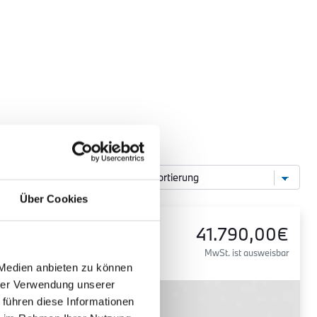
Über Cookies
40,00€
BMW
41.790,00€
ist ausweisbar
X1
MwSt. ist ausweisbar
 Medien anbieten zu können
hrer Verwendung unserer
 führen diese Informationen