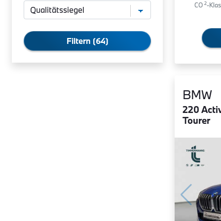
2
CO
-Klas
Filtern (64)
BMW
220 Acti
Tourer