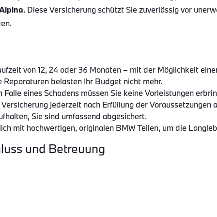
Alpina
. Diese Versicherung schützt Sie zuverlässig vor unerw
ten.
aufzeit von 12, 24 oder 36 Monaten – mit der Möglichkeit eine
 Reparaturen belasten Ihr Budget nicht mehr.
Im Falle eines Schadens müssen Sie keine Vorleistungen erbrin
e Versicherung jederzeit nach Erfüllung der Voraussetzungen 
aufhalten, Sie sind umfassend abgesichert.
lich mit hochwertigen, originalen BMW Teilen, um die Langlebi
hluss und Betreuung
eal Garant und dem Kunden
abgeschlossen wird. Das Autohaus
ie profitieren von der über 30-jährigen Erfahrung unseres P
 können.