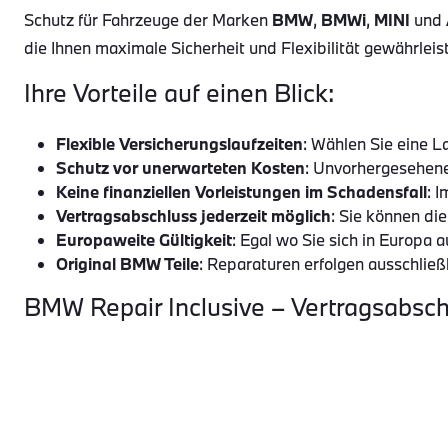
Schutz für Fahrzeuge der Marken
BMW
,
BMWi
,
MINI
und
die Ihnen maximale Sicherheit und Flexibilität gewährleis
Ihre Vorteile auf einen Blick:
Flexible Versicherungslaufzeiten
: Wählen Sie eine L
Schutz vor unerwarteten Kosten
: Unvorhergesehene
Keine finanziellen Vorleistungen im Schadensfall
: 
Vertragsabschluss jederzeit möglich
: Sie können di
Europaweite Gültigkeit
: Egal wo Sie sich in Europa 
Original BMW Teile
: Reparaturen erfolgen ausschließ
BMW Repair Inclusive – Vertragsabsc
Bitte beachten Sie, dass der
Vertrag direkt zwischen R
Ihnen bei Fragen und Abwicklungen gerne zur Verfügung. S
Werterhalt und den Schutz Ihres Fahrzeugs konzentrieren