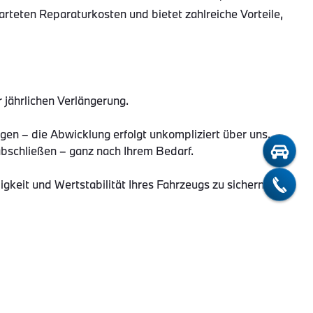
arteten Reparaturkosten und bietet zahlreiche Vorteile,
r jährlichen Verlängerung.
gen – die Abwicklung erfolgt unkompliziert über uns.
abschließen – ganz nach Ihrem Bedarf.
gkeit und Wertstabilität Ihres Fahrzeugs zu sichern.
 Timmermanns agiert hierbei als Vermittler und steht
artners
Real Garant
, während Sie sich voll auf den