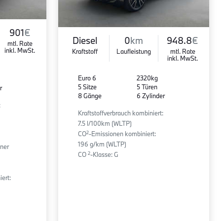
901
€
Diesel
0
km
948.8
€
mtl. Rate
inkl. MwSt.
Kraftstoff
Laufleistung
mtl. Rate
inkl. MwSt.
Euro 6
2320kg
5 Sitze
5 Türen
r
8 Gänge
6 Zylinder
:
Kraftstoffverbrauch kombiniert:
7.5 l/100km (WLTP)
2
CO
-Emissionen kombiniert:
196 g/km (WLTP)
ener
2
CO
-Klasse: G
ert: