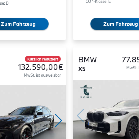
2
CO
-Klasse: E
se: D
Zum Fahrzeug
Zum Fahrzeug
BMW
77.8
Kürzlich reduziert
132.590,00€
X5
MwSt. 
MwSt. ist ausweisbar