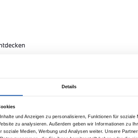
entdecken
Details
BMW
Kürzlich reduziert
Kürzl
Cookies
57.290,00€
54.7
n
320d
nhalte und Anzeigen zu personalisieren, Funktionen für soziale
MwSt. ist ausweisbar
MwSt. 
Website zu analysieren. Außerdem geben wir Informationen zu I
r soziale Medien, Werbung und Analysen weiter. Unsere Partner