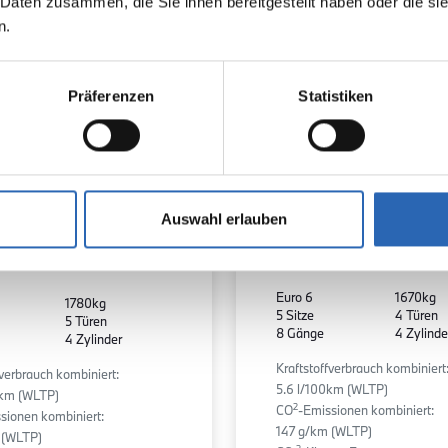
 Daten zusammen, die Sie ihnen bereitgestellt haben oder die s
n.
Präferenzen
Statistiken
Diesel
0
km
Auswahl erlauben
0
km
514.0
€
Kraftstoff
Laufleistung
Laufleistung
mtl. Rate
inkl. MwSt.
Euro 6
1670kg
1780kg
5 Sitze
4 Türen
5 Türen
8 Gänge
4 Zylinde
4 Zylinder
Kraftstoffverbrauch kombiniert
fverbrauch kombiniert:
5.6 l/100km (WLTP)
0km (WLTP)
2
CO
-Emissionen kombiniert:
sionen kombiniert:
147 g/km (WLTP)
 (WLTP)