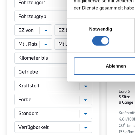
möglicherweise mit weiteren
der Dienste gesammelt habe
Einwilligungsauswahl
Notwendig
Ablehnen
Diesel
Kraftstoff
Euro 6
5 Sitze
8 Gänge
Kraftstof
4.8 l/10
2
CO
-Emis
135 g/km