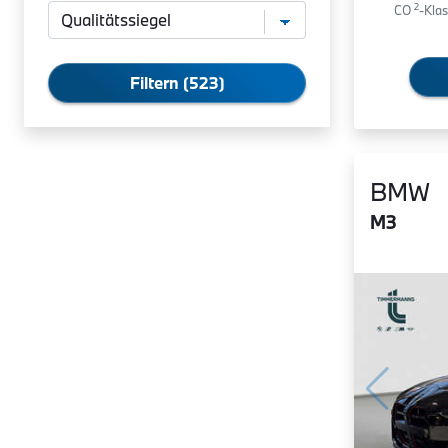
2
CO
-Klas
Filtern (523)
BMW
M3