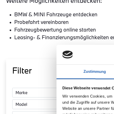
Weitere Möglichkeiten entdecken:
BMW & MINI Fahrzeuge entdecken
Probefahrt vereinbaren
Fahrzeugbewertung online starten
Leasing- & Finanzierungsmöglichkeiten 
Filter
Zustimmung
BMW
Diese Webseite verwendet 
420 Gra
Wir verwenden Cookies, um I
Coupé D
und die Zugriffe auf unsere 
Website an unsere Partner fü