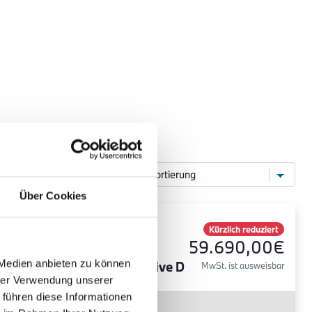
Über Cookies
BMW
ich reduziert
Kürzlich reduziert
90,00€
59.690,00€
420 Gran
 Medien anbieten zu können
Coupé xDrive D
ist ausweisbar
MwSt. ist ausweisbar
hrer Verwendung unserer
 führen diese Informationen