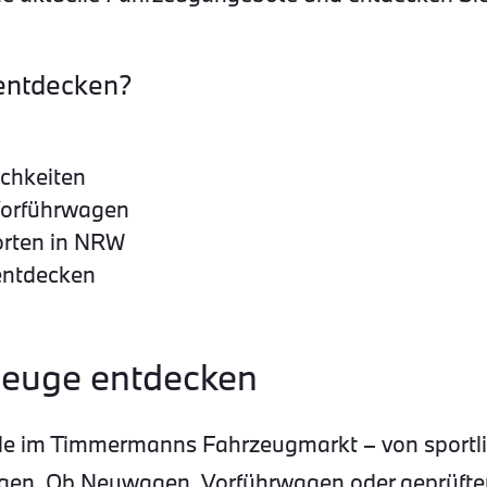
entdecken?
ichkeiten
Vorführwagen
orten in NRW
entdecken
euge entdecken
e im Timmermanns Fahrzeugmarkt – von sportlic
zeugen. Ob Neuwagen, Vorführwagen oder geprüf