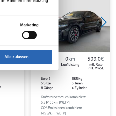
ie im Rahmen Ihrer Nutzung
Marketing
455.1
€
Alle zulassen
Diesel
0
km
509.0
€
mtl. Rate
Kraftstoff
Laufleistung
mtl. Rate
inkl. MwSt.
inkl. MwSt.
Euro 6
1835kg
5 Sitze
5 Türen
r
8 Gänge
4 Zylinder
:
Kraftstoffverbrauch kombiniert:
5.5 l/100km (WLTP)
2
CO
-Emissionen kombiniert:
145 g/km (WLTP)