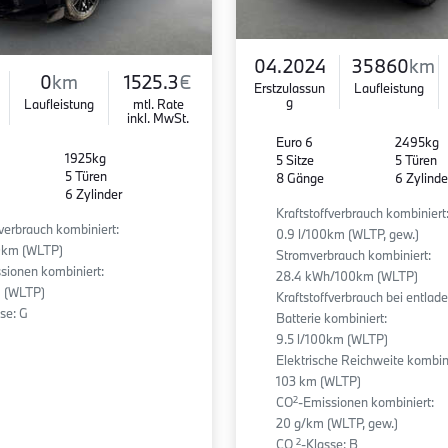
04.2024
35860
km
0
km
1525.3
€
Erstzulassun
Laufleistung
g
Laufleistung
mtl. Rate
inkl. MwSt.
Euro 6
2495kg
1925kg
5 Sitze
5 Türen
5 Türen
8 Gänge
6 Zylinde
6 Zylinder
Kraftstoffverbrauch kombiniert
fverbrauch kombiniert:
0.9 l/100km (WLTP, gew.)
00km (WLTP)
Stromverbrauch kombiniert:
sionen kombiniert:
28.4 kWh/100km (WLTP)
 (WLTP)
Kraftstoffverbrauch bei entlad
se: G
Batterie kombiniert:
9.5 l/100km (WLTP)
Elektrische Reichweite kombini
103 km (WLTP)
2
CO
-Emissionen kombiniert:
20 g/km (WLTP, gew.)
2
CO
-Klasse: B