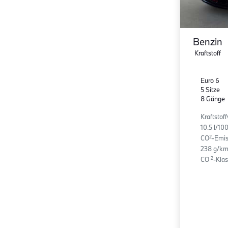
Benzin
Kraftstoff
Euro 6
5 Sitze
8 Gänge
Kraftstof
10.5 l/1
2
CO
-Emis
238 g/km
2
CO
-Klas