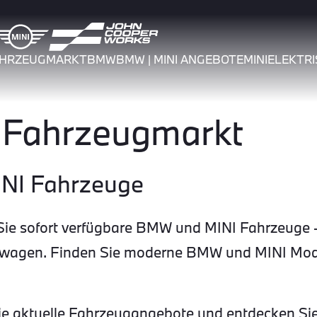
AHRZEUGMARKT
BMW
BMW | MINI ANGEBOTE
MINI
ELEKTRI
Fahrzeugmarkt
INI Fahrzeuge
e sofort verfügbare BMW und MINI Fahrzeuge –
twagen. Finden Sie moderne BMW und MINI Model
 Sie aktuelle Fahrzeugangebote und entdecken Sie