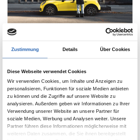
Jetzt Traum MINI entdecken.
Zustimmung
Details
Über Cookies
Unsere MINI Jungen Gebrauchten sind bereit, Ihnen
das legendäre Gokart-Feeling zu schenken und jede
Diese Webseite verwendet Cookies
Fahrt in ein Abenteuer zu verwandeln. Mit
Wir verwenden Cookies, um Inhalte und Anzeigen zu
hochwertiger Ausstattung, niedrigem Kilometerstand
personalisieren, Funktionen für soziale Medien anbieten
und einem Durchschnittsalter von nur 12 Monaten –
zu können und die Zugriffe auf unsere Website zu
analysieren. Außerdem geben wir Informationen zu Ihrer
zu attraktiven Konditionen.
Verwendung unserer Website an unsere Partner für
soziale Medien, Werbung und Analysen weiter. Unsere
Alle Fahrzeuge im MINI Gebrauchtwagen NEXT
Partner führen diese Informationen möglicherweise mit
Programm durchlaufen einen umfassenden 360°-
weiteren Daten zusammen, die Sie ihnen bereitgestellt
Fahrzeugcheck und werden von unseren erfahrenen