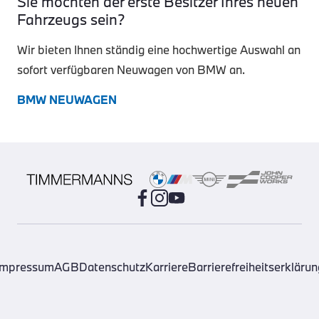
Sie möchten der erste Besitzer Ihres neuen
Fahrzeugs sein?
Wir bieten Ihnen ständig eine hochwertige Auswahl an
sofort verfügbaren Neuwagen von BMW an.
BMW NEUWAGEN
Impressum
AGB
Datenschutz
Karriere
Barrierefreiheitserklärun