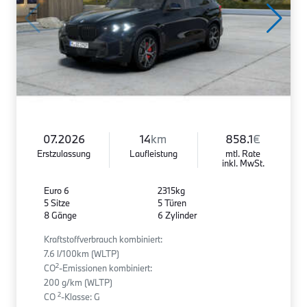
07.2026
14
km
858.1
€
Erstzulassung
Laufleistung
mtl. Rate
inkl. MwSt.
Euro 6
2315kg
5 Sitze
5 Türen
8 Gänge
6 Zylinder
Kraftstoffverbrauch kombiniert:
7.6 l/100km (WLTP)
2
CO
-Emissionen kombiniert:
200 g/km (WLTP)
2
CO
-Klasse: G