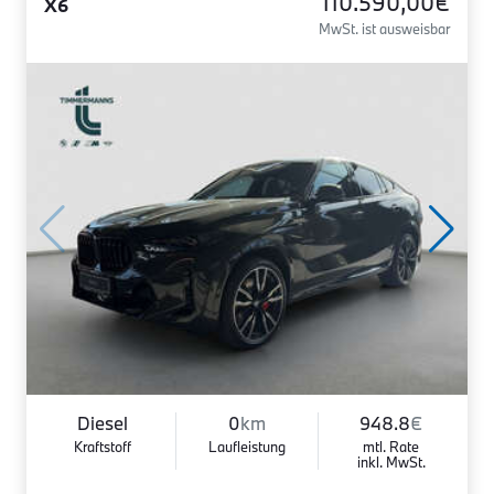
110.590,00€
X6
MwSt. ist ausweisbar
Diesel
0
km
948.8
€
Kraftstoff
Laufleistung
mtl. Rate
inkl. MwSt.