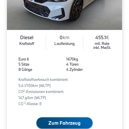
Diesel
0
km
455.1
€
Kraftstoff
Laufleistung
mtl. Rate
inkl. MwSt.
Euro 6
1670kg
5 Sitze
4 Türen
8 Gänge
4 Zylinder
Kraftstoffverbrauch kombiniert:
5.6 l/100km (WLTP)
2
CO
-Emissionen kombiniert:
147 g/km (WLTP)
2
CO
-Klasse: E
Zum Fahrzeug