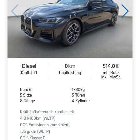
Diesel
0
km
514.0
€
Kraftstoff
Laufleistung
mtl. Rate
inkl. MwSt.
Euro 6
1780kg
5 Sitze
5 Türen
8 Gänge
4 Zylinder
Kraftstoffverbrauch kombiniert:
4.8 l/100km (WLTP)
2
CO
-Emissionen kombiniert:
135 g/km (WLTP)
2
CO
-Klasse: D