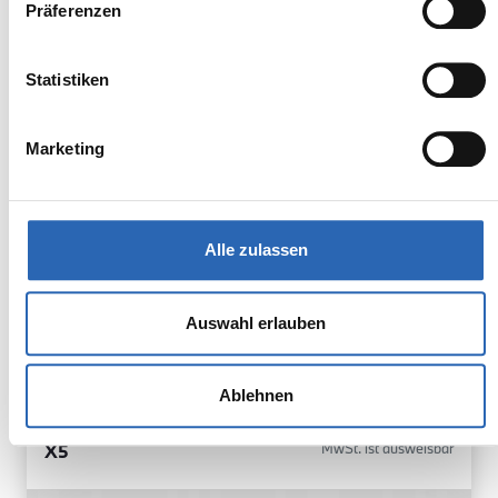
inkl. MwSt.
Präferenzen
Euro 6
1925kg
5 Sitze
5 Türen
Statistiken
8 Gänge
6 Zylinder
Kraftstoffverbrauch kombiniert:
Marketing
10.5 l/100km (WLTP)
2
CO
-Emissionen kombiniert:
238 g/km (WLTP)
2
CO
-Klasse: G
Alle zulassen
Zum Fahrzeug
Auswahl erlauben
Ablehnen
BMW
77.850,00€
X5
MwSt. ist ausweisbar