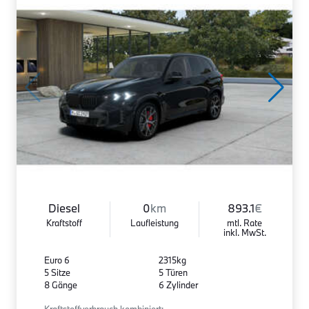
Diesel
0
km
893.1
€
Kraftstoff
Laufleistung
mtl. Rate
inkl. MwSt.
Euro 6
2315kg
5 Sitze
5 Türen
8 Gänge
6 Zylinder