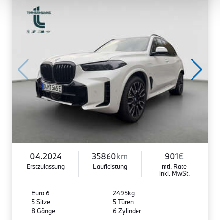
04.2024
35860
km
901
€
Erstzulassung
Laufleistung
mtl. Rate
inkl. MwSt.
Euro 6
2495kg
5 Sitze
5 Türen
8 Gänge
6 Zylinder