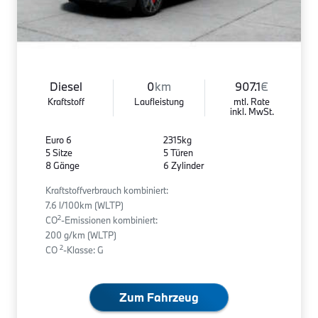
Diesel
0
km
907.1
€
Kraftstoff
Laufleistung
mtl. Rate
inkl. MwSt.
Euro 6
2315kg
5 Sitze
5 Türen
8 Gänge
6 Zylinder
Kraftstoffverbrauch kombiniert:
7.6 l/100km (WLTP)
2
CO
-Emissionen kombiniert:
200 g/km (WLTP)
2
CO
-Klasse: G
Zum Fahrzeug