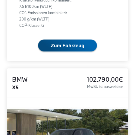
Kraftstoffverbrauch kombiniert:
7.6 l/100km (WLTP)
2
CO
-Emissionen kombiniert:
200 g/km (WLTP)
2
CO
-Klasse: G
Zum Fahrzeug
BMW
102.790,00€
X5
MwSt. ist ausweisbar