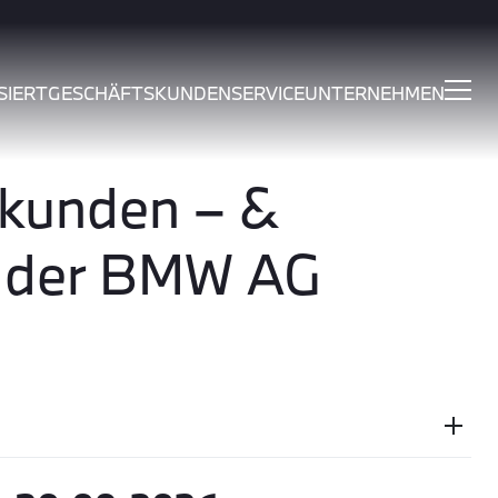
SIERT
GESCHÄFTSKUNDEN
SERVICE
UNTERNEHMEN
ßkunden – &
, der BMW AG