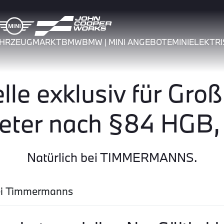
AHRZEUGMARKT
BMW
BMW | MINI ANGEBOTE
MINI
ELEKTRI
le exklusiv für Gro
reter nach §84 HGB
Natürlich bei TIMMERMANNS.
bei Timmermanns