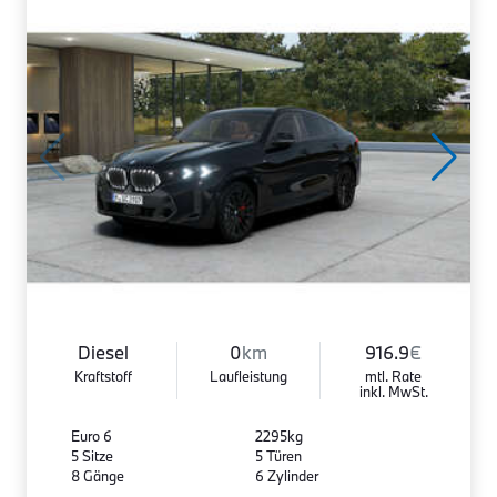
Diesel
0
km
916.9
€
Kraftstoff
Laufleistung
mtl. Rate
inkl. MwSt.
Euro 6
2295kg
5 Sitze
5 Türen
8 Gänge
6 Zylinder