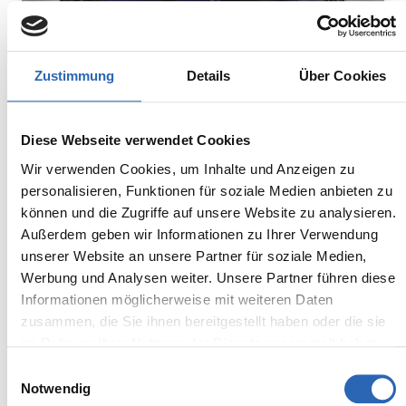
Zustimmung
Details
Über Cookies
Diesel
0
km
790.5
€
Diese Webseite verwendet Cookies
Kraftstoff
Laufleistung
mtl. Rate
Wir verwenden Cookies, um Inhalte und Anzeigen zu
inkl. MwSt.
personalisieren, Funktionen für soziale Medien anbieten zu
Euro 6
2050kg
können und die Zugriffe auf unsere Website zu analysieren.
5 Sitze
5 Türen
Außerdem geben wir Informationen zu Ihrer Verwendung
8 Gänge
6 Zylinder
unserer Website an unsere Partner für soziale Medien,
Kraftstoffverbrauch kombiniert:
Werbung und Analysen weiter. Unsere Partner führen diese
6.2 l/100km (WLTP)
Informationen möglicherweise mit weiteren Daten
2
CO
-Emissionen kombiniert:
zusammen, die Sie ihnen bereitgestellt haben oder die sie
163 g/km (WLTP)
im Rahmen Ihrer Nutzung der Dienste gesammelt haben.
2
CO
-Klasse: F
Einwilligungsauswahl
Notwendig