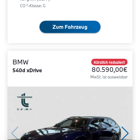
2
CO
-Klasse: G
Zum Fahrzeug
BMW
Kürzlich reduziert
80.590,00€
540d xDrive
MwSt. ist ausweisbar