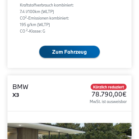
Kraftstoffverbrauch kombiniert:
7.4 l/100km (WLTP)
2
CO
-Emissionen kombiniert:
195 g/km (WLTP)
2
CO
-Klasse: G
Zum Fahrzeug
BMW
Kürzlich reduziert
78.790,00€
X3
MwSt. ist ausweisbar