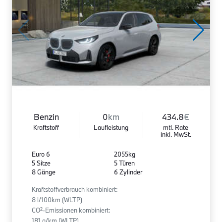
Benzin
0
km
434.8
€
Kraftstoff
Laufleistung
mtl. Rate
inkl. MwSt.
Euro 6
2055kg
5 Sitze
5 Türen
8 Gänge
6 Zylinder
Kraftstoffverbrauch kombiniert:
8 l/100km (WLTP)
2
CO
-Emissionen kombiniert:
181 g/km (WLTP)