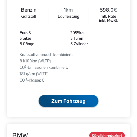
Benzin
1
km
598.0
€
Kraftstoff
Laufleistung
mtl. Rate
inkl. MwSt.
Euro 6
2055kg
5 Sitze
5 Türen
8 Gänge
6 Zylinder
Kraftstoffverbrauch kombiniert:
8 l/100km (WLTP)
2
CO
-Emissionen kombiniert:
181 g/km (WLTP)
2
CO
-Klasse: G
Zum Fahrzeug
BMW
Kürzlich reduziert