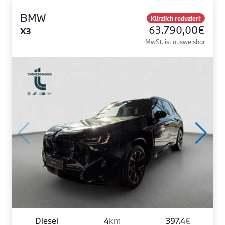
BMW
Kürzlich reduziert
63.790,00€
X3
MwSt. ist ausweisbar
Diesel
4
km
397.4
€