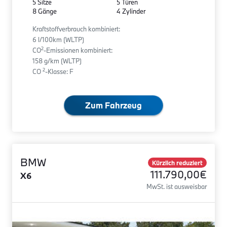
5 Sitze
5 Türen
8 Gänge
4 Zylinder
Kraftstoffverbrauch kombiniert:
6 l/100km (WLTP)
2
CO
-Emissionen kombiniert:
158 g/km (WLTP)
2
CO
-Klasse: F
Zum Fahrzeug
BMW
Kürzlich reduziert
111.790,00€
X6
MwSt. ist ausweisbar