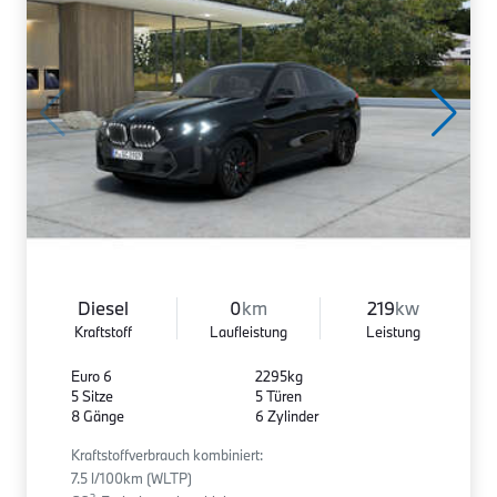
Diesel
0
km
219
kw
Kraftstoff
Laufleistung
Leistung
Euro 6
2295kg
5 Sitze
5 Türen
8 Gänge
6 Zylinder
Kraftstoffverbrauch kombiniert:
7.5 l/100km (WLTP)