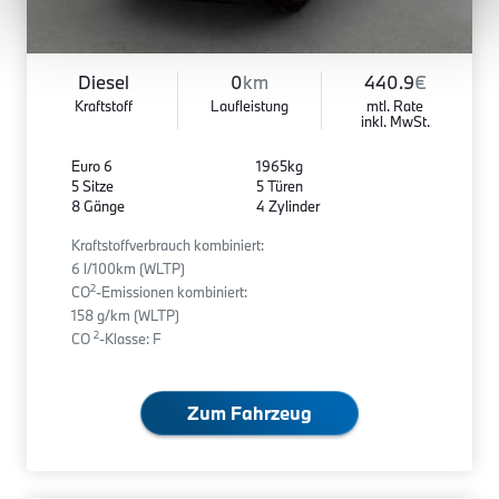
Diesel
0
km
440.9
€
Kraftstoff
Laufleistung
mtl. Rate
inkl. MwSt.
Euro 6
1965kg
5 Sitze
5 Türen
8 Gänge
4 Zylinder
Kraftstoffverbrauch kombiniert:
6 l/100km (WLTP)
2
CO
-Emissionen kombiniert:
158 g/km (WLTP)
2
CO
-Klasse: F
Zum Fahrzeug