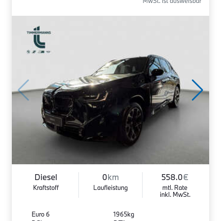
MwSt. ist ausweisbar
Diesel
0
km
558.0
€
Kraftstoff
Laufleistung
mtl. Rate
inkl. MwSt.
Euro 6
1965kg