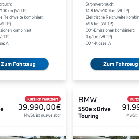
brauch:
Stromverbrauch:
/100km (WLTP)
14.8 kWh/100km (WLTP)
he Reichweite kombiniert:
Elektrische Reichweite kombini
(WLTP)
496 km (WLTP)
2
sionen kombiniert:
CO
-Emissionen kombiniert:
WLTP)
0 g/km (WLTP)
2
se: A
CO
-Klasse: A
Zum Fahrzeug
Zum Fahrzeug
BMW
Kürzlich reduziert
Kürzl
39.990,00€
91.9
ve
550e xDrive
Touring
MwSt. ist ausweisbar
MwSt. 