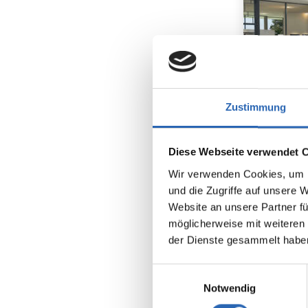
Zustimmung
Benzin
Diese Webseite verwendet 
Kraftstoff
Wir verwenden Cookies, um I
und die Zugriffe auf unsere 
Euro 6
5 Sitze
Website an unsere Partner fü
7 Gänge
möglicherweise mit weiteren
der Dienste gesammelt habe
Kraftstof
6.3 l/10
2
CO
-Emis
Einwilligungsauswahl
141 g/km
Notwendig
2
CO
-Klas