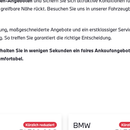
en-Angeboten
und sichern Sie sich attraktive Konditionen f
 greifbare Nähe rückt. Besuchen Sie uns in unserer Fahrzeug
ung, maßgeschneiderte Angebote und ein erstklassiger Servi
 So treffen Sie garantiert die richtige Entscheidung.
alten Sie in wenigen Sekunden ein faires Ankaufangebot f
omfortabel.
BMW
Kürzlich reduziert
Kürzl