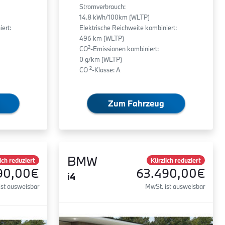
Stromverbrauch:
14.8 kWh/100km (WLTP)
ert:
Elektrische Reichweite kombiniert:
496 km (WLTP)
2
CO
-Emissionen kombiniert:
0 g/km (WLTP)
2
CO
-Klasse: A
Zum Fahrzeug
BMW
ich reduziert
Kürzlich reduziert
90,00€
63.490,00€
i4
ist ausweisbar
MwSt. ist ausweisbar