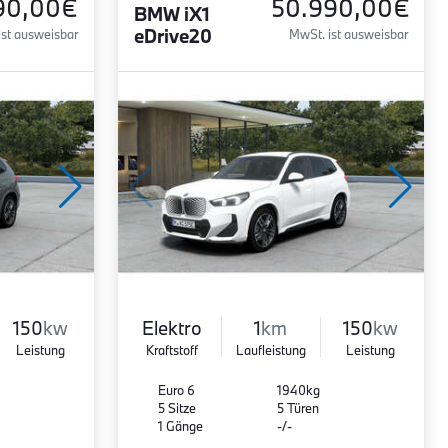
90,00€
50.990,00€
BMW iX1
eDrive20
ist ausweisbar
MwSt. ist ausweisbar
150
kw
Elektro
1
km
150
kw
Leistung
Kraftstoff
Laufleistung
Leistung
Euro 6
1940kg
5 Sitze
5 Türen
1 Gänge
-/-