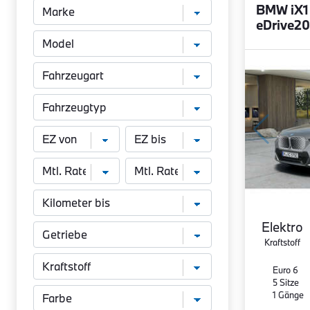
BMW iX1
eDrive20
Elektro
Kraftstoff
Euro 6
5 Sitze
1 Gänge