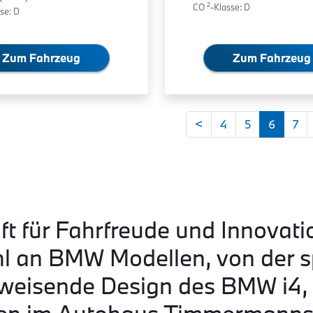
2
CO
-Klasse: D
se: D
Zum Fahrzeug
Zum Fahrzeug
<
4
5
6
7
ft für Fahrfreude und Innovati
hl an BMW Modellen, von der s
eisende Design des BMW i4, b