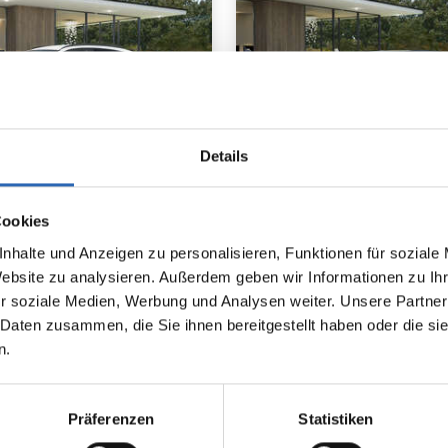
Details
1
km
100
kw
Hybrid
1
km
Cookies
Laufleistung
Leistung
Kraftstoff
Laufleistung
nhalte und Anzeigen zu personalisieren, Funktionen für soziale
Website zu analysieren. Außerdem geben wir Informationen zu I
1545kg
Euro 6
2285kg
5 Türen
5 Sitze
5 Türen
r soziale Medien, Werbung und Analysen weiter. Unsere Partner
3 Zylinder
8 Gänge
6 Zylinde
 Daten zusammen, die Sie ihnen bereitgestellt haben oder die s
n.
fverbrauch kombiniert:
Kraftstoffverbrauch kombiniert
0km (WLTP)
3.4 l/100km (WLTP, gew.)
sionen kombiniert:
Stromverbrauch kombiniert:
 (WLTP)
24.5 kWh/100km (WLTP)
Präferenzen
Statistiken
se: E
Kraftstoffverbrauch bei entlad