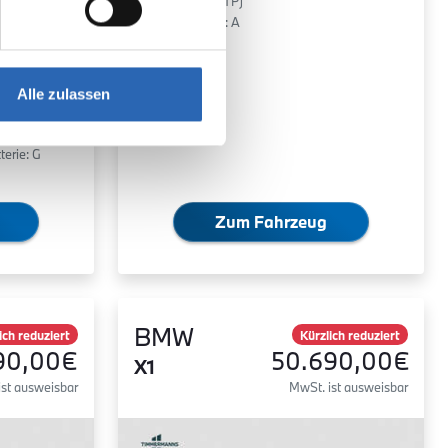
0 g/km (WLTP)
2
CO
-Klasse: A
ert:
Alle zulassen
terie: G
Zum Fahrzeug
BMW
ich reduziert
Kürzlich reduziert
90,00€
50.690,00€
X1
ist ausweisbar
MwSt. ist ausweisbar