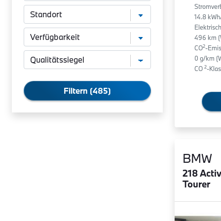
Stromver
14.8 kWh
Elektrisc
496 km 
2
CO
-Emis
0 g/km (
2
CO
-Klas
Filtern (485)
BMW
218 Acti
Tourer