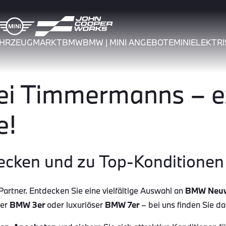
AHRZEUGMARKT
BMW
BMW | MINI ANGEBOTE
MINI
ELEKTRI
 Timmermanns – ex
e!
ecken und zu Top-Konditionen 
tner. Entdecken Sie eine vielfältige Auswahl an
BMW Neu
her
BMW 3er
oder luxuriöser
BMW 7er
– bei uns finden Sie d