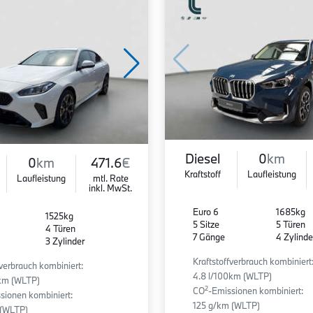
Diesel
0
km
0
km
471.6
€
Kraftstoff
Laufleistung
Laufleistung
mtl. Rate
inkl. MwSt.
Euro 6
1685kg
1525kg
5 Sitze
5 Türen
4 Türen
7 Gänge
4 Zylinde
3 Zylinder
Kraftstoffverbrauch kombiniert
fverbrauch kombiniert:
4.8 l/100km (WLTP)
0km (WLTP)
2
CO
-Emissionen kombiniert:
sionen kombiniert:
125 g/km (WLTP)
 (WLTP)