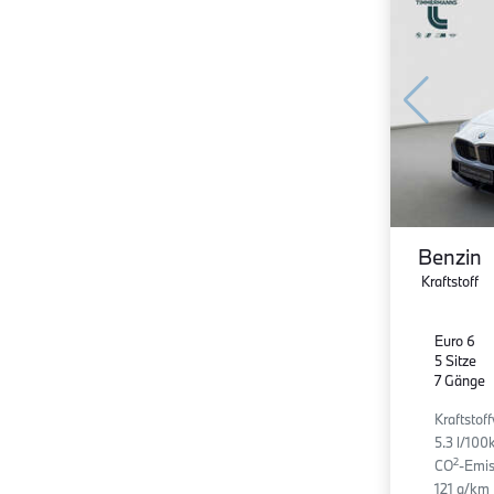
Benzin
Kraftstoff
Euro 6
5 Sitze
7 Gänge
Kraftstof
5.3 l/10
2
CO
-Emis
121 g/km