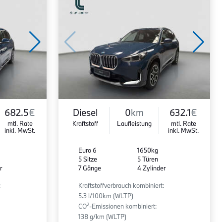
682.5
€
Diesel
0
km
632.1
€
mtl. Rate
Kraftstoff
Laufleistung
mtl. Rate
inkl. MwSt.
inkl. MwSt.
Euro 6
1650kg
5 Sitze
5 Türen
r
7 Gänge
4 Zylinder
:
Kraftstoffverbrauch kombiniert:
5.3 l/100km (WLTP)
2
CO
-Emissionen kombiniert:
138 g/km (WLTP)