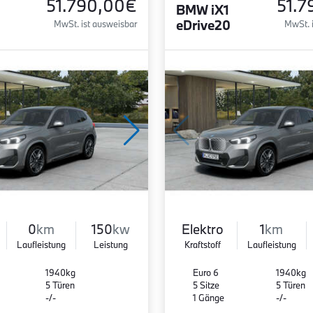
51.790,00€
51.7
BMW iX1
eDrive20
MwSt. ist ausweisbar
MwSt. 
0
km
150
kw
Elektro
1
km
Laufleistung
Leistung
Kraftstoff
Laufleistung
1940kg
Euro 6
1940kg
5 Türen
5 Sitze
5 Türen
-/-
1 Gänge
-/-