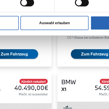
Batterie kombiniert:
8.4 l/100km (WLTP)
Elektrische Reichweite kombini
82 km (WLTP)
2
CO
-Emissionen kombiniert:
Auswahl erlauben
77 g/km (WLTP, gew.)
2
CO
-Klasse: B
2
CO
-Klasse bei entladener Bat
Zum Fahrzeug
Zum Fahrzeug
BMW
Kürzlich reduziert
Kürzl
40.490,00€
54.5
n
X1
MwSt. ist ausweisbar
MwSt. 