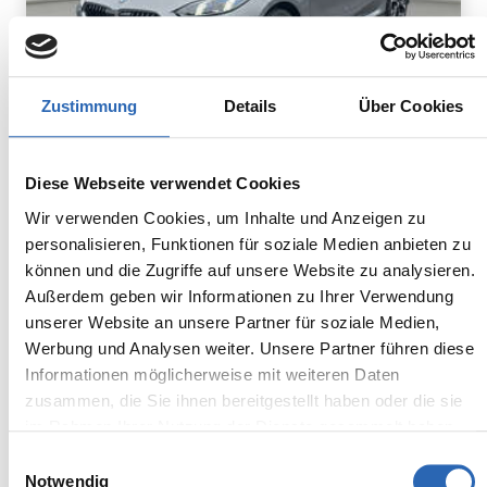
Zustimmung
Details
Über Cookies
Benzin
0
km
324.0
€
Diese Webseite verwendet Cookies
Kraftstoff
Laufleistung
mtl. Rate
inkl. MwSt.
Wir verwenden Cookies, um Inhalte und Anzeigen zu
personalisieren, Funktionen für soziale Medien anbieten zu
Euro 6
1500kg
können und die Zugriffe auf unsere Website zu analysieren.
5 Sitze
5 Türen
7 Gänge
3 Zylinder
Außerdem geben wir Informationen zu Ihrer Verwendung
unserer Website an unsere Partner für soziale Medien,
Kraftstoffverbrauch kombiniert:
Werbung und Analysen weiter. Unsere Partner führen diese
5.4 l/100km (WLTP)
2
CO
-Emissionen kombiniert:
Informationen möglicherweise mit weiteren Daten
122 g/km (WLTP)
zusammen, die Sie ihnen bereitgestellt haben oder die sie
2
CO
-Klasse: D
im Rahmen Ihrer Nutzung der Dienste gesammelt haben.
Einwilligungsauswahl
Notwendig