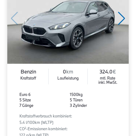
Benzin
0
km
324.0
€
Kraftstoff
Laufleistung
mtl. Rate
inkl. MwSt.
Euro 6
1500kg
5 Sitze
5 Türen
7 Gänge
3 Zylinder
Kraftstoffverbrauch kombiniert:
5.4 l/100km (WLTP)
2
CO
-Emissionen kombiniert:
122 g/km (WLTP)