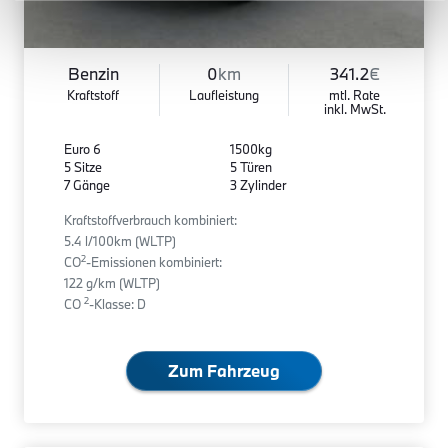
Benzin
0
km
341.2
€
Kraftstoff
Laufleistung
mtl. Rate
inkl. MwSt.
Euro 6
1500kg
5 Sitze
5 Türen
7 Gänge
3 Zylinder
Kraftstoffverbrauch kombiniert:
5.4 l/100km (WLTP)
2
CO
-Emissionen kombiniert:
122 g/km (WLTP)
2
CO
-Klasse: D
Zum Fahrzeug