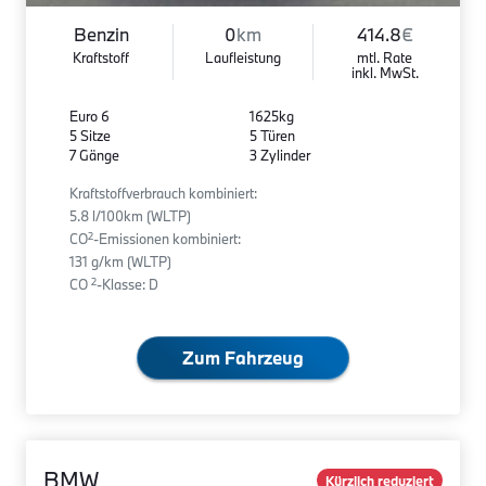
Benzin
0
km
414.8
€
Kraftstoff
Laufleistung
mtl. Rate
inkl. MwSt.
Euro 6
1625kg
5 Sitze
5 Türen
7 Gänge
3 Zylinder
Kraftstoffverbrauch kombiniert:
5.8 l/100km (WLTP)
2
CO
-Emissionen kombiniert:
131 g/km (WLTP)
2
CO
-Klasse: D
Zum Fahrzeug
BMW
Kürzlich reduziert