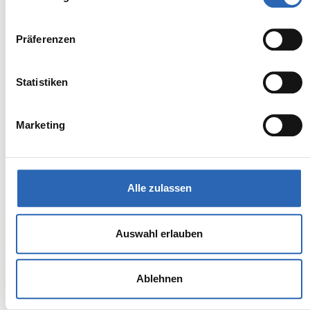
Zum Fahrzeug
Präferenzen
BMW
Kürzlich reduziert
Statistiken
38.890,00€
120
MwSt. ist ausweisbar
Marketing
Alle zulassen
Auswahl erlauben
Ablehnen