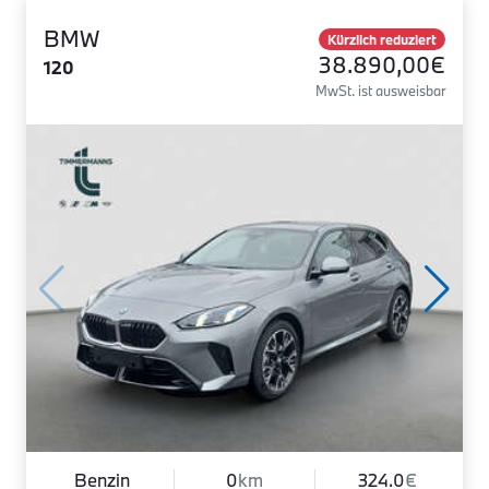
BMW
Kürzlich reduziert
38.890,00€
120
MwSt. ist ausweisbar
Benzin
0
km
324.0
€