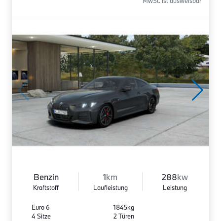
MwSt. ist ausweisbar
Benzin
1
km
288
kw
Kraftstoff
Laufleistung
Leistung
Euro 6
1845kg
4 Sitze
2 Türen