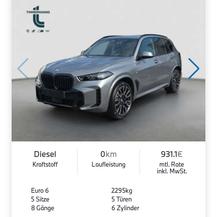
Diesel
0
km
931.1
€
Kraftstoff
Laufleistung
mtl. Rate
inkl. MwSt.
Euro 6
2295kg
5 Sitze
5 Türen
8 Gänge
6 Zylinder