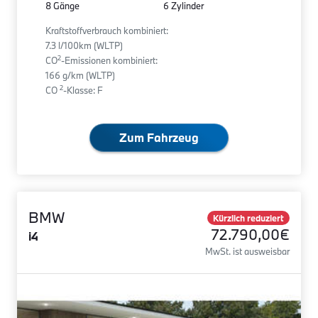
8 Gänge
6 Zylinder
Kraftstoffverbrauch kombiniert:
7.3 l/100km (WLTP)
2
CO
-Emissionen kombiniert:
166 g/km (WLTP)
2
CO
-Klasse: F
Zum Fahrzeug
BMW
Kürzlich reduziert
72.790,00€
i4
MwSt. ist ausweisbar