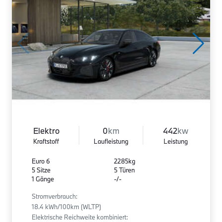
Elektro
0
km
442
kw
Kraftstoff
Laufleistung
Leistung
Euro 6
2285kg
5 Sitze
5 Türen
1 Gänge
-/-
Stromverbrauch:
18.4 kWh/100km (WLTP)
Elektrische Reichweite kombiniert: