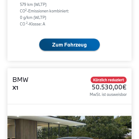
579 km (WLTP)
2
CO
-Emissionen kombiniert:
0 g/km (WLTP)
2
CO
-Klasse: A
Zum Fahrzeug
BMW
Kürzlich reduziert
50.530,00€
X1
MwSt. ist ausweisbar