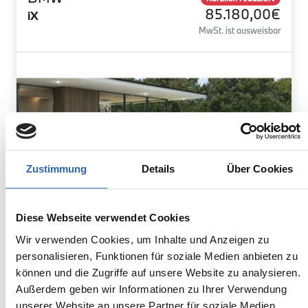
85.180,00€
iX
MwSt. ist ausweisbar
Zustimmung
Details
Über Cookies
Diese Webseite verwendet Cookies
Wir verwenden Cookies, um Inhalte und Anzeigen zu
personalisieren, Funktionen für soziale Medien anbieten zu
können und die Zugriffe auf unsere Website zu analysieren.
Elektro
1
km
300
kw
Außerdem geben wir Informationen zu Ihrer Verwendung
Kraftstoff
Laufleistung
Leistung
unserer Website an unsere Partner für soziale Medien,