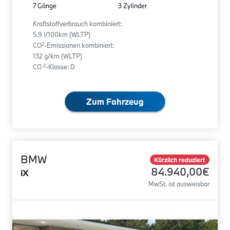
7 Gänge
3 Zylinder
Kraftstoffverbrauch kombiniert:
5.9 l/100km (WLTP)
2
CO
-Emissionen kombiniert:
132 g/km (WLTP)
2
CO
-Klasse: D
Zum Fahrzeug
BMW
Kürzlich reduziert
84.940,00€
iX
MwSt. ist ausweisbar