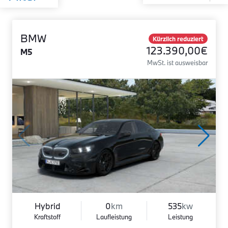
BMW
Kürzlich reduziert
123.390,00€
M5
MwSt. ist ausweisbar
Hybrid
0
km
535
kw
Kraftstoff
Laufleistung
Leistung