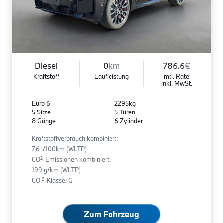
Diesel
0
km
786.6
€
Kraftstoff
Laufleistung
mtl. Rate
inkl. MwSt.
Euro 6
2295kg
5 Sitze
5 Türen
8 Gänge
6 Zylinder
Kraftstoffverbrauch kombiniert:
7.6 l/100km (WLTP)
2
CO
-Emissionen kombiniert:
199 g/km (WLTP)
2
CO
-Klasse: G
Zum Fahrzeug