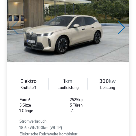
Elektro
1
km
300
kw
Kraftstoff
Laufleistung
Leistung
Euro 6
2525kg
5 Sitze
5 Türen
1 Gänge
-/-
Stromverbrauch:
18.6 kWh/100km (WLTP)
Elektrische Reichweite kombiniert: