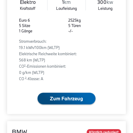
Elektro
1
km
300
kw
Kraftstoff
Laufleistung
Leistung
Euro 6
2525kg
5 Sitze
5 Türen
1 Gänge
-/-
Stromverbrauch:
19.1 kWh/100km (WLTP)
Elektrische Reichweite kombiniert:
568 km (WLTP)
2
CO
-Emissionen kombiniert:
0 g/km (WLTP)
2
CO
-Klasse: A
Zum Fahrzeug
BMW
Kürzlich reduziert