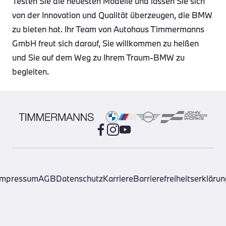
Testen Sie die neuesten Modelle und lassen Sie sich
von der Innovation und Qualität überzeugen, die BMW
zu bieten hat. Ihr Team von Autohaus Timmermanns
GmbH freut sich darauf, Sie willkommen zu heißen
und Sie auf dem Weg zu Ihrem Traum-BMW zu
begleiten.
Impressum
AGB
Datenschutz
Karriere
Barrierefreiheitserklärun