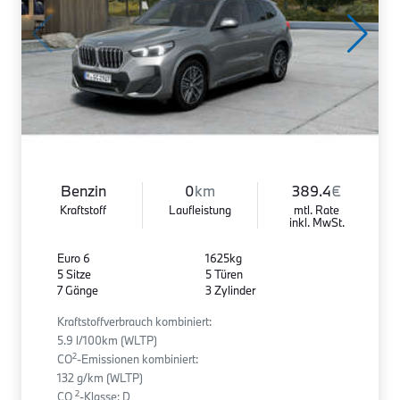
Benzin
0
km
389.4
€
Kraftstoff
Laufleistung
mtl. Rate
inkl. MwSt.
Euro 6
1625kg
5 Sitze
5 Türen
7 Gänge
3 Zylinder
Kraftstoffverbrauch kombiniert:
5.9 l/100km (WLTP)
2
CO
-Emissionen kombiniert:
132 g/km (WLTP)
2
CO
-Klasse: D