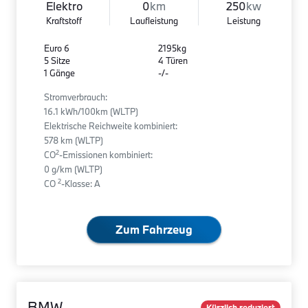
Elektro
0
km
250
kw
Kraftstoff
Laufleistung
Leistung
Euro 6
2195kg
5 Sitze
4 Türen
1 Gänge
-/-
Stromverbrauch:
16.1 kWh/100km (WLTP)
Elektrische Reichweite kombiniert:
578 km (WLTP)
2
CO
-Emissionen kombiniert:
0 g/km (WLTP)
2
CO
-Klasse: A
Zum Fahrzeug
BMW
Kürzlich reduziert