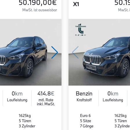
50.190,00€
50.1
X1
MwSt. ist ausweisbar
MwSt. 
0
km
414.8
€
Benzin
0
km
Laufleistung
mtl. Rate
Kraftstoff
Laufleistung
inkl. MwSt.
1625kg
Euro 6
1625kg
5 Türen
5 Sitze
5 Türen
3 Zylinder
7 Gänge
3 Zylinde