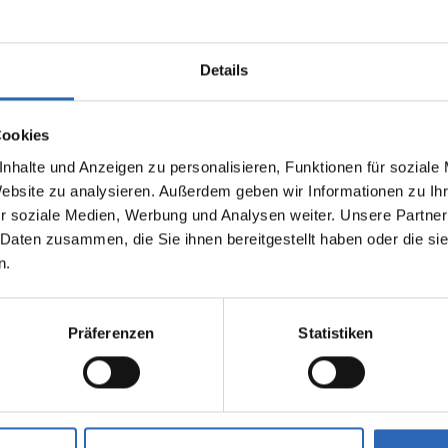
Details
Cookies
nhalte und Anzeigen zu personalisieren, Funktionen für soziale
0
km
324.0
€
Benzin
0
km
Website zu analysieren. Außerdem geben wir Informationen zu I
Laufleistung
mtl. Rate
Kraftstoff
Laufleistung
inkl. MwSt.
r soziale Medien, Werbung und Analysen weiter. Unsere Partner
 Daten zusammen, die Sie ihnen bereitgestellt haben oder die s
1500kg
Euro 6
1500kg
n.
5 Türen
5 Sitze
5 Türen
3 Zylinder
7 Gänge
3 Zylinde
fverbrauch kombiniert:
Kraftstoffverbrauch kombiniert
Präferenzen
Statistiken
0km (WLTP)
5.4 l/100km (WLTP)
2
sionen kombiniert:
CO
-Emissionen kombiniert:
 (WLTP)
122 g/km (WLTP)
2
se: D
CO
-Klasse: D