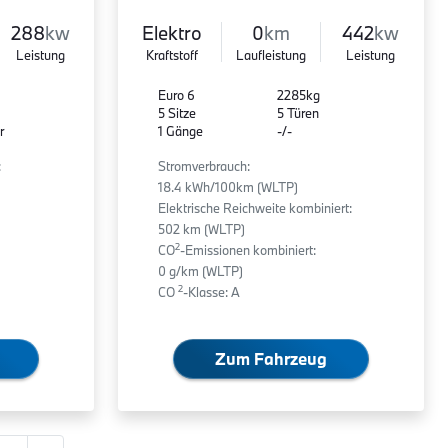
288
kw
Elektro
0
km
442
kw
Leistung
Kraftstoff
Laufleistung
Leistung
Euro 6
2285kg
5 Sitze
5 Türen
r
1 Gänge
-/-
:
Stromverbrauch:
18.4 kWh/100km (WLTP)
Elektrische Reichweite kombiniert:
502 km (WLTP)
2
CO
-Emissionen kombiniert:
0 g/km (WLTP)
2
CO
-Klasse: A
Zum Fahrzeug