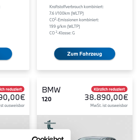
:
Kraftstoffverbrauch kombiniert:
7.6 l/100km (WLTP)
2
CO
-Emissionen kombiniert:
199 g/km (WLTP)
2
CO
-Klasse: G
Zum Fahrzeug
BMW
ich reduziert
Kürzlich reduziert
90,00€
38.890,00€
120
ist ausweisbar
MwSt. ist ausweisbar