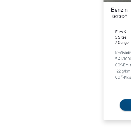
Benzin
Kraftstoff
Euro 6
5 Sitze
7 Gänge
Kraftstof
5.4 l/10
2
CO
-Emis
122 g/km
2
CO
-Klas