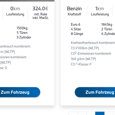
0
km
324.0
€
Benzin
1
km
Laufleistung
mtl. Rate
Kraftstoff
Laufleistung
inkl. MwSt.
Euro 6
1845kg
1500kg
4 Sitze
2 Türen
5 Türen
8 Gänge
6 Zylinde
3 Zylinder
Kraftstoffverbrauch kombiniert
fverbrauch kombiniert:
7.3 l/100km (WLTP)
0km (WLTP)
2
CO
-Emissionen kombiniert:
sionen kombiniert:
166 g/km (WLTP)
 (WLTP)
2
CO
-Klasse: F
se: D
Zum Fahrzeug
Zum Fahrzeug