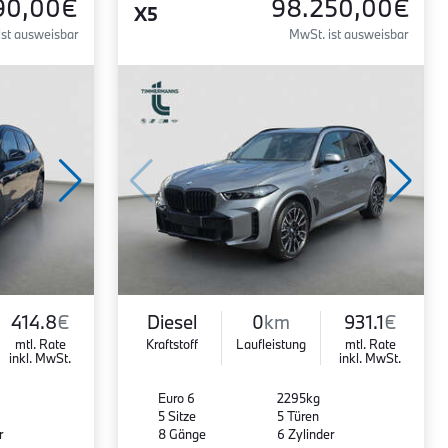
90,00€
98.250,00€
X5
ist ausweisbar
MwSt. ist ausweisbar
414.8
€
Diesel
0
km
931.1
€
mtl. Rate
Kraftstoff
Laufleistung
mtl. Rate
inkl. MwSt.
inkl. MwSt.
Euro 6
2295kg
5 Sitze
5 Türen
r
8 Gänge
6 Zylinder