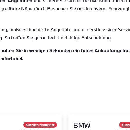
en-Angeboten
und sichern Sie sich attraktive Konditionen f
 greifbare Nähe rückt. Besuchen Sie uns in unserer Fahrzeug
ung, maßgeschneiderte Angebote und ein erstklassiger Servi
 So treffen Sie garantiert die richtige Entscheidung.
alten Sie in wenigen Sekunden ein faires Ankaufangebot f
omfortabel.
BMW
Kürzlich reduziert
Kürzl