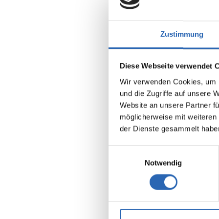
Zustimmung
Diese Webseite verwendet 
Wir verwenden Cookies, um I
Benzin
und die Zugriffe auf unsere 
Kraftstoff
Website an unsere Partner fü
möglicherweise mit weiteren
Euro 6
der Dienste gesammelt habe
5 Sitze
7 Gänge
Einwilligungsauswahl
Kraftstof
Notwendig
5.4 l/10
2
CO
-Emis
122 g/km
2
CO
-Klas