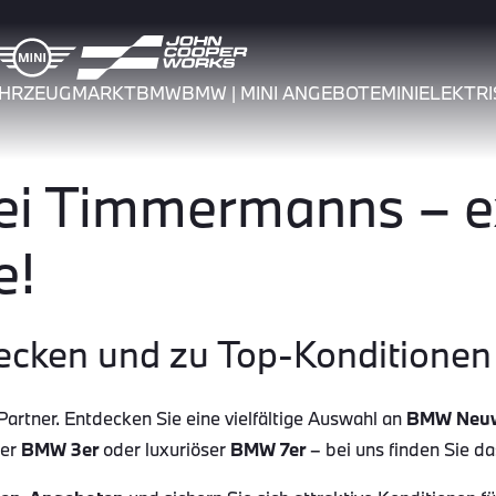
AHRZEUGMARKT
BMW
BMW | MINI ANGEBOTE
MINI
ELEKTRI
 Timmermanns – ex
e!
ecken und zu Top-Konditionen 
tner. Entdecken Sie eine vielfältige Auswahl an
BMW Neu
her
BMW 3er
oder luxuriöser
BMW 7er
– bei uns finden Sie d