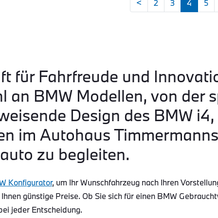
<
2
3
4
5
ft für Fahrfreude und Innovati
hl an BMW Modellen, von der s
eisende Design des BMW i4, b
n im Autohaus Timmermanns s
auto zu begleiten.
 Konfigurator
, um Ihr Wunschfahrzeug nach Ihren Vorstellun
 Ihnen günstige Preise. Ob Sie sich für einen BMW Gebraucht
bei jeder Entscheidung.