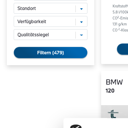
Kraftstof
5.8 l/10
2
CO
-Emis
131 g/km
2
CO
-Klas
Filtern (479)
BMW
120