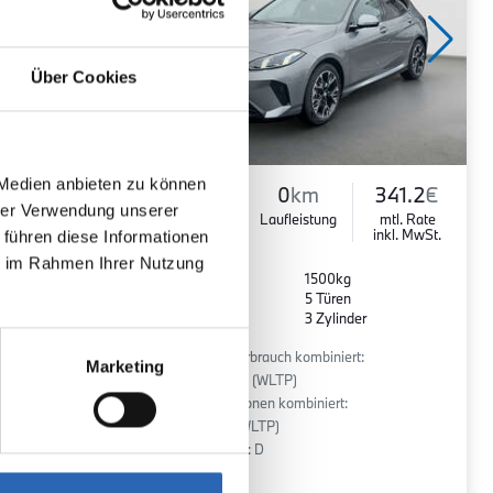
Über Cookies
 Medien anbieten zu können
324.0
€
Benzin
0
km
341.2
€
hrer Verwendung unserer
mtl. Rate
Kraftstoff
Laufleistung
mtl. Rate
inkl. MwSt.
inkl. MwSt.
 führen diese Informationen
ie im Rahmen Ihrer Nutzung
Euro 6
1500kg
5 Sitze
5 Türen
r
7 Gänge
3 Zylinder
:
Kraftstoffverbrauch kombiniert:
Marketing
5.4 l/100km (WLTP)
2
CO
-Emissionen kombiniert:
122 g/km (WLTP)
2
CO
-Klasse: D