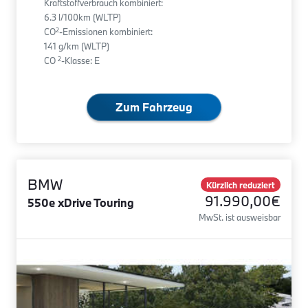
Kraftstoffverbrauch kombiniert:
6.3 l/100km (WLTP)
2
CO
-Emissionen kombiniert:
141 g/km (WLTP)
2
CO
-Klasse: E
Zum Fahrzeug
BMW
Kürzlich reduziert
91.990,00€
550e xDrive Touring
MwSt. ist ausweisbar