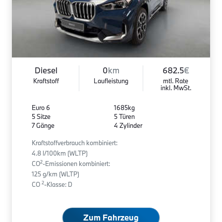
Diesel
0
km
682.5
€
Kraftstoff
Laufleistung
mtl. Rate
inkl. MwSt.
Euro 6
1685kg
5 Sitze
5 Türen
7 Gänge
4 Zylinder
Kraftstoffverbrauch kombiniert:
4.8 l/100km (WLTP)
2
CO
-Emissionen kombiniert:
125 g/km (WLTP)
2
CO
-Klasse: D
Zum Fahrzeug