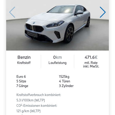
Benzin
0
km
471.6
€
Kraftstoff
Laufleistung
mtl. Rate
inkl. MwSt.
Euro 6
1525kg
5 Sitze
4 Türen
7 Gänge
3 Zylinder
Kraftstoffverbrauch kombiniert:
5.3 l/100km (WLTP)
2
CO
-Emissionen kombiniert:
121 g/km (WLTP)