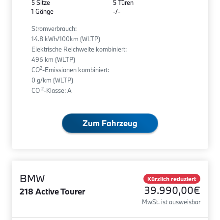
5 Sitze
5 Türen
1 Gänge
-/-
Stromverbrauch:
14.8 kWh/100km (WLTP)
Elektrische Reichweite kombiniert:
496 km (WLTP)
2
CO
-Emissionen kombiniert:
0 g/km (WLTP)
2
CO
-Klasse: A
Zum Fahrzeug
BMW
Kürzlich reduziert
39.990,00€
218 Active Tourer
MwSt. ist ausweisbar