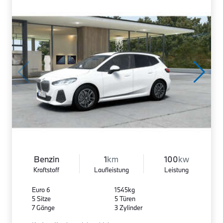
Benzin
1
km
100
kw
Kraftstoff
Laufleistung
Leistung
Euro 6
1545kg
5 Sitze
5 Türen
7 Gänge
3 Zylinder