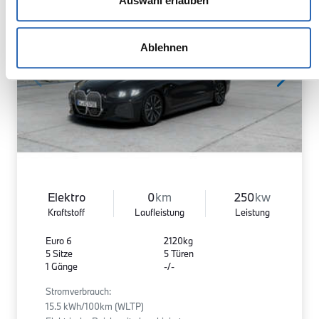
Auswahl erlauben
Ablehnen
Elektro
0
km
250
kw
Kraftstoff
Laufleistung
Leistung
Euro 6
2120kg
5 Sitze
5 Türen
1 Gänge
-/-
Stromverbrauch:
15.5 kWh/100km (WLTP)