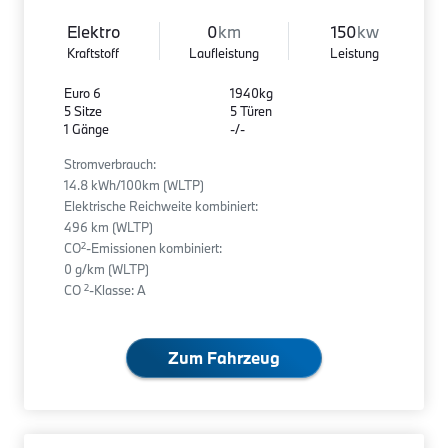
Elektro
0
km
150
kw
Kraftstoff
Laufleistung
Leistung
Euro 6
1940kg
5 Sitze
5 Türen
1 Gänge
-/-
Stromverbrauch:
14.8 kWh/100km (WLTP)
Elektrische Reichweite kombiniert:
496 km (WLTP)
2
CO
-Emissionen kombiniert:
0 g/km (WLTP)
2
CO
-Klasse: A
Zum Fahrzeug