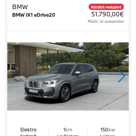
BMW
Kürzlich reduziert
51.790,00€
BMW iX1 eDrive20
MwSt. ist ausweisbar
Elektro
1
km
150
kw