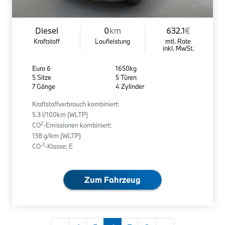
Diesel
0
km
632.1
€
Kraftstoff
Laufleistung
mtl. Rate
inkl. MwSt.
Euro 6
1650kg
5 Sitze
5 Türen
7 Gänge
4 Zylinder
Kraftstoffverbrauch kombiniert:
5.3 l/100km (WLTP)
2
CO
-Emissionen kombiniert:
138 g/km (WLTP)
2
CO
-Klasse: E
Zum Fahrzeug