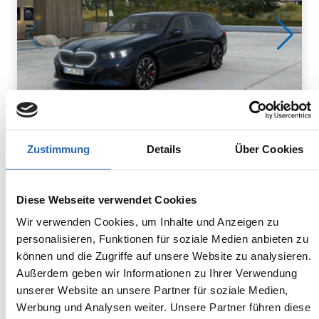
Zustimmung
Details
Über Cookies
Hybrid
1
km
360
kw
Kraftstoff
Laufleistung
Leistung
Diese Webseite verwendet Cookies
Euro 6
2285kg
5 Sitze
5 Türen
Wir verwenden Cookies, um Inhalte und Anzeigen zu
8 Gänge
6 Zylinder
personalisieren, Funktionen für soziale Medien anbieten zu
Kraftstoffverbrauch kombiniert:
können und die Zugriffe auf unsere Website zu analysieren.
3.4 l/100km (WLTP, gew.)
Außerdem geben wir Informationen zu Ihrer Verwendung
Stromverbrauch kombiniert:
unserer Website an unsere Partner für soziale Medien,
24.5 kWh/100km (WLTP)
Werbung und Analysen weiter. Unsere Partner führen diese
Kraftstoffverbrauch bei entladener Batterie kombiniert: