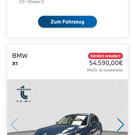
2
CO
-Klasse: D
Zum Fahrzeug
BMW
Kürzlich reduziert
54.590,00€
X1
MwSt. ist ausweisbar