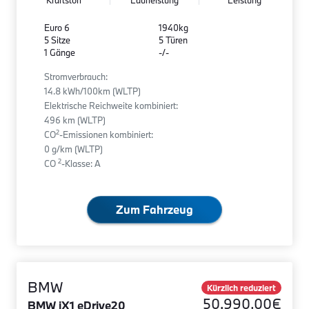
Kraftstoff
Laufleistung
Leistung
Euro 6
1940kg
5 Sitze
5 Türen
1 Gänge
-/-
Stromverbrauch:
14.8 kWh/100km (WLTP)
Elektrische Reichweite kombiniert:
496 km (WLTP)
2
CO
-Emissionen kombiniert:
0 g/km (WLTP)
2
CO
-Klasse: A
Zum Fahrzeug
BMW
Kürzlich reduziert
50.990,00€
BMW iX1 eDrive20