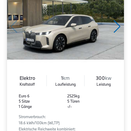
Elektro
1
km
300
kw
Kraftstoff
Laufleistung
Leistung
Euro 6
2525kg
5 Sitze
5 Türen
1 Gänge
-/-
Stromverbrauch:
18.6 kWh/100km (WLTP)
Elektrische Reichweite kombiniert: