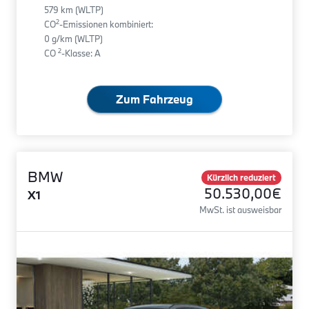
579 km (WLTP)
2
CO
-Emissionen kombiniert:
0 g/km (WLTP)
2
CO
-Klasse: A
Zum Fahrzeug
BMW
Kürzlich reduziert
50.530,00€
X1
MwSt. ist ausweisbar