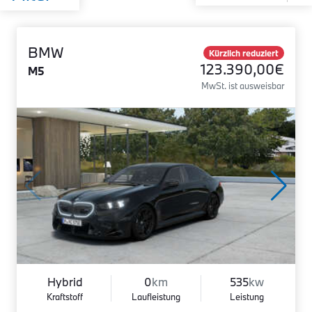
BMW
Kürzlich reduziert
123.390,00€
M5
MwSt. ist ausweisbar
Hybrid
0
km
535
kw
Kraftstoff
Laufleistung
Leistung