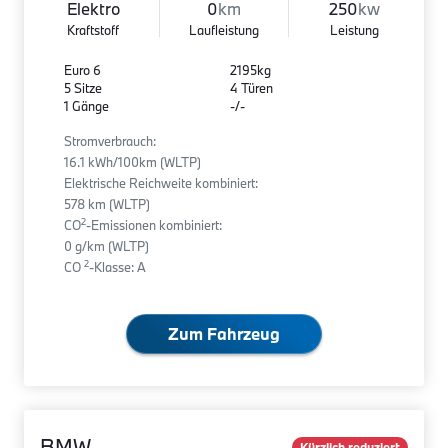
Elektro
0
km
250
kw
Kraftstoff
Laufleistung
Leistung
Euro 6
2195kg
5 Sitze
4 Türen
1 Gänge
-/-
Stromverbrauch:
16.1 kWh/100km (WLTP)
Elektrische Reichweite kombiniert:
578 km (WLTP)
2
CO
-Emissionen kombiniert:
0 g/km (WLTP)
2
CO
-Klasse: A
Zum Fahrzeug
BMW
Kürzlich reduziert