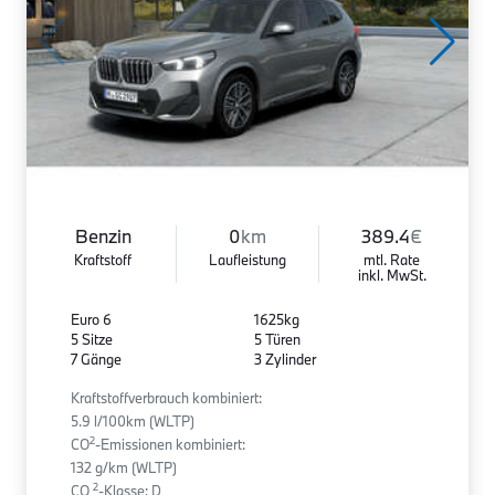
Benzin
0
km
389.4
€
Kraftstoff
Laufleistung
mtl. Rate
inkl. MwSt.
Euro 6
1625kg
5 Sitze
5 Türen
7 Gänge
3 Zylinder
Kraftstoffverbrauch kombiniert:
5.9 l/100km (WLTP)
2
CO
-Emissionen kombiniert:
132 g/km (WLTP)
2
CO
-Klasse: D