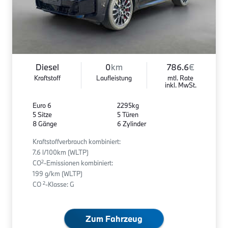
Diesel
0
km
786.6
€
Kraftstoff
Laufleistung
mtl. Rate
inkl. MwSt.
Euro 6
2295kg
5 Sitze
5 Türen
8 Gänge
6 Zylinder
Kraftstoffverbrauch kombiniert:
7.6 l/100km (WLTP)
2
CO
-Emissionen kombiniert:
199 g/km (WLTP)
2
CO
-Klasse: G
Zum Fahrzeug