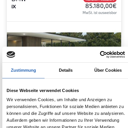
85.180,00€
iX
MwSt. ist ausweisbar
Zustimmung
Details
Über Cookies
Diese Webseite verwendet Cookies
Wir verwenden Cookies, um Inhalte und Anzeigen zu
personalisieren, Funktionen für soziale Medien anbieten zu
können und die Zugriffe auf unsere Website zu analysieren.
Elektro
1
km
300
kw
Außerdem geben wir Informationen zu Ihrer Verwendung
Kraftstoff
Laufleistung
Leistung
unserer Website an unsere Partner für soziale Medien,