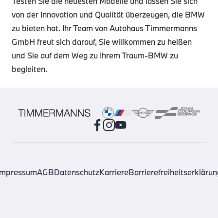
Testen Sie die neuesten Modelle und lassen Sie sich
von der Innovation und Qualität überzeugen, die BMW
zu bieten hat. Ihr Team von Autohaus Timmermanns
GmbH freut sich darauf, Sie willkommen zu heißen
und Sie auf dem Weg zu Ihrem Traum-BMW zu
begleiten.
Impressum
AGB
Datenschutz
Karriere
Barrierefreiheitserklärun