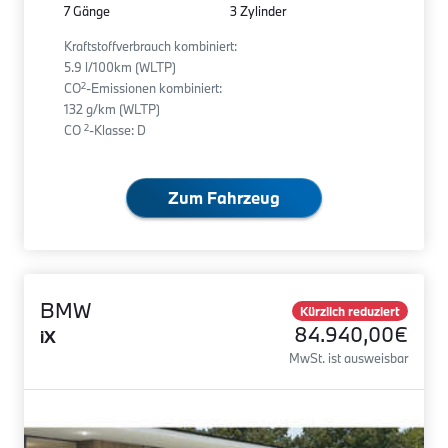
7 Gänge
3 Zylinder
Kraftstoffverbrauch kombiniert:
5.9 l/100km (WLTP)
2
CO
-Emissionen kombiniert:
132 g/km (WLTP)
2
CO
-Klasse: D
Zum Fahrzeug
BMW
Kürzlich reduziert
84.940,00€
iX
MwSt. ist ausweisbar