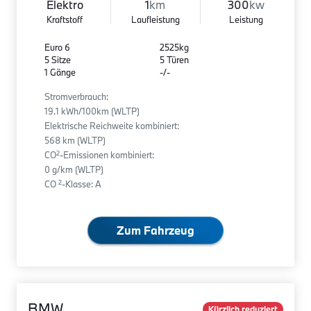
Elektro
1
km
300
kw
Kraftstoff
Laufleistung
Leistung
Euro 6
2525kg
5 Sitze
5 Türen
1 Gänge
-/-
Stromverbrauch:
19.1 kWh/100km (WLTP)
Elektrische Reichweite kombiniert:
568 km (WLTP)
2
CO
-Emissionen kombiniert:
0 g/km (WLTP)
2
CO
-Klasse: A
Zum Fahrzeug
BMW
Kürzlich reduziert