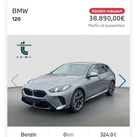
BMW
Kürzlich reduziert
38.890,00€
120
MwSt. ist ausweisbar
Benzin
0
km
324.0
€