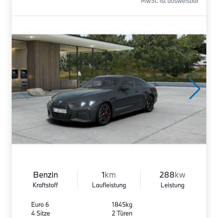
MwSt. ist ausweisbar
Benzin
1
km
288
kw
Kraftstoff
Laufleistung
Leistung
Euro 6
1845kg
4 Sitze
2 Türen