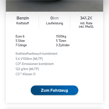
Benzin
0
km
341.2
€
Kraftstoff
Laufleistung
mtl. Rate
inkl. MwSt.
Euro 6
1500kg
5 Sitze
5 Türen
7 Gänge
3 Zylinder
Kraftstoffverbrauch kombiniert:
5.4 l/100km (WLTP)
2
CO
-Emissionen kombiniert:
122 g/km (WLTP)
2
CO
-Klasse: D
Zum Fahrzeug