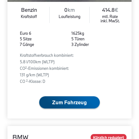
Benzin
0
km
414.8
€
Kraftstoff
Laufleistung
mtl. Rate
inkl. MwSt.
Euro 6
1625kg
5 Sitze
5 Türen
7 Gänge
3 Zylinder
Kraftstoffverbrauch kombiniert:
5.8 l/100km (WLTP)
2
CO
-Emissionen kombiniert:
131 g/km (WLTP)
2
CO
-Klasse: D
Zum Fahrzeug
BMW
Kürzlich reduziert