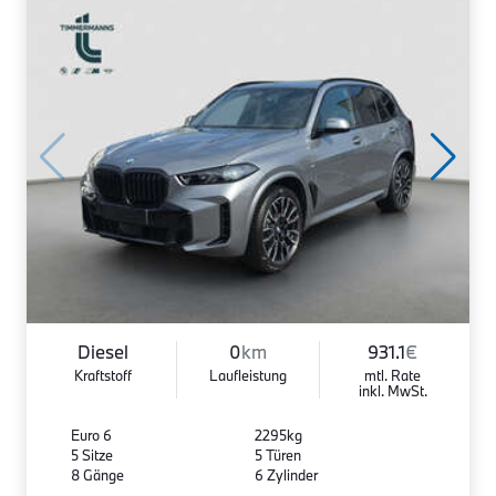
Diesel
0
km
931.1
€
Kraftstoff
Laufleistung
mtl. Rate
inkl. MwSt.
Euro 6
2295kg
5 Sitze
5 Türen
8 Gänge
6 Zylinder