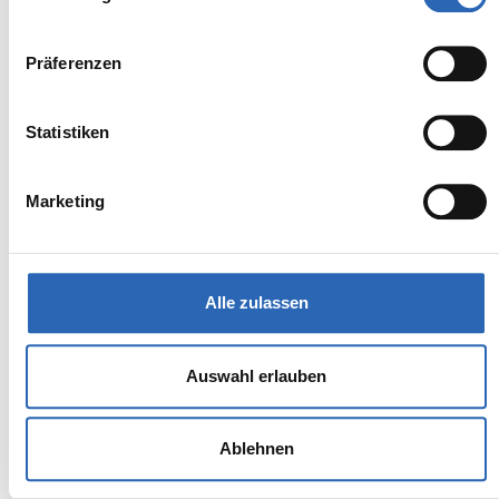
Zum Fahrzeug
Präferenzen
BMW
Kürzlich reduziert
Statistiken
38.890,00€
120
MwSt. ist ausweisbar
Marketing
Alle zulassen
Auswahl erlauben
Ablehnen