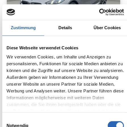
Zustimmung
Details
Über Cookies
Benzin
0
km
324.0
€
Diese Webseite verwendet Cookies
Kraftstoff
Laufleistung
mtl. Rate
inkl. MwSt.
Wir verwenden Cookies, um Inhalte und Anzeigen zu
personalisieren, Funktionen für soziale Medien anbieten zu
Euro 6
1500kg
können und die Zugriffe auf unsere Website zu analysieren.
5 Sitze
5 Türen
7 Gänge
3 Zylinder
Außerdem geben wir Informationen zu Ihrer Verwendung
unserer Website an unsere Partner für soziale Medien,
Kraftstoffverbrauch kombiniert:
Werbung und Analysen weiter. Unsere Partner führen diese
5.4 l/100km (WLTP)
2
CO
-Emissionen kombiniert:
Informationen möglicherweise mit weiteren Daten
122 g/km (WLTP)
zusammen, die Sie ihnen bereitgestellt haben oder die sie
2
CO
-Klasse: D
im Rahmen Ihrer Nutzung der Dienste gesammelt haben.
Einwilligungsauswahl
Notwendig