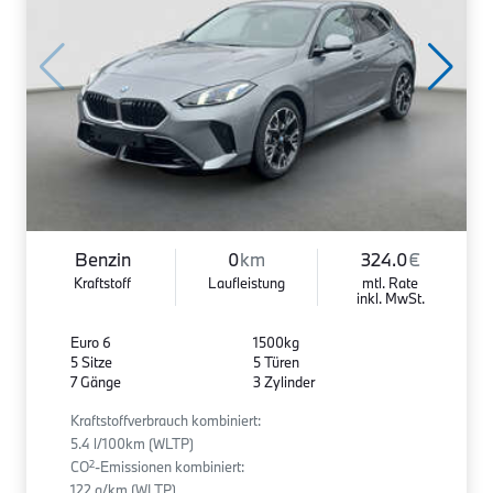
Benzin
0
km
324.0
€
Kraftstoff
Laufleistung
mtl. Rate
inkl. MwSt.
Euro 6
1500kg
5 Sitze
5 Türen
7 Gänge
3 Zylinder
Kraftstoffverbrauch kombiniert:
5.4 l/100km (WLTP)
2
CO
-Emissionen kombiniert:
122 g/km (WLTP)