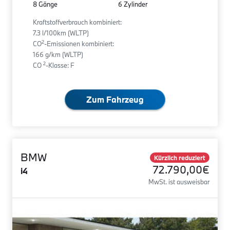
8 Gänge
6 Zylinder
Kraftstoffverbrauch kombiniert:
7.3 l/100km (WLTP)
2
CO
-Emissionen kombiniert:
166 g/km (WLTP)
2
CO
-Klasse: F
Zum Fahrzeug
BMW
Kürzlich reduziert
72.790,00€
i4
MwSt. ist ausweisbar