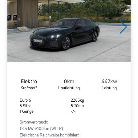
Elektro
0
km
442
kw
Kraftstoff
Laufleistung
Leistung
Euro 6
2285kg
5 Sitze
5 Türen
1 Gänge
-/-
Stromverbrauch:
18.4 kWh/100km (WLTP)
Elektrische Reichweite kombiniert: