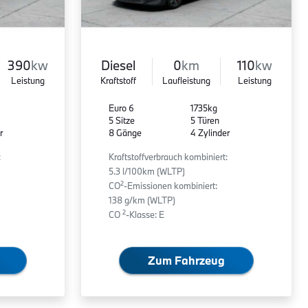
390
kw
Diesel
0
km
110
kw
Leistung
Kraftstoff
Laufleistung
Leistung
Euro 6
1735kg
5 Sitze
5 Türen
r
8 Gänge
4 Zylinder
:
Kraftstoffverbrauch kombiniert:
5.3 l/100km (WLTP)
2
CO
-Emissionen kombiniert:
138 g/km (WLTP)
2
CO
-Klasse: E
Zum Fahrzeug