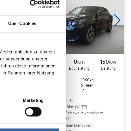
Über Cookies
 Medien anbieten zu können
hrer Verwendung unserer
90
kw
Elektro
0
km
150
kw
 führen diese Informationen
Leistung
Kraftstoff
Laufleistung
Leistung
ie im Rahmen Ihrer Nutzung
Euro 6
1960kg
5 Sitze
5 Türen
r
1 Gänge
-/-
Marketing
:
Stromverbrauch:
16.8 kWh/100km (WLTP)
Elektrische Reichweite kombiniert:
441 km (WLTP)
2
CO
-Emissionen kombiniert: