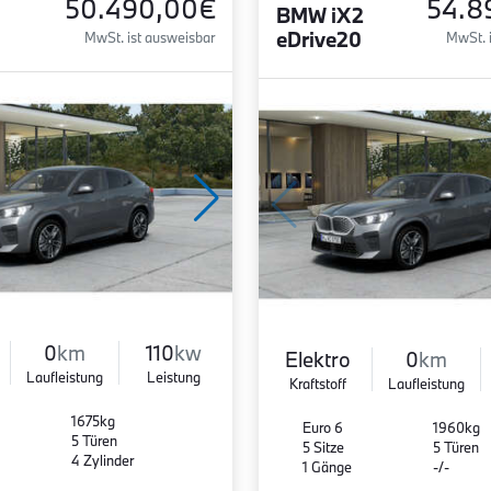
50.490,00€
54.8
BMW iX2
eDrive20
MwSt. ist ausweisbar
MwSt. 
0
km
110
kw
Elektro
0
km
Laufleistung
Leistung
Kraftstoff
Laufleistung
1675kg
Euro 6
1960kg
5 Türen
5 Sitze
5 Türen
4 Zylinder
1 Gänge
-/-