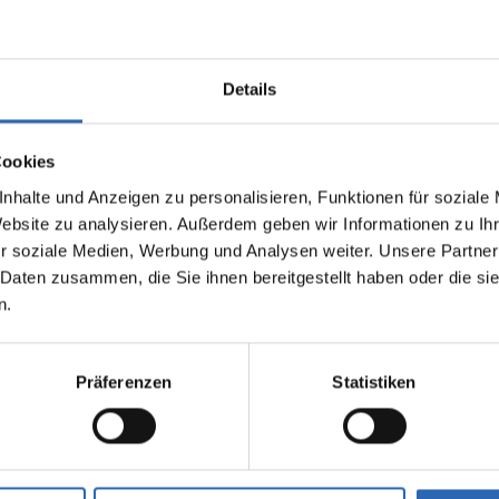
Details
Cookies
nhalte und Anzeigen zu personalisieren, Funktionen für soziale
Website zu analysieren. Außerdem geben wir Informationen zu I
0
km
390
kw
Benzin
1
km
r soziale Medien, Werbung und Analysen weiter. Unsere Partner
Laufleistung
Leistung
Kraftstoff
Laufleistung
 Daten zusammen, die Sie ihnen bereitgestellt haben oder die s
n.
1775kg
Euro 6
1495kg
2 Türen
5 Sitze
4 Türen
6 Zylinder
7 Gänge
3 Zylinde
Präferenzen
Statistiken
fverbrauch kombiniert:
Kraftstoffverbrauch kombiniert
km (WLTP)
6 l/100km (WLTP)
2
sionen kombiniert:
CO
-Emissionen kombiniert:
 (WLTP)
135 g/km (WLTP)
2
se: G
CO
-Klasse: D