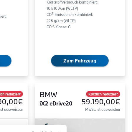
Kraftstoffverbrauch kombiniert:
10 l/100km (WLTP)
2
CO
-Emissionen kombiniert:
ert:
226 g/km (WLTP)
2
CO
-Klasse: G
Zum Fahrzeug
BMW
ich reduziert
Kürzlich reduziert
90,00€
59.190,00€
iX2 eDrive20
ist ausweisbar
MwSt. ist ausweisbar