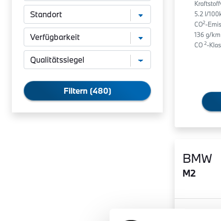
Kraftstof
5.2 l/10
2
CO
-Emis
136 g/km
2
CO
-Klas
Filtern (480)
BMW
M2