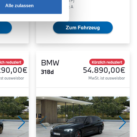
0 g/km (WLTP)
Alle zulassen
2
CO
-Klasse: A
Zum Fahrzeug
BMW
ich reduziert
Kürzlich reduziert
290,00€
54.890,00€
318d
ist ausweisbar
MwSt. ist ausweisbar