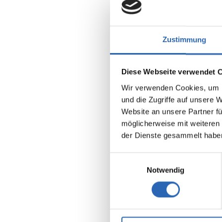
Zustimmung
Diese Webseite verwendet 
Wir verwenden Cookies, um I
und die Zugriffe auf unsere 
Benzin
Website an unsere Partner fü
Kraftstoff
möglicherweise mit weiteren
der Dienste gesammelt habe
Euro 6
4 Sitze
8 Gänge
Einwilligungsauswahl
Notwendig
Kraftstof
10 l/100
2
CO
-Emis
226 g/km
2
CO
-Klas