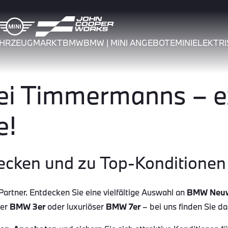
AHRZEUGMARKT
BMW
BMW | MINI ANGEBOTE
MINI
ELEKTRI
 Timmermanns – ex
e!
ecken und zu Top-Konditionen 
tner. Entdecken Sie eine vielfältige Auswahl an
BMW Neu
her
BMW 3er
oder luxuriöser
BMW 7er
– bei uns finden Sie d