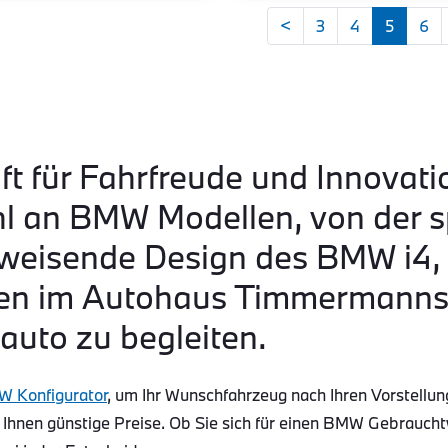
<
3
4
5
6
ft für Fahrfreude und Innovati
hl an BMW Modellen, von der s
eisende Design des BMW i4, b
n im Autohaus Timmermanns s
auto zu begleiten.
 Konfigurator
, um Ihr Wunschfahrzeug nach Ihren Vorstellun
 Ihnen günstige Preise. Ob Sie sich für einen BMW Gebraucht