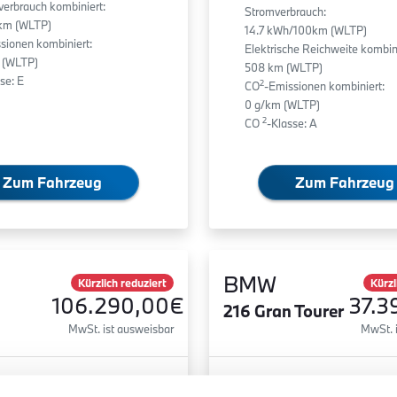
fverbrauch kombiniert:
Stromverbrauch:
0km (WLTP)
14.7 kWh/100km (WLTP)
sionen kombiniert:
Elektrische Reichweite kombini
 (WLTP)
508 km (WLTP)
se: E
2
CO
-Emissionen kombiniert:
0 g/km (WLTP)
2
CO
-Klasse: A
Zum Fahrzeug
Zum Fahrzeug
BMW
Kürzlich reduziert
Kürzl
106.290,00€
37.3
216 Gran Tourer
MwSt. ist ausweisbar
MwSt. 