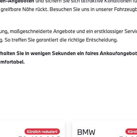
en-Angeboten
und sichern Sie sich attraktive Konditionen f
 greifbare Nähe rückt. Besuchen Sie uns in unserer Fahrzeug
ung, maßgeschneiderte Angebote und ein erstklassiger Servi
 So treffen Sie garantiert die richtige Entscheidung.
alten Sie in wenigen Sekunden ein faires Ankaufangebot f
omfortabel.
BMW
Kürzlich reduziert
Kürzl