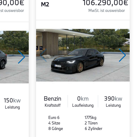
90,00€
106.290,00€
M2
ist ausweisbar
MwSt. ist ausweisbar
Benzin
0
km
390
kw
150
kw
Kraftstoff
Laufleistung
Leistung
Leistung
Euro 6
1775kg
4 Sitze
2 Türen
8 Gänge
6 Zylinder