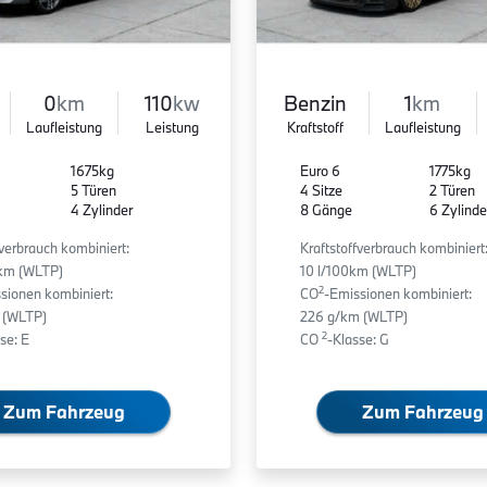
0
km
110
kw
Benzin
1
km
Laufleistung
Leistung
Kraftstoff
Laufleistung
1675kg
Euro 6
1775kg
5 Türen
4 Sitze
2 Türen
4 Zylinder
8 Gänge
6 Zylinde
fverbrauch kombiniert:
Kraftstoffverbrauch kombiniert
0km (WLTP)
10 l/100km (WLTP)
2
sionen kombiniert:
CO
-Emissionen kombiniert:
 (WLTP)
226 g/km (WLTP)
2
se: E
CO
-Klasse: G
Zum Fahrzeug
Zum Fahrzeug