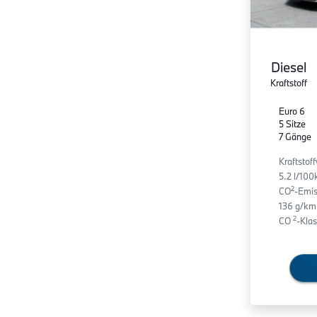
Diesel
Kraftstoff
Euro 6
5 Sitze
7 Gänge
Kraftstof
5.2 l/10
2
CO
-Emis
136 g/km
2
CO
-Klas