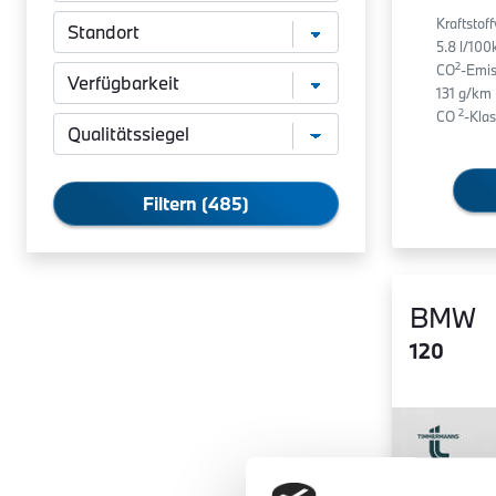
Kraftstof
5.8 l/10
2
CO
-Emis
131 g/km
2
CO
-Klas
Filtern (485)
BMW
120