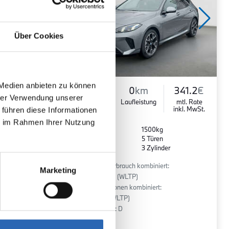
Über Cookies
 Medien anbieten zu können
324.0
€
Benzin
0
km
341.2
€
hrer Verwendung unserer
mtl. Rate
Kraftstoff
Laufleistung
mtl. Rate
inkl. MwSt.
inkl. MwSt.
 führen diese Informationen
ie im Rahmen Ihrer Nutzung
Euro 6
1500kg
5 Sitze
5 Türen
r
7 Gänge
3 Zylinder
:
Kraftstoffverbrauch kombiniert:
Marketing
5.4 l/100km (WLTP)
2
CO
-Emissionen kombiniert:
122 g/km (WLTP)
2
CO
-Klasse: D