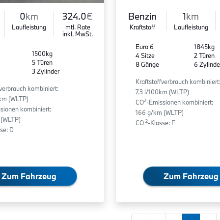
0
km
324.0
€
Benzin
1
km
Laufleistung
mtl. Rate
Kraftstoff
Laufleistung
inkl. MwSt.
Euro 6
1845kg
1500kg
4 Sitze
2 Türen
5 Türen
8 Gänge
6 Zylinde
3 Zylinder
Kraftstoffverbrauch kombiniert
fverbrauch kombiniert:
7.3 l/100km (WLTP)
0km (WLTP)
2
CO
-Emissionen kombiniert:
sionen kombiniert:
166 g/km (WLTP)
 (WLTP)
2
CO
-Klasse: F
se: D
Zum Fahrzeug
Zum Fahrzeug