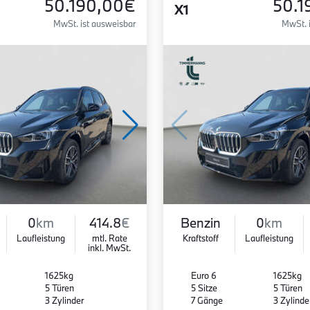
50.190,00€
50.1
X1
MwSt. ist ausweisbar
MwSt. 
0
km
414.8
€
Benzin
0
km
Laufleistung
mtl. Rate
Kraftstoff
Laufleistung
inkl. MwSt.
1625kg
Euro 6
1625kg
5 Türen
5 Sitze
5 Türen
3 Zylinder
7 Gänge
3 Zylinde