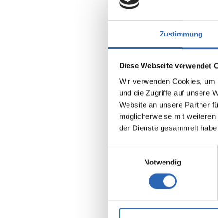
Zustimmung
Diese Webseite verwendet 
Wir verwenden Cookies, um I
Benzin
und die Zugriffe auf unsere 
Kraftstoff
Website an unsere Partner fü
möglicherweise mit weiteren
Euro 6
der Dienste gesammelt habe
5 Sitze
7 Gänge
Einwilligungsauswahl
Kraftstof
Notwendig
5.4 l/10
2
CO
-Emis
122 g/km
2
CO
-Klas