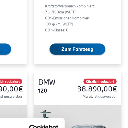
:
Kraftstoffverbrauch kombiniert:
7.6 l/100km (WLTP)
2
CO
-Emissionen kombiniert:
199 g/km (WLTP)
2
CO
-Klasse: G
Zum Fahrzeug
BMW
ich reduziert
Kürzlich reduziert
90,00€
38.890,00€
120
ist ausweisbar
MwSt. ist ausweisbar