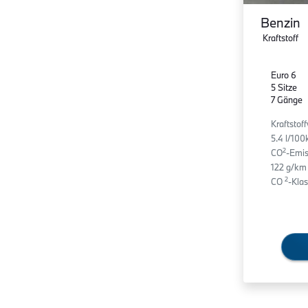
Benzin
Kraftstoff
Euro 6
5 Sitze
7 Gänge
Kraftstof
5.4 l/10
2
CO
-Emis
122 g/km
2
CO
-Klas