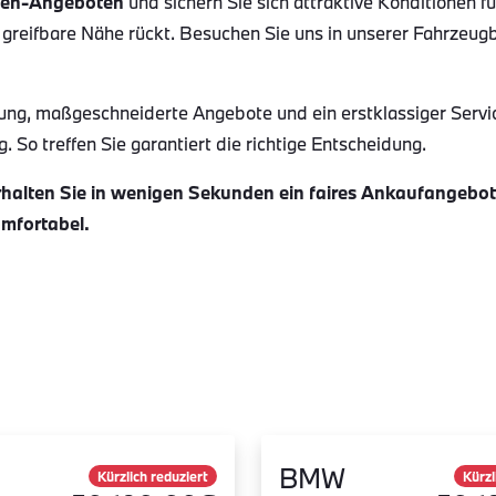
en-Angeboten
und sichern Sie sich attraktive Konditionen f
 greifbare Nähe rückt. Besuchen Sie uns in unserer Fahrzeug
ung, maßgeschneiderte Angebote und ein erstklassiger Servi
 So treffen Sie garantiert die richtige Entscheidung.
alten Sie in wenigen Sekunden ein faires Ankaufangebot f
omfortabel.
BMW
Kürzlich reduziert
Kürzl