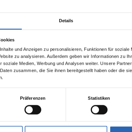
Details
Cookies
nhalte und Anzeigen zu personalisieren, Funktionen für soziale
0
km
324.0
€
Benzin
0
km
Website zu analysieren. Außerdem geben wir Informationen zu I
Laufleistung
mtl. Rate
Kraftstoff
Laufleistung
inkl. MwSt.
r soziale Medien, Werbung und Analysen weiter. Unsere Partner
 Daten zusammen, die Sie ihnen bereitgestellt haben oder die s
1500kg
Euro 6
1500kg
n.
5 Türen
5 Sitze
5 Türen
3 Zylinder
7 Gänge
3 Zylinde
fverbrauch kombiniert:
Kraftstoffverbrauch kombiniert
Präferenzen
Statistiken
0km (WLTP)
5.4 l/100km (WLTP)
2
sionen kombiniert:
CO
-Emissionen kombiniert:
 (WLTP)
122 g/km (WLTP)
2
se: D
CO
-Klasse: D