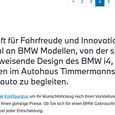
<
2
3
4
5
ft für Fahrfreude und Innovati
hl an BMW Modellen, von der s
eisende Design des BMW i4, b
n im Autohaus Timmermanns s
auto zu begleiten.
 Konfigurator
, um Ihr Wunschfahrzeug nach Ihren Vorstellun
 Ihnen günstige Preise. Ob Sie sich für einen BMW Gebraucht
bei jeder Entscheidung.