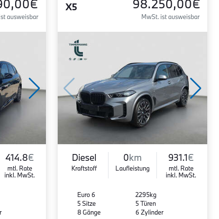
90,00€
98.250,00€
X5
ist ausweisbar
MwSt. ist ausweisbar
414.8
€
Diesel
0
km
931.1
€
mtl. Rate
Kraftstoff
Laufleistung
mtl. Rate
inkl. MwSt.
inkl. MwSt.
Euro 6
2295kg
5 Sitze
5 Türen
r
8 Gänge
6 Zylinder