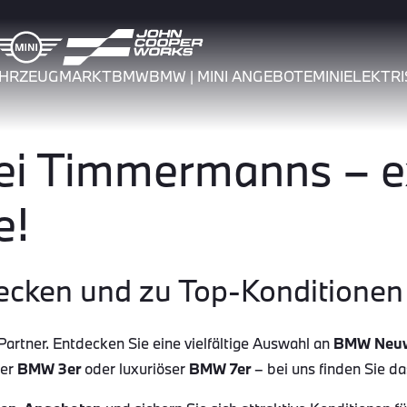
AHRZEUGMARKT
BMW
BMW | MINI ANGEBOTE
MINI
ELEKTRI
 Timmermanns – ex
e!
ecken und zu Top-Konditionen 
tner. Entdecken Sie eine vielfältige Auswahl an
BMW Neu
her
BMW 3er
oder luxuriöser
BMW 7er
– bei uns finden Sie d