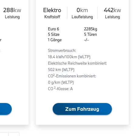
288
kw
Elektro
0
km
442
kw
Leistung
Kraftstoff
Laufleistung
Leistung
Euro 6
2285kg
5 Sitze
5 Türen
r
1 Gänge
-/-
:
Stromverbrauch:
18.4 kWh/100km (WLTP)
Elektrische Reichweite kombiniert:
502 km (WLTP)
2
CO
-Emissionen kombiniert:
0 g/km (WLTP)
2
CO
-Klasse: A
Zum Fahrzeug