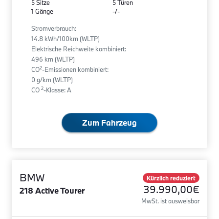
5 Sitze
5 Türen
1 Gänge
-/-
Stromverbrauch:
14.8 kWh/100km (WLTP)
Elektrische Reichweite kombiniert:
496 km (WLTP)
2
CO
-Emissionen kombiniert:
0 g/km (WLTP)
2
CO
-Klasse: A
Zum Fahrzeug
BMW
Kürzlich reduziert
39.990,00€
218 Active Tourer
MwSt. ist ausweisbar