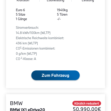
Kraftstoff
Laufleistung
Leistung
Euro 6
1940kg
5 Sitze
5 Türen
1 Gänge
-/-
Stromverbrauch:
14.8 kWh/100km (WLTP)
Elektrische Reichweite kombiniert:
496 km (WLTP)
2
CO
-Emissionen kombiniert:
0 g/km (WLTP)
2
CO
-Klasse: A
Zum Fahrzeug
BMW
Kürzlich reduziert
50.990,00€
BMW iX1 eDrive20