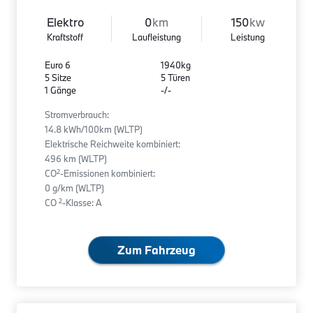
Elektro
0
km
150
kw
Kraftstoff
Laufleistung
Leistung
Euro 6
1940kg
5 Sitze
5 Türen
1 Gänge
-/-
Stromverbrauch:
14.8 kWh/100km (WLTP)
Elektrische Reichweite kombiniert:
496 km (WLTP)
2
CO
-Emissionen kombiniert:
0 g/km (WLTP)
2
CO
-Klasse: A
Zum Fahrzeug