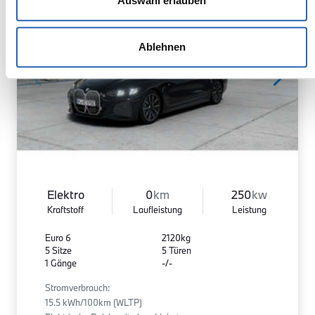
Auswahl erlauben
Ablehnen
Elektro
0
km
250
kw
Kraftstoff
Laufleistung
Leistung
Euro 6
2120kg
5 Sitze
5 Türen
1 Gänge
-/-
Stromverbrauch:
15.5 kWh/100km (WLTP)