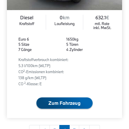
Diesel
0
km
632.1
€
Kraftstoff
Laufleistung
mtl. Rate
inkl. MwSt.
Euro 6
1650kg
5 Sitze
5 Türen
7 Gänge
4 Zylinder
Kraftstoffverbrauch kombiniert:
5.3 l/100km (WLTP)
2
CO
-Emissionen kombiniert:
138 g/km (WLTP)
2
CO
-Klasse: E
Zum Fahrzeug