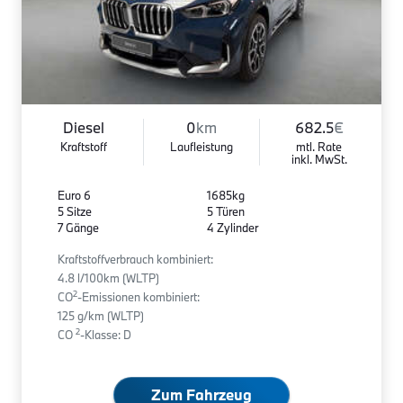
Diesel
0
km
682.5
€
Kraftstoff
Laufleistung
mtl. Rate
inkl. MwSt.
Euro 6
1685kg
5 Sitze
5 Türen
7 Gänge
4 Zylinder
Kraftstoffverbrauch kombiniert:
4.8 l/100km (WLTP)
2
CO
-Emissionen kombiniert:
125 g/km (WLTP)
2
CO
-Klasse: D
Zum Fahrzeug