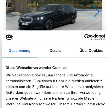
Zustimmung
Details
Über Cookies
Hybrid
1
km
360
kw
Kraftstoff
Laufleistung
Leistung
Diese Webseite verwendet Cookies
Euro 6
2285kg
5 Sitze
5 Türen
Wir verwenden Cookies, um Inhalte und Anzeigen zu
8 Gänge
6 Zylinder
personalisieren, Funktionen für soziale Medien anbieten zu
Kraftstoffverbrauch kombiniert:
können und die Zugriffe auf unsere Website zu analysieren.
3.4 l/100km (WLTP, gew.)
Außerdem geben wir Informationen zu Ihrer Verwendung
Stromverbrauch kombiniert:
unserer Website an unsere Partner für soziale Medien,
24.5 kWh/100km (WLTP)
Werbung und Analysen weiter. Unsere Partner führen diese
Kraftstoffverbrauch bei entladener Batterie kombiniert: