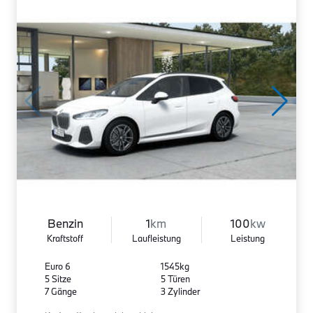
Benzin
1
km
100
kw
Kraftstoff
Laufleistung
Leistung
Euro 6
1545kg
5 Sitze
5 Türen
7 Gänge
3 Zylinder