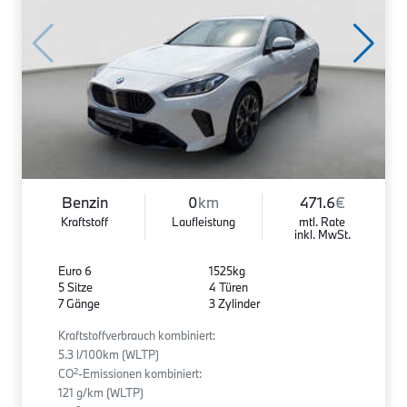
Benzin
0
km
471.6
€
Kraftstoff
Laufleistung
mtl. Rate
inkl. MwSt.
Euro 6
1525kg
5 Sitze
4 Türen
7 Gänge
3 Zylinder
Kraftstoffverbrauch kombiniert:
5.3 l/100km (WLTP)
2
CO
-Emissionen kombiniert:
121 g/km (WLTP)