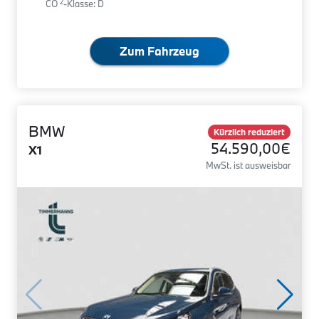
2
CO
-Klasse: D
Zum Fahrzeug
BMW
Kürzlich reduziert
54.590,00€
X1
MwSt. ist ausweisbar