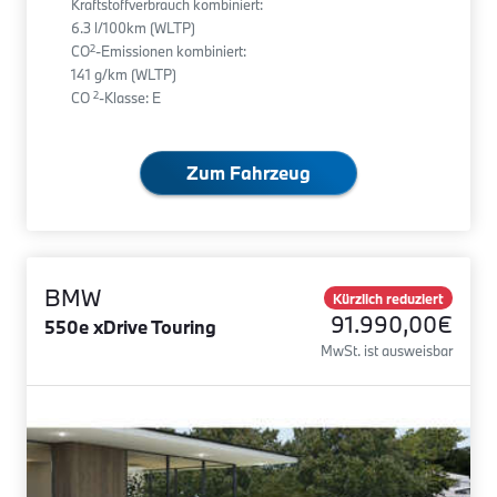
Kraftstoffverbrauch kombiniert:
6.3 l/100km (WLTP)
2
CO
-Emissionen kombiniert:
141 g/km (WLTP)
2
CO
-Klasse: E
Zum Fahrzeug
BMW
Kürzlich reduziert
91.990,00€
550e xDrive Touring
MwSt. ist ausweisbar