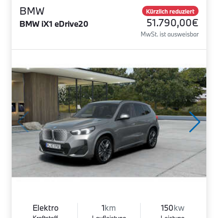
BMW
Kürzlich reduziert
51.790,00€
BMW iX1 eDrive20
MwSt. ist ausweisbar
Elektro
1
km
150
kw