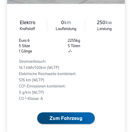
Elektro
0
km
250
kw
Kraftstoff
Laufleistung
Leistung
Euro 6
2255kg
5 Sitze
5 Türen
1 Gänge
-/-
Stromverbrauch:
16.1 kWh/100km (WLTP)
Elektrische Reichweite kombiniert:
576 km (WLTP)
2
CO
-Emissionen kombiniert:
0 g/km (WLTP)
2
CO
-Klasse: A
Zum Fahrzeug