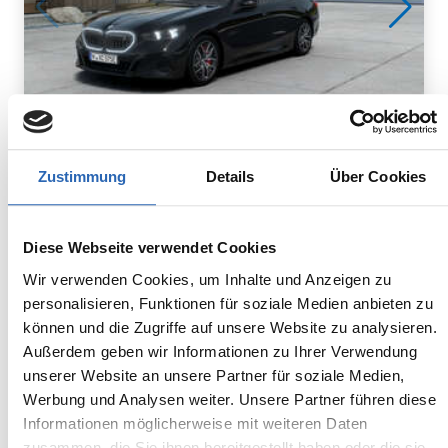
Zustimmung
Details
Über Cookies
Elektro
0
km
250
kw
Kraftstoff
Laufleistung
Leistung
Euro 6
2255kg
Diese Webseite verwendet Cookies
5 Sitze
5 Türen
Wir verwenden Cookies, um Inhalte und Anzeigen zu
1 Gänge
-/-
personalisieren, Funktionen für soziale Medien anbieten zu
Stromverbrauch:
können und die Zugriffe auf unsere Website zu analysieren.
16.1 kWh/100km (WLTP)
Außerdem geben wir Informationen zu Ihrer Verwendung
Elektrische Reichweite kombiniert:
unserer Website an unsere Partner für soziale Medien,
576 km (WLTP)
2
Werbung und Analysen weiter. Unsere Partner führen diese
CO
-Emissionen kombiniert:
0 g/km (WLTP)
Informationen möglicherweise mit weiteren Daten
2
CO
-Klasse: A
zusammen, die Sie ihnen bereitgestellt haben oder die sie