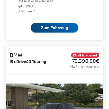
2
CO
-Emissionen kombiniert:
0 g/km (WLTP)
2
CO
-Klasse: A
Zum Fahrzeug
BMW
Kürzlich reduziert
73.390,00€
i5 eDrive40 Touring
MwSt. ist ausweisbar