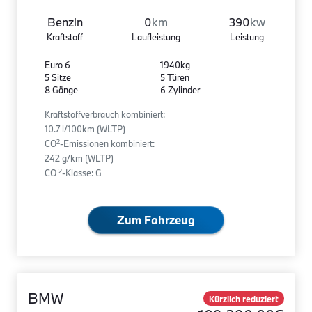
Benzin
0
km
390
kw
Kraftstoff
Laufleistung
Leistung
Euro 6
1940kg
5 Sitze
5 Türen
8 Gänge
6 Zylinder
Kraftstoffverbrauch kombiniert:
10.7 l/100km (WLTP)
2
CO
-Emissionen kombiniert:
242 g/km (WLTP)
2
CO
-Klasse: G
Zum Fahrzeug
BMW
Kürzlich reduziert