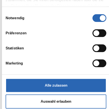
im Rahmen Ihrer Nutzung der Dienste gesammelt haben.
Einwilligungsauswahl
Zum Fahrzeug
Notwendig
Präferenzen
BMW
Kürzlich reduziert
73.390,00€
i5 eDrive40 Touring
Statistiken
MwSt. ist ausweisbar
Marketing
Alle zulassen
Auswahl erlauben