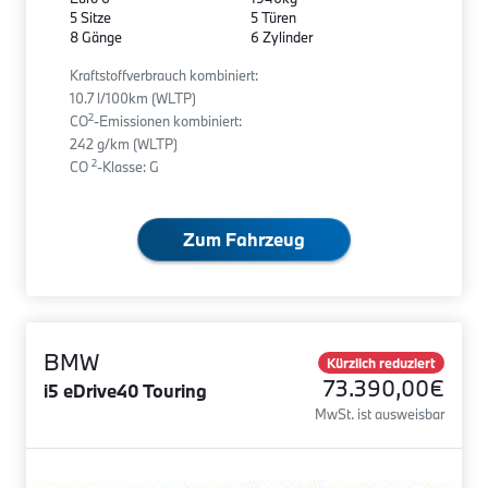
5 Sitze
5 Türen
8 Gänge
6 Zylinder
Kraftstoffverbrauch kombiniert:
10.7 l/100km (WLTP)
2
CO
-Emissionen kombiniert:
242 g/km (WLTP)
2
CO
-Klasse: G
Zum Fahrzeug
BMW
Kürzlich reduziert
73.390,00€
i5 eDrive40 Touring
MwSt. ist ausweisbar