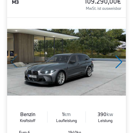
109.290,00€
M3
MwSt. ist ausweisbar
Benzin
1
km
390
kw
Kraftstoff
Laufleistung
Leistung
Euro 6
1940kg