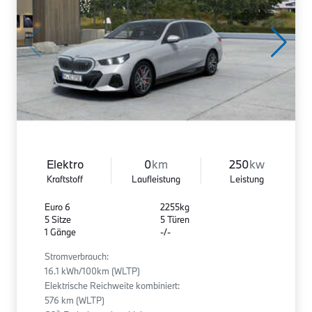
Elektro
0
km
250
kw
Kraftstoff
Laufleistung
Leistung
Euro 6
2255kg
5 Sitze
5 Türen
1 Gänge
-/-
Stromverbrauch:
16.1 kWh/100km (WLTP)
Elektrische Reichweite kombiniert:
576 km (WLTP)