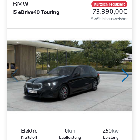
BMW
Kürzlich reduziert
73.390,00€
i5 eDrive40 Touring
MwSt. ist ausweisbar
Elektro
0
km
250
kw
Kraftstoff
Laufleistung
Leistung