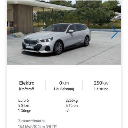
Elektro
0
km
250
kw
Kraftstoff
Laufleistung
Leistung
Euro 6
2255kg
5 Sitze
5 Türen
1 Gänge
-/-
Stromverbrauch:
16.1 kWh/100km (WLTP)