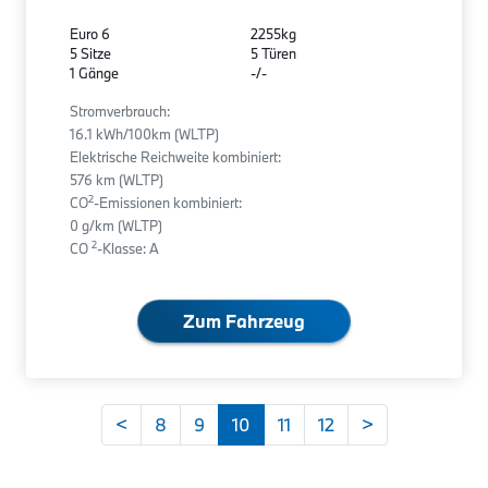
Euro 6
2255kg
5 Sitze
5 Türen
1 Gänge
-/-
Stromverbrauch:
16.1 kWh/100km (WLTP)
Elektrische Reichweite kombiniert:
576 km (WLTP)
2
CO
-Emissionen kombiniert:
0 g/km (WLTP)
2
CO
-Klasse: A
Zum Fahrzeug
<
8
9
10
11
12
>