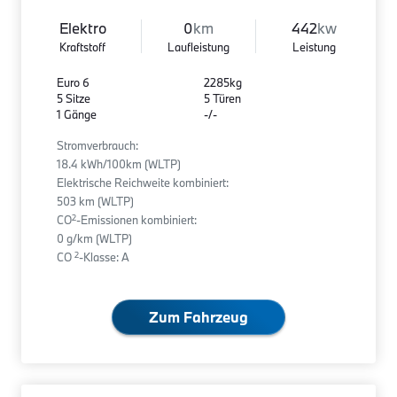
Elektro
0
km
442
kw
Kraftstoff
Laufleistung
Leistung
Euro 6
2285kg
5 Sitze
5 Türen
1 Gänge
-/-
Stromverbrauch:
18.4 kWh/100km (WLTP)
Elektrische Reichweite kombiniert:
503 km (WLTP)
2
CO
-Emissionen kombiniert:
0 g/km (WLTP)
2
CO
-Klasse: A
Zum Fahrzeug