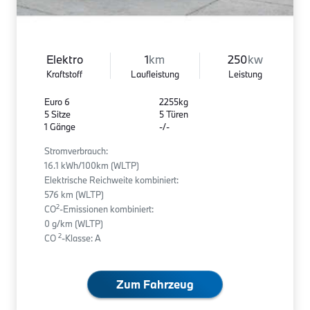
Elektro
1
km
250
kw
Kraftstoff
Laufleistung
Leistung
Euro 6
2255kg
5 Sitze
5 Türen
1 Gänge
-/-
Stromverbrauch:
16.1 kWh/100km (WLTP)
Elektrische Reichweite kombiniert:
576 km (WLTP)
2
CO
-Emissionen kombiniert:
0 g/km (WLTP)
2
CO
-Klasse: A
Zum Fahrzeug