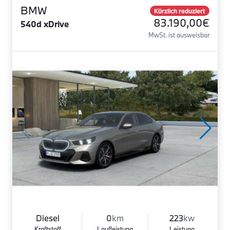
BMW
Kürzlich reduziert
83.190,00€
540d xDrive
MwSt. ist ausweisbar
Diesel
0
km
223
kw
Kraftstoff
Laufleistung
Leistung