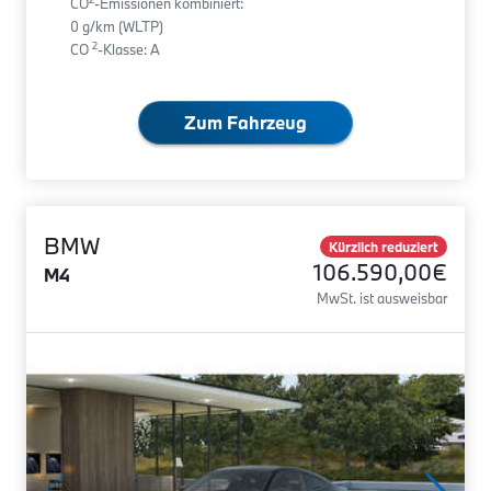
CO
-Emissionen kombiniert:
0 g/km (WLTP)
2
CO
-Klasse: A
Zum Fahrzeug
BMW
Kürzlich reduziert
106.590,00€
M4
MwSt. ist ausweisbar