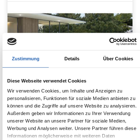
Zustimmung
Details
Über Cookies
Diese Webseite verwendet Cookies
Wir verwenden Cookies, um Inhalte und Anzeigen zu
personalisieren, Funktionen für soziale Medien anbieten zu
Benzin
0
km
390
kw
können und die Zugriffe auf unsere Website zu analysieren.
Kraftstoff
Laufleistung
Leistung
Außerdem geben wir Informationen zu Ihrer Verwendung
unserer Website an unsere Partner für soziale Medien,
Euro 6
1850kg
4 Sitze
2 Türen
Werbung und Analysen weiter. Unsere Partner führen diese
8 Gänge
6 Zylinder
Informationen möglicherweise mit weiteren Daten