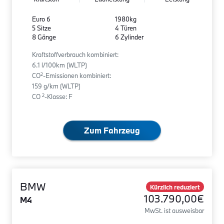
Euro 6
1980kg
5 Sitze
4 Türen
8 Gänge
6 Zylinder
Kraftstoffverbrauch kombiniert:
6.1 l/100km (WLTP)
2
CO
-Emissionen kombiniert:
159 g/km (WLTP)
2
CO
-Klasse: F
Zum Fahrzeug
BMW
Kürzlich reduziert
103.790,00€
M4
MwSt. ist ausweisbar