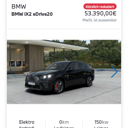
BMW
Kürzlich reduziert
53.390,00€
BMW iX2 eDrive20
MwSt. ist ausweisbar
Elektro
0
km
150
kw