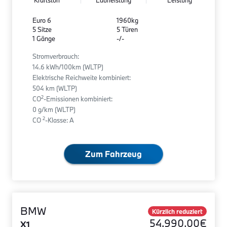
Kraftstoff
Laufleistung
Leistung
Euro 6
1960kg
5 Sitze
5 Türen
1 Gänge
-/-
Stromverbrauch:
14.6 kWh/100km (WLTP)
Elektrische Reichweite kombiniert:
504 km (WLTP)
2
CO
-Emissionen kombiniert:
0 g/km (WLTP)
2
CO
-Klasse: A
Zum Fahrzeug
BMW
Kürzlich reduziert
54.990,00€
X1