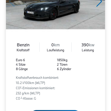
Benzin
0
km
390
kw
Kraftstoff
Laufleistung
Leistung
Euro 6
1850kg
4 Sitze
2 Türen
8 Gänge
6 Zylinder
Kraftstoffverbrauch kombiniert:
10.2 l/100km (WLTP)
2
CO
-Emissionen kombiniert:
232 g/km (WLTP)
2
CO
-Klasse: G