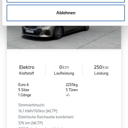
Ablehnen
Elektro
0
km
250
kw
Kraftstoff
Laufleistung
Leistung
Euro 6
2255kg
5 Sitze
5 Türen
1 Gänge
-/-
Stromverbrauch:
16.1 kWh/100km (WLTP)
Elektrische Reichweite kombiniert:
576 km (WLTP)
2