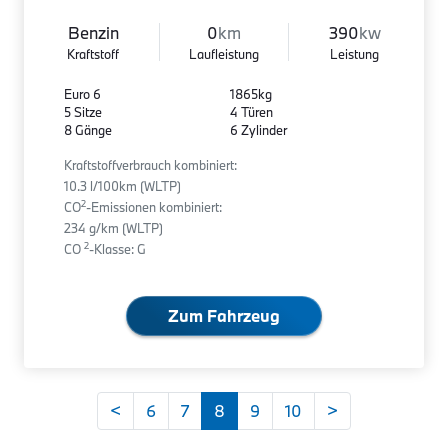
Benzin
0
km
390
kw
Kraftstoff
Laufleistung
Leistung
Euro 6
1865kg
5 Sitze
4 Türen
8 Gänge
6 Zylinder
Kraftstoffverbrauch kombiniert:
10.3 l/100km (WLTP)
2
CO
-Emissionen kombiniert:
234 g/km (WLTP)
2
CO
-Klasse: G
Zum Fahrzeug
<
6
7
8
9
10
>