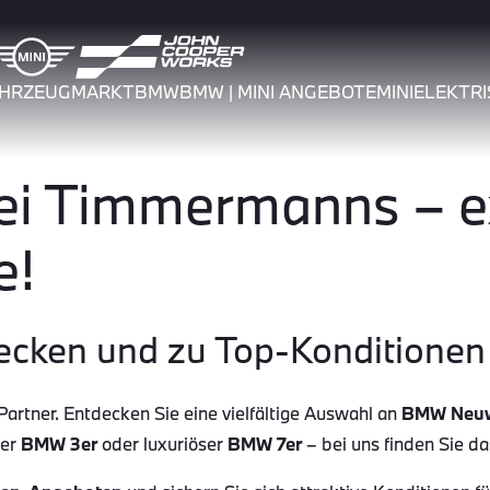
AHRZEUGMARKT
BMW
BMW | MINI ANGEBOTE
MINI
ELEKTRI
 Timmermanns – ex
e!
ecken und zu Top-Konditionen 
tner. Entdecken Sie eine vielfältige Auswahl an
BMW Neu
her
BMW 3er
oder luxuriöser
BMW 7er
– bei uns finden Sie d