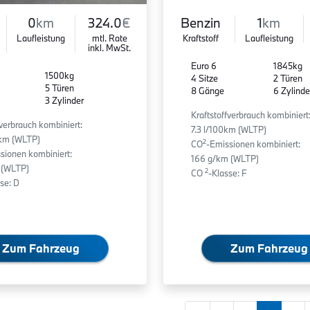
0
km
324.0
€
Benzin
1
km
Laufleistung
mtl. Rate
Kraftstoff
Laufleistung
inkl. MwSt.
Euro 6
1845kg
1500kg
4 Sitze
2 Türen
5 Türen
8 Gänge
6 Zylinde
3 Zylinder
Kraftstoffverbrauch kombiniert
fverbrauch kombiniert:
7.3 l/100km (WLTP)
0km (WLTP)
2
CO
-Emissionen kombiniert:
sionen kombiniert:
166 g/km (WLTP)
 (WLTP)
2
CO
-Klasse: F
se: D
Zum Fahrzeug
Zum Fahrzeug