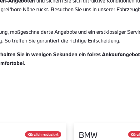
en-Angeboten
und sichern Sie sich attraktive Konditionen f
 greifbare Nähe rückt. Besuchen Sie uns in unserer Fahrzeug
ung, maßgeschneiderte Angebote und ein erstklassiger Servi
 So treffen Sie garantiert die richtige Entscheidung.
alten Sie in wenigen Sekunden ein faires Ankaufangebot f
omfortabel.
BMW
Kürzlich reduziert
Kürzl