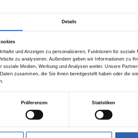
Details
Cookies
nhalte und Anzeigen zu personalisieren, Funktionen für soziale
0
km
324.0
€
Benzin
0
km
Website zu analysieren. Außerdem geben wir Informationen zu I
Laufleistung
mtl. Rate
Kraftstoff
Laufleistung
inkl. MwSt.
r soziale Medien, Werbung und Analysen weiter. Unsere Partner
 Daten zusammen, die Sie ihnen bereitgestellt haben oder die s
1500kg
Euro 6
1500kg
n.
5 Türen
5 Sitze
5 Türen
3 Zylinder
7 Gänge
3 Zylinde
fverbrauch kombiniert:
Kraftstoffverbrauch kombiniert
Präferenzen
Statistiken
0km (WLTP)
5.4 l/100km (WLTP)
2
sionen kombiniert:
CO
-Emissionen kombiniert:
 (WLTP)
122 g/km (WLTP)
2
se: D
CO
-Klasse: D