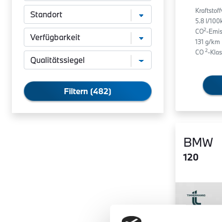
Kraftstof
5.8 l/10
2
CO
-Emis
131 g/km
2
CO
-Klas
Filtern (482)
BMW
120