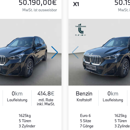
50.190,00€
50.1
X1
MwSt. ist ausweisbar
MwSt. 
0
km
414.8
€
Benzin
0
km
Laufleistung
mtl. Rate
Kraftstoff
Laufleistung
inkl. MwSt.
1625kg
Euro 6
1625kg
5 Türen
5 Sitze
5 Türen
3 Zylinder
7 Gänge
3 Zylinde