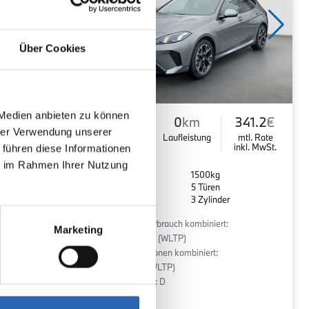
Über Cookies
 Medien anbieten zu können
324.0
€
Benzin
0
km
341.2
€
hrer Verwendung unserer
mtl. Rate
Kraftstoff
Laufleistung
mtl. Rate
inkl. MwSt.
inkl. MwSt.
 führen diese Informationen
ie im Rahmen Ihrer Nutzung
Euro 6
1500kg
5 Sitze
5 Türen
r
7 Gänge
3 Zylinder
:
Kraftstoffverbrauch kombiniert:
Marketing
5.4 l/100km (WLTP)
2
CO
-Emissionen kombiniert:
122 g/km (WLTP)
2
CO
-Klasse: D