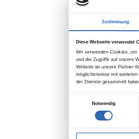
Zustimmung
Diese Webseite verwendet 
Wir verwenden Cookies, um I
Benzin
und die Zugriffe auf unsere 
Kraftstoff
Website an unsere Partner fü
möglicherweise mit weiteren
Euro 6
der Dienste gesammelt habe
5 Sitze
7 Gänge
Einwilligungsauswahl
Kraftstof
Notwendig
5.4 l/10
2
CO
-Emis
122 g/km
2
CO
-Klas