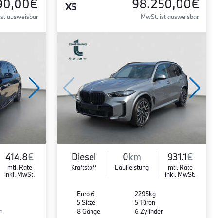
90,00€
98.250,00€
X5
ist ausweisbar
MwSt. ist ausweisbar
414.8
€
Diesel
0
km
931.1
€
mtl. Rate
Kraftstoff
Laufleistung
mtl. Rate
inkl. MwSt.
inkl. MwSt.
Euro 6
2295kg
5 Sitze
5 Türen
r
8 Gänge
6 Zylinder