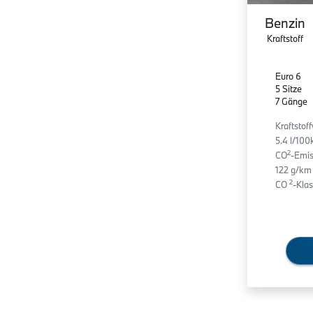
Benzin
Kraftstoff
Euro 6
5 Sitze
7 Gänge
Kraftstof
5.4 l/10
2
CO
-Emis
122 g/km
2
CO
-Klas