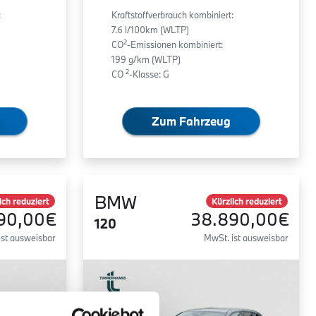
:
Kraftstoffverbrauch kombiniert:
7.6 l/100km (WLTP)
2
CO
-Emissionen kombiniert:
199 g/km (WLTP)
2
CO
-Klasse: G
Zum Fahrzeug
BMW
ich reduziert
Kürzlich reduziert
90,00€
38.890,00€
120
ist ausweisbar
MwSt. ist ausweisbar