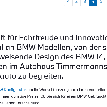
<
2
3
4
5
ft für Fahrfreude und Innovati
hl an BMW Modellen, von der s
eisende Design des BMW i4, b
n im Autohaus Timmermanns s
auto zu begleiten.
 Konfigurator
, um Ihr Wunschfahrzeug nach Ihren Vorstellun
 Ihnen günstige Preise. Ob Sie sich für einen BMW Gebraucht
bei jeder Entscheidung.