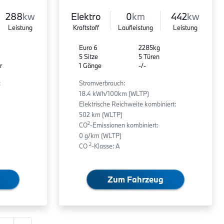
288
kw
Elektro
0
km
442
kw
Leistung
Kraftstoff
Laufleistung
Leistung
Euro 6
2285kg
5 Sitze
5 Türen
r
1 Gänge
-/-
:
Stromverbrauch:
18.4 kWh/100km (WLTP)
Elektrische Reichweite kombiniert:
502 km (WLTP)
2
CO
-Emissionen kombiniert:
0 g/km (WLTP)
2
CO
-Klasse: A
Zum Fahrzeug