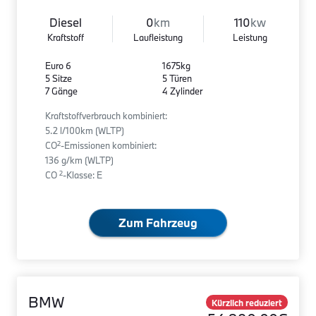
Diesel
0
km
110
kw
Kraftstoff
Laufleistung
Leistung
Euro 6
1675kg
5 Sitze
5 Türen
7 Gänge
4 Zylinder
Kraftstoffverbrauch kombiniert:
5.2 l/100km (WLTP)
2
CO
-Emissionen kombiniert:
136 g/km (WLTP)
2
CO
-Klasse: E
Zum Fahrzeug
BMW
Kürzlich reduziert