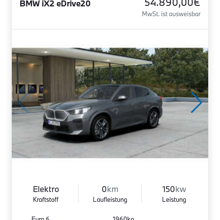
54.890,00€
BMW iX2 eDrive20
MwSt. ist ausweisbar
Elektro
0
km
150
kw
Kraftstoff
Laufleistung
Leistung
Euro 6
1960kg