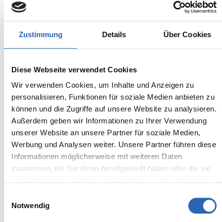
Zustimmung
Details
Über Cookies
Benzin
1
km
90
kw
Diese Webseite verwendet Cookies
Kraftstoff
Laufleistung
Leistung
Wir verwenden Cookies, um Inhalte und Anzeigen zu
personalisieren, Funktionen für soziale Medien anbieten zu
Euro 6
1495kg
können und die Zugriffe auf unsere Website zu analysieren.
5 Sitze
4 Türen
7 Gänge
3 Zylinder
Außerdem geben wir Informationen zu Ihrer Verwendung
unserer Website an unsere Partner für soziale Medien,
Kraftstoffverbrauch kombiniert:
Werbung und Analysen weiter. Unsere Partner führen diese
6 l/100km (WLTP)
2
CO
-Emissionen kombiniert:
Informationen möglicherweise mit weiteren Daten
135 g/km (WLTP)
zusammen, die Sie ihnen bereitgestellt haben oder die sie
2
CO
-Klasse: D
im Rahmen Ihrer Nutzung der Dienste gesammelt haben.
Einwilligungsauswahl
Notwendig
Zum Fahrzeug