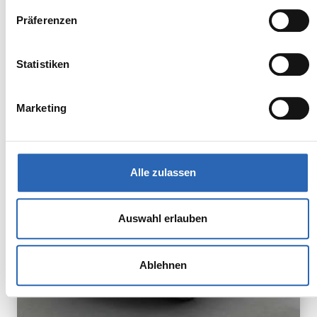
Präferenzen
BMW
Kürzlich reduziert
Statistiken
59.190,00€
iX2 eDrive20
MwSt. ist ausweisbar
Marketing
Alle zulassen
Auswahl erlauben
Ablehnen