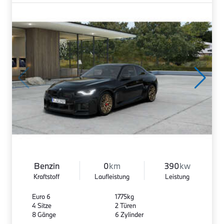
Benzin
0
km
390
kw
Kraftstoff
Laufleistung
Leistung
Euro 6
1775kg
4 Sitze
2 Türen
8 Gänge
6 Zylinder