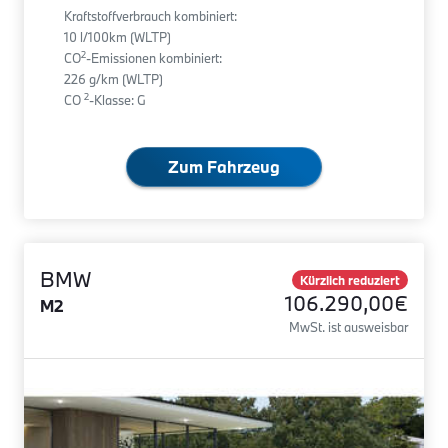
Kraftstoffverbrauch kombiniert:
10 l/100km (WLTP)
2
CO
-Emissionen kombiniert:
226 g/km (WLTP)
2
CO
-Klasse: G
Zum Fahrzeug
BMW
Kürzlich reduziert
106.290,00€
M2
MwSt. ist ausweisbar