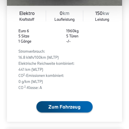
Elektro
0
km
150
kw
Kraftstoff
Laufleistung
Leistung
Euro 6
1960kg
5 Sitze
5 Türen
1 Gänge
-/-
Stromverbrauch:
16.8 kWh/100km (WLTP)
Elektrische Reichweite kombiniert:
441 km (WLTP)
2
CO
-Emissionen kombiniert:
0 g/km (WLTP)
2
CO
-Klasse: A
Zum Fahrzeug