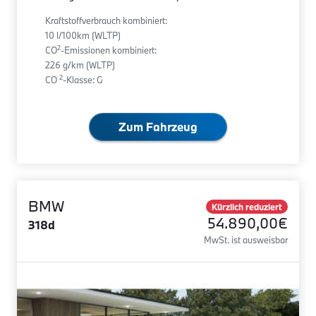
Kraftstoffverbrauch kombiniert:
10 l/100km (WLTP)
2
CO
-Emissionen kombiniert:
226 g/km (WLTP)
2
CO
-Klasse: G
Zum Fahrzeug
BMW
Kürzlich reduziert
54.890,00€
318d
MwSt. ist ausweisbar