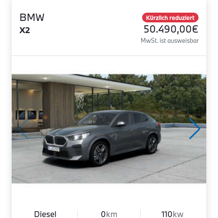
BMW
Kürzlich reduziert
50.490,00€
X2
MwSt. ist ausweisbar
Diesel
0
km
110
kw