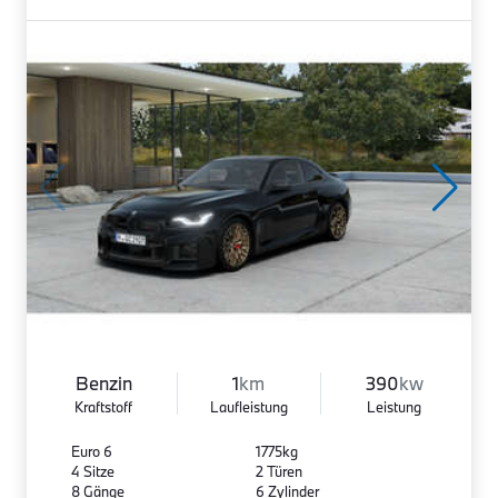
Benzin
1
km
390
kw
Kraftstoff
Laufleistung
Leistung
Euro 6
1775kg
4 Sitze
2 Türen
8 Gänge
6 Zylinder