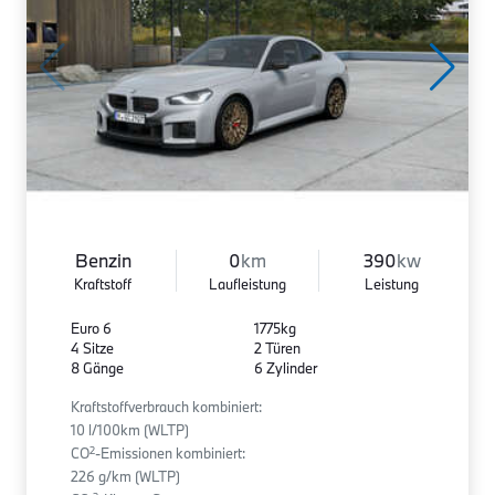
Benzin
0
km
390
kw
Kraftstoff
Laufleistung
Leistung
Euro 6
1775kg
4 Sitze
2 Türen
8 Gänge
6 Zylinder
Kraftstoffverbrauch kombiniert:
10 l/100km (WLTP)
2
CO
-Emissionen kombiniert:
226 g/km (WLTP)