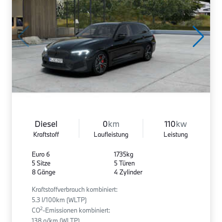
Diesel
0
km
110
kw
Kraftstoff
Laufleistung
Leistung
Euro 6
1735kg
5 Sitze
5 Türen
8 Gänge
4 Zylinder
Kraftstoffverbrauch kombiniert:
5.3 l/100km (WLTP)
2
CO
-Emissionen kombiniert:
138 g/km (WLTP)