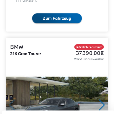
2
CO
-Klasse: G
Zum Fahrzeug
BMW
Kürzlich reduziert
37.390,00€
216 Gran Tourer
MwSt. ist ausweisbar