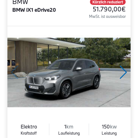
BMW
Kürzlich reduziert
51.790,00€
BMW iX1 eDrive20
MwSt. ist ausweisbar
Elektro
1
km
150
kw
Kraftstoff
Laufleistung
Leistung