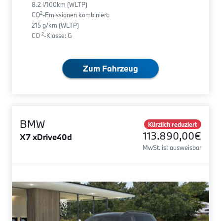
8.2 l/100km (WLTP)
2
CO
-Emissionen kombiniert:
215 g/km (WLTP)
2
CO
-Klasse: G
Zum Fahrzeug
BMW
Kürzlich reduziert
113.890,00€
X7 xDrive40d
MwSt. ist ausweisbar