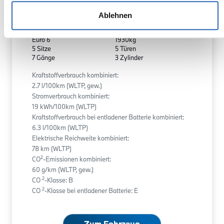
Hybrid
0
km
180
kw
Ablehnen
Kraftstoff
Laufleistung
Leistung
Euro 6
1930kg
5 Sitze
5 Türen
7 Gänge
3 Zylinder
Kraftstoffverbrauch kombiniert:
2.7 l/100km (WLTP, gew.)
Stromverbrauch kombiniert:
19 kWh/100km (WLTP)
Kraftstoffverbrauch bei entladener Batterie kombiniert:
6.3 l/100km (WLTP)
Elektrische Reichweite kombiniert:
78 km (WLTP)
2
CO
-Emissionen kombiniert:
60 g/km (WLTP, gew.)
2
CO
-Klasse: B
2
CO
-Klasse bei entladener Batterie: E
Zum Fahrzeug