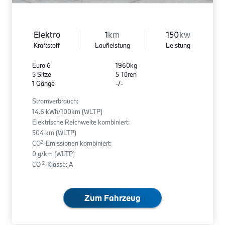
Elektro
1
km
150
kw
Kraftstoff
Laufleistung
Leistung
Euro 6
1960kg
5 Sitze
5 Türen
1 Gänge
-/-
Stromverbrauch:
14.6 kWh/100km (WLTP)
Elektrische Reichweite kombiniert:
504 km (WLTP)
2
CO
-Emissionen kombiniert:
0 g/km (WLTP)
2
CO
-Klasse: A
Zum Fahrzeug