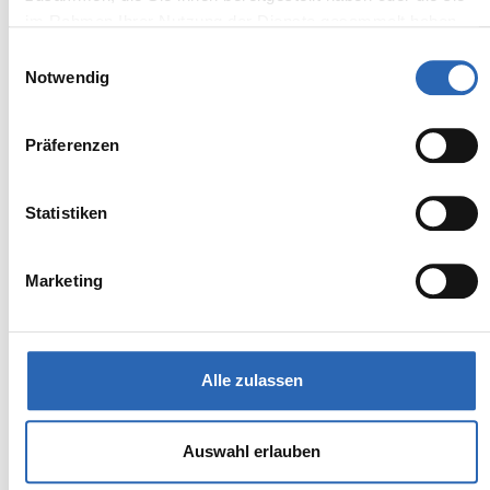
im Rahmen Ihrer Nutzung der Dienste gesammelt haben.
Einwilligungsauswahl
BMW
Kürzlich reduziert
Notwendig
55.890,00€
X1
MwSt. ist ausweisbar
Präferenzen
Statistiken
Marketing
Alle zulassen
Auswahl erlauben