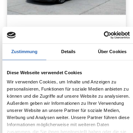
Benzin
0
km
90
kw
Kraftstoff
Laufleistung
Leistung
Zustimmung
Details
Über Cookies
Euro 6
1495kg
5 Sitze
4 Türen
7 Gänge
3 Zylinder
Diese Webseite verwendet Cookies
Kraftstoffverbrauch kombiniert:
6 l/100km (WLTP)
Wir verwenden Cookies, um Inhalte und Anzeigen zu
2
CO
-Emissionen kombiniert:
personalisieren, Funktionen für soziale Medien anbieten zu
135 g/km (WLTP)
können und die Zugriffe auf unsere Website zu analysieren.
2
CO
-Klasse: D
Außerdem geben wir Informationen zu Ihrer Verwendung
unserer Website an unsere Partner für soziale Medien,
Zum Fahrzeug
Werbung und Analysen weiter. Unsere Partner führen diese
Informationen möglicherweise mit weiteren Daten
zusammen, die Sie ihnen bereitgestellt haben oder die sie