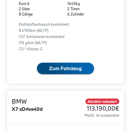
Euro 6
1640kg
2 Sitze
2 Türen
8 Gänge
6 Zylinder
Kraftstoffverbrauch kombiniert:
8 l/100km (WLTP)
2
CO
-Emissionen kombiniert:
179 g/km (WLTP)
2
CO
-Klasse: G
Zum Fahrzeug
BMW
Kürzlich reduziert
113.190,00€
X7 xDrive40d
MwSt. ist ausweisbar