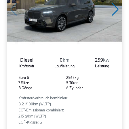
Diesel
0
km
259
kw
Kraftstoff
Laufleistung
Leistung
Euro 6
2565kg
7 Sitze
5 Türen
8 Gänge
6 Zylinder
Kraftstoffverbrauch kombiniert:
8.2 l/100km (WLTP)
2
CO
-Emissionen kombiniert:
215 g/km (WLTP)
2
CO
-Klasse: G