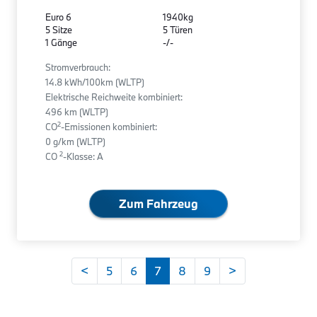
Euro 6
1940kg
5 Sitze
5 Türen
1 Gänge
-/-
Stromverbrauch:
14.8 kWh/100km (WLTP)
Elektrische Reichweite kombiniert:
496 km (WLTP)
2
CO
-Emissionen kombiniert:
0 g/km (WLTP)
2
CO
-Klasse: A
Zum Fahrzeug
<
5
6
7
8
9
>