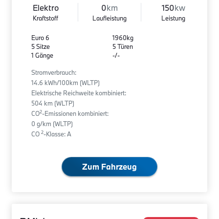
Elektro
0
km
150
kw
Kraftstoff
Laufleistung
Leistung
Euro 6
1960kg
5 Sitze
5 Türen
1 Gänge
-/-
Stromverbrauch:
14.6 kWh/100km (WLTP)
Elektrische Reichweite kombiniert:
504 km (WLTP)
2
CO
-Emissionen kombiniert:
0 g/km (WLTP)
2
CO
-Klasse: A
Zum Fahrzeug