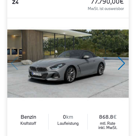
77.790,00€
Z4
MwSt. ist ausweisbar
Benzin
0
km
868.8
€
Kraftstoff
Laufleistung
mtl. Rate
inkl. MwSt.