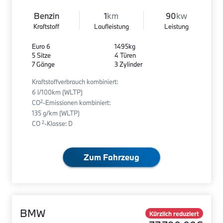
Benzin
1
km
90
kw
Kraftstoff
Laufleistung
Leistung
Euro 6
1495kg
5 Sitze
4 Türen
7 Gänge
3 Zylinder
Kraftstoffverbrauch kombiniert:
6 l/100km (WLTP)
2
CO
-Emissionen kombiniert:
135 g/km (WLTP)
2
CO
-Klasse: D
Zum Fahrzeug
BMW
Kürzlich reduziert