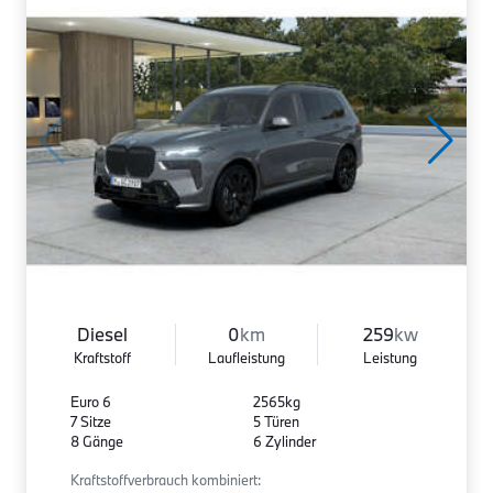
Diesel
0
km
259
kw
Kraftstoff
Laufleistung
Leistung
Euro 6
2565kg
7 Sitze
5 Türen
8 Gänge
6 Zylinder
Kraftstoffverbrauch kombiniert: