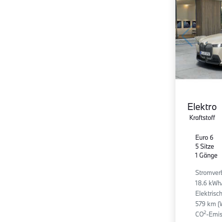
Elektro
Kraftstoff
Euro 6
5 Sitze
1 Gänge
Stromver
18.6 kWh
Elektrisc
579 km (
2
CO
-Emis