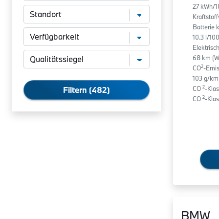
27 kWh/
Kraftstof
Batterie 
10.3 l/1
Elektrisc
68 km (W
2
CO
-Emis
103 g/km
2
CO
-Klas
Filtern (482)
2
CO
-Klas
BMW