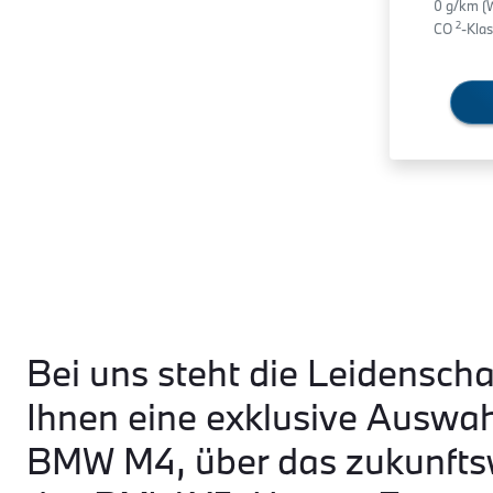
0 g/km (
2
CO
-Klas
Bei uns steht die Leidenscha
Ihnen eine exklusive Auswa
BMW M4, über das zukunftsw