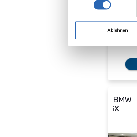
Stromver
19.1 kWh
Elektrisc
568 km 
Ablehnen
2
CO
-Emis
0 g/km (
2
CO
-Klas
BMW
iX