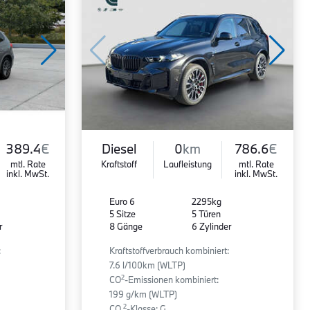
389.4
€
Diesel
0
km
786.6
€
mtl. Rate
Kraftstoff
Laufleistung
mtl. Rate
inkl. MwSt.
inkl. MwSt.
Euro 6
2295kg
5 Sitze
5 Türen
r
8 Gänge
6 Zylinder
:
Kraftstoffverbrauch kombiniert:
7.6 l/100km (WLTP)
2
CO
-Emissionen kombiniert:
199 g/km (WLTP)
2
CO
-Klasse: G