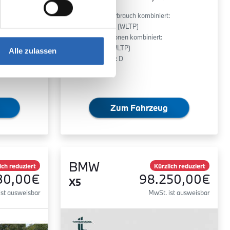
Kraftstoffverbrauch kombiniert:
5.9 l/100km (WLTP)
ert:
2
CO
-Emissionen kombiniert:
132 g/km (WLTP)
Alle zulassen
2
CO
-Klasse: D
Zum Fahrzeug
BMW
ich reduziert
Kürzlich reduziert
30,00€
98.250,00€
X5
ist ausweisbar
MwSt. ist ausweisbar