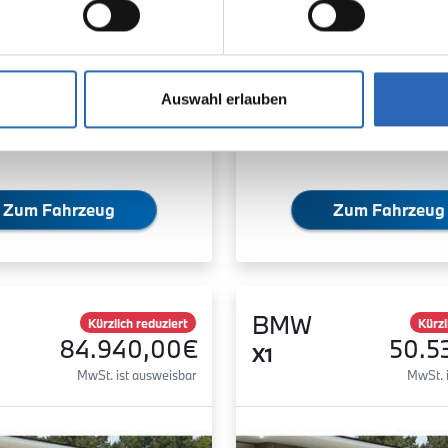
brauch:
Stromverbrauch:
/100km (WLTP)
19.1 kWh/100km (WLTP)
he Reichweite kombiniert:
Elektrische Reichweite kombini
(WLTP)
568 km (WLTP)
Auswahl erlauben
2
sionen kombiniert:
CO
-Emissionen kombiniert:
WLTP)
0 g/km (WLTP)
2
se: A
CO
-Klasse: A
Zum Fahrzeug
Zum Fahrzeug
BMW
Kürzlich reduziert
Kürzl
84.940,00€
50.5
X1
MwSt. ist ausweisbar
MwSt. 