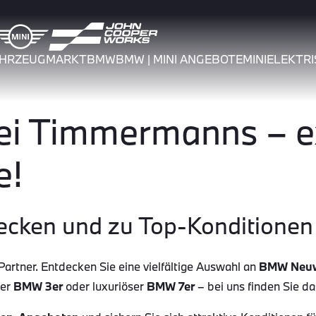
AHRZEUGMARKT
BMW
BMW | MINI ANGEBOTE
MINI
ELEKTRI
 Timmermanns – ex
e!
ecken und zu Top-Konditionen 
tner. Entdecken Sie eine vielfältige Auswahl an
BMW Neu
her
BMW 3er
oder luxuriöser
BMW 7er
– bei uns finden Sie d