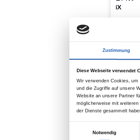
iX
Zustimmung
Diese Webseite verwendet 
Wir verwenden Cookies, um I
und die Zugriffe auf unsere 
Website an unsere Partner fü
Elektro
möglicherweise mit weiteren
der Dienste gesammelt habe
Kraftstoff
Euro 6
Einwilligungsauswahl
5 Sitze
Notwendig
1 Gänge