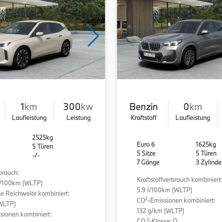
1
km
300
kw
Benzin
0
km
Laufleistung
Leistung
Kraftstoff
Laufleistung
2525kg
Euro 6
1625kg
5 Türen
5 Sitze
5 Türen
-/-
7 Gänge
3 Zylinde
brauch:
Kraftstoffverbrauch kombiniert
/100km (WLTP)
5.9 l/100km (WLTP)
he Reichweite kombiniert:
2
CO
-Emissionen kombiniert:
WLTP)
132 g/km (WLTP)
sionen kombiniert:
2
CO
-Klasse: D