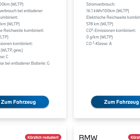
100km (WLTP)
Stromverbrauch:
fverbrauch bei entladener
16.1 kWh/100km (WLTP)
kombiniert:
Elektrische Reichweite kombini
00km (WLTP)
578 km (WLTP)
2
he Reichweite kombiniert:
CO
-Emissionen kombiniert:
LTP)
0 g/km (WLTP)
2
sionen kombiniert:
CO
-Klasse: A
 (WLTP, gew.)
se: C
se bei entladener Batterie: G
Zum Fahrzeug
Zum Fahrzeug
BMW
Kürzlich reduziert
Kürzl