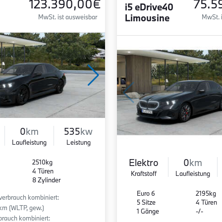
123.390,00€
75.5
i5 eDrive40
Limousine
MwSt. ist ausweisbar
MwSt. 
0
km
535
kw
Laufleistung
Leistung
Elektro
0
km
2510kg
4 Türen
Kraftstoff
Laufleistung
8 Zylinder
Euro 6
2195kg
fverbrauch kombiniert:
5 Sitze
4 Türen
km (WLTP, gew.)
1 Gänge
-/-
rauch kombiniert: