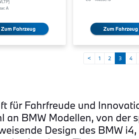
WLTP)
se: A
Zum Fahrzeug
Zum Fahrzeug
<
1
2
3
4
ft für Fahrfreude und Innovati
hl an BMW Modellen, von der s
eisende Design des BMW i4, b