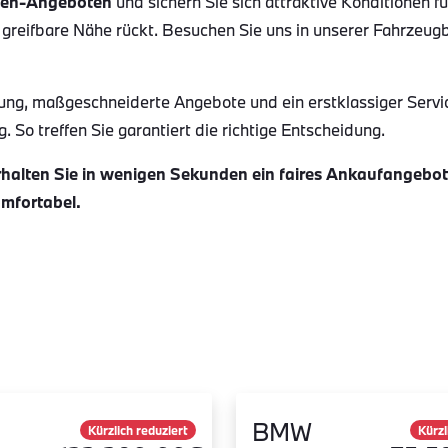
en-Angeboten
und sichern Sie sich attraktive Konditionen f
 greifbare Nähe rückt. Besuchen Sie uns in unserer Fahrzeug
ung, maßgeschneiderte Angebote und ein erstklassiger Servi
 So treffen Sie garantiert die richtige Entscheidung.
alten Sie in wenigen Sekunden ein faires Ankaufangebot f
omfortabel.
BMW
Kürzlich reduziert
Kürzl