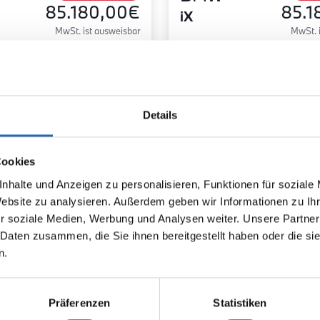
85.180,00€
85.1
iX
MwSt. ist ausweisbar
MwSt. 
Details
Cookies
nhalte und Anzeigen zu personalisieren, Funktionen für soziale
Website zu analysieren. Außerdem geben wir Informationen zu I
r soziale Medien, Werbung und Analysen weiter. Unsere Partner
1
km
300
kw
Elektro
1
km
 Daten zusammen, die Sie ihnen bereitgestellt haben oder die s
n.
Laufleistung
Leistung
Kraftstoff
Laufleistung
2525kg
Euro 6
2525kg
5 Türen
5 Sitze
5 Türen
Präferenzen
Statistiken
-/-
1 Gänge
-/-