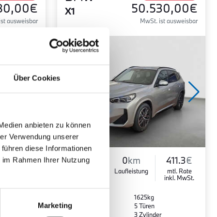
80,00€
50.530,00€
X1
ist ausweisbar
MwSt. ist ausweisbar
Über Cookies
 Medien anbieten zu können
hrer Verwendung unserer
 führen diese Informationen
300
kw
Benzin
0
km
411.3
€
ie im Rahmen Ihrer Nutzung
Leistung
Kraftstoff
Laufleistung
mtl. Rate
inkl. MwSt.
Euro 6
1625kg
Marketing
5 Sitze
5 Türen
7 Gänge
3 Zylinder