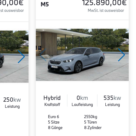
90,00€
125.890,00€
M5
ist ausweisbar
MwSt. ist ausweisbar
Hybrid
0
km
535
kw
250
kw
Kraftstoff
Laufleistung
Leistung
Leistung
Euro 6
2550kg
5 Sitze
5 Türen
8 Gänge
8 Zylinder