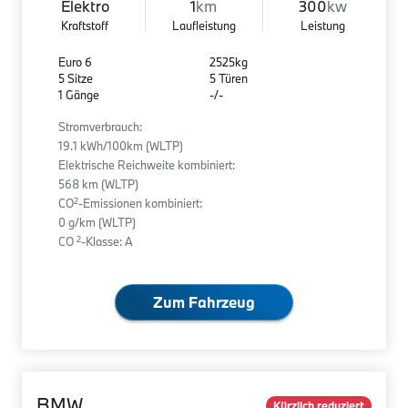
Elektro
1
km
300
kw
Kraftstoff
Laufleistung
Leistung
Euro 6
2525kg
5 Sitze
5 Türen
1 Gänge
-/-
Stromverbrauch:
19.1 kWh/100km (WLTP)
Elektrische Reichweite kombiniert:
568 km (WLTP)
2
CO
-Emissionen kombiniert:
0 g/km (WLTP)
2
CO
-Klasse: A
Zum Fahrzeug
BMW
Kürzlich reduziert