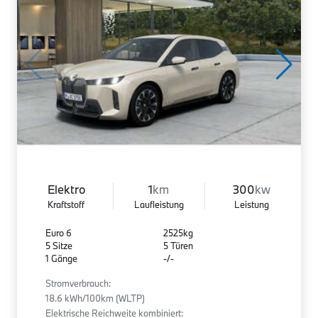
Elektro
1
km
300
kw
Kraftstoff
Laufleistung
Leistung
Euro 6
2525kg
5 Sitze
5 Türen
1 Gänge
-/-
Stromverbrauch:
18.6 kWh/100km (WLTP)
Elektrische Reichweite kombiniert: