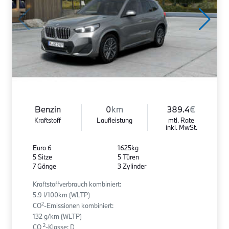
Benzin
0
km
389.4
€
Kraftstoff
Laufleistung
mtl. Rate
inkl. MwSt.
Euro 6
1625kg
5 Sitze
5 Türen
7 Gänge
3 Zylinder
Kraftstoffverbrauch kombiniert:
5.9 l/100km (WLTP)
2
CO
-Emissionen kombiniert:
132 g/km (WLTP)
2
CO
-Klasse: D