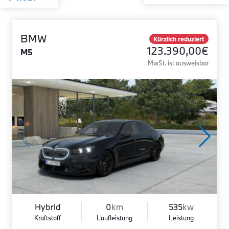
BMW
Kürzlich reduziert
123.390,00€
M5
MwSt. ist ausweisbar
Hybrid
0
km
535
kw
Kraftstoff
Laufleistung
Leistung