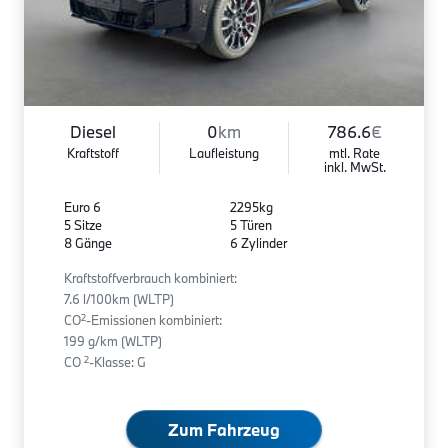
Diesel
0
km
786.6
€
Kraftstoff
Laufleistung
mtl. Rate
inkl. MwSt.
Euro 6
2295kg
5 Sitze
5 Türen
8 Gänge
6 Zylinder
Kraftstoffverbrauch kombiniert:
7.6 l/100km (WLTP)
2
CO
-Emissionen kombiniert:
199 g/km (WLTP)
2
CO
-Klasse: G
Zum Fahrzeug