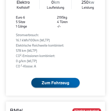
Elektro
0
km
250
kw
Kraftstoff
Laufleistung
Leistung
Euro 6
2195kg
5 Sitze
4 Türen
1 Gänge
-/-
Stromverbrauch:
16.1 kWh/100km (WLTP)
Elektrische Reichweite kombiniert:
578 km (WLTP)
2
CO
-Emissionen kombiniert:
0 g/km (WLTP)
2
CO
-Klasse: A
Zum Fahrzeug
BMW
Kürzlich reduziert