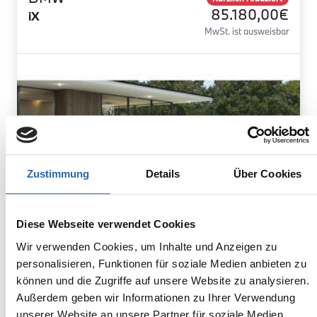
85.180,00€
iX
MwSt. ist ausweisbar
Zustimmung
Details
Über Cookies
Diese Webseite verwendet Cookies
Wir verwenden Cookies, um Inhalte und Anzeigen zu
personalisieren, Funktionen für soziale Medien anbieten zu
können und die Zugriffe auf unsere Website zu analysieren.
Elektro
1
km
300
kw
Außerdem geben wir Informationen zu Ihrer Verwendung
Kraftstoff
Laufleistung
Leistung
unserer Website an unsere Partner für soziale Medien,