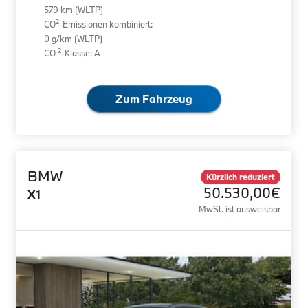
579 km (WLTP)
2
CO
-Emissionen kombiniert:
0 g/km (WLTP)
2
CO
-Klasse: A
Zum Fahrzeug
BMW
Kürzlich reduziert
50.530,00€
X1
MwSt. ist ausweisbar