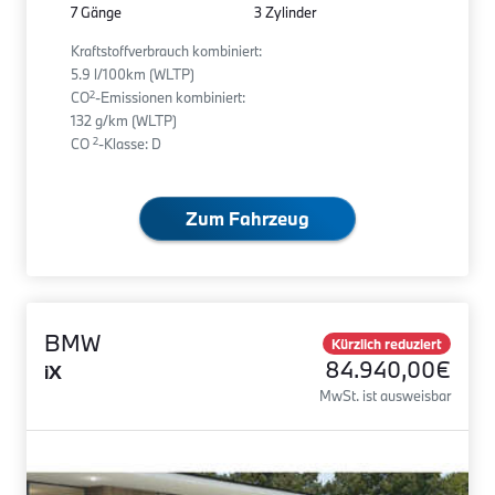
7 Gänge
3 Zylinder
Kraftstoffverbrauch kombiniert:
5.9 l/100km (WLTP)
2
CO
-Emissionen kombiniert:
132 g/km (WLTP)
2
CO
-Klasse: D
Zum Fahrzeug
BMW
Kürzlich reduziert
84.940,00€
iX
MwSt. ist ausweisbar