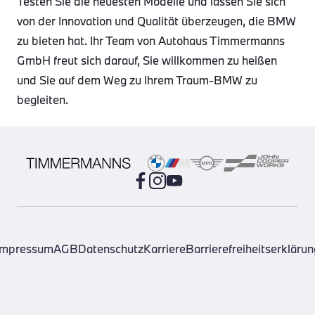
Testen Sie die neuesten Modelle und lassen Sie sich
von der Innovation und Qualität überzeugen, die BMW
zu bieten hat. Ihr Team von Autohaus Timmermanns
GmbH freut sich darauf, Sie willkommen zu heißen
und Sie auf dem Weg zu Ihrem Traum-BMW zu
begleiten.
Impressum
AGB
Datenschutz
Karriere
Barrierefreiheitserklärun