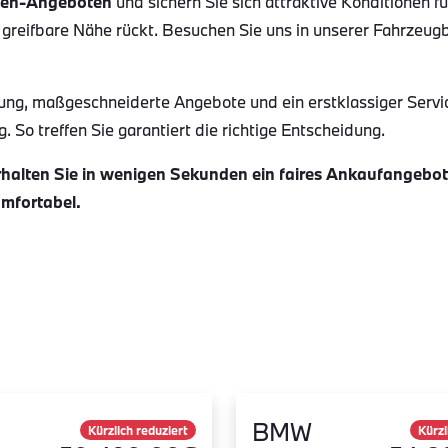
en-Angeboten
und sichern Sie sich attraktive Konditionen f
 greifbare Nähe rückt. Besuchen Sie uns in unserer Fahrzeug
ung, maßgeschneiderte Angebote und ein erstklassiger Servi
 So treffen Sie garantiert die richtige Entscheidung.
alten Sie in wenigen Sekunden ein faires Ankaufangebot f
omfortabel.
BMW
Kürzlich reduziert
Kürzl