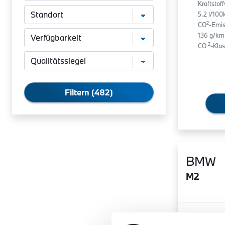
Kraftstof
5.2 l/10
2
CO
-Emis
136 g/km
2
CO
-Klas
Filtern (482)
BMW
M2