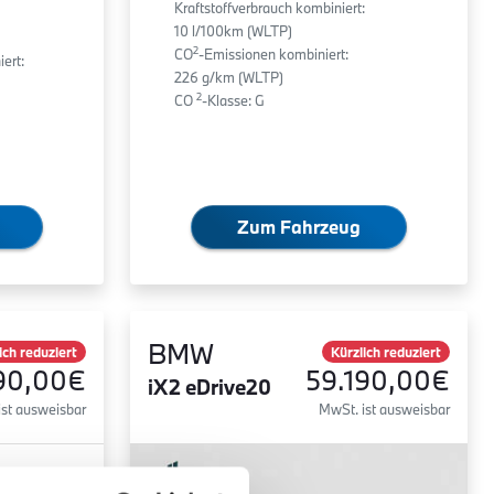
Kraftstoffverbrauch kombiniert:
10 l/100km (WLTP)
2
CO
-Emissionen kombiniert:
ert:
226 g/km (WLTP)
2
CO
-Klasse: G
Zum Fahrzeug
BMW
ich reduziert
Kürzlich reduziert
90,00€
59.190,00€
iX2 eDrive20
ist ausweisbar
MwSt. ist ausweisbar