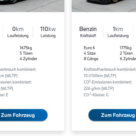
0
km
110
kw
Benzin
1
km
Laufleistung
Leistung
Kraftstoff
Laufleistung
1675kg
Euro 6
1775kg
5 Türen
4 Sitze
2 Türen
4 Zylinder
8 Gänge
6 Zylinde
fverbrauch kombiniert:
Kraftstoffverbrauch kombiniert
0km (WLTP)
10 l/100km (WLTP)
2
sionen kombiniert:
CO
-Emissionen kombiniert:
 (WLTP)
226 g/km (WLTP)
2
se: E
CO
-Klasse: G
Zum Fahrzeug
Zum Fahrzeug