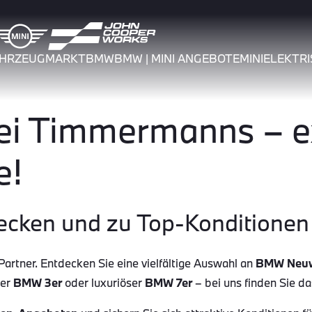
AHRZEUGMARKT
BMW
BMW | MINI ANGEBOTE
MINI
ELEKTRI
 Timmermanns – ex
e!
ecken und zu Top-Konditionen 
tner. Entdecken Sie eine vielfältige Auswahl an
BMW Neu
her
BMW 3er
oder luxuriöser
BMW 7er
– bei uns finden Sie d