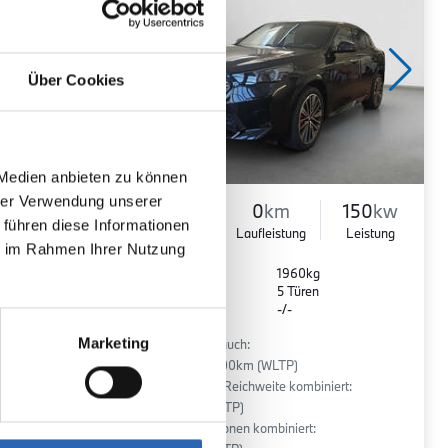
Über Cookies
 Medien anbieten zu können
hrer Verwendung unserer
90
kw
Elektro
0
km
150
kw
 führen diese Informationen
Leistung
Kraftstoff
Laufleistung
Leistung
ie im Rahmen Ihrer Nutzung
Euro 6
1960kg
5 Sitze
5 Türen
r
1 Gänge
-/-
Marketing
:
Stromverbrauch:
16.8 kWh/100km (WLTP)
Elektrische Reichweite kombiniert:
441 km (WLTP)
2
CO
-Emissionen kombiniert: