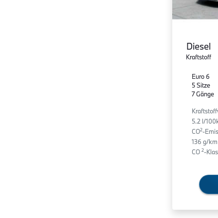
Diesel
Kraftstoff
Euro 6
5 Sitze
7 Gänge
Kraftstof
5.2 l/10
2
CO
-Emis
136 g/km
2
CO
-Klas