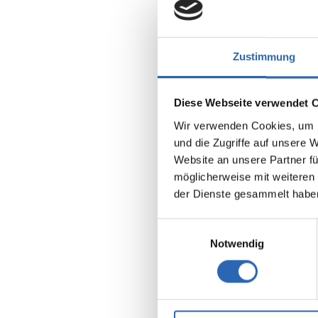
Zustimmung
Diese Webseite verwendet 
Wir verwenden Cookies, um I
und die Zugriffe auf unsere 
Benzin
Website an unsere Partner fü
Kraftstoff
möglicherweise mit weiteren
der Dienste gesammelt habe
Euro 6
4 Sitze
8 Gänge
Einwilligungsauswahl
Notwendig
Kraftstof
10 l/100
2
CO
-Emis
226 g/km
2
CO
-Klas