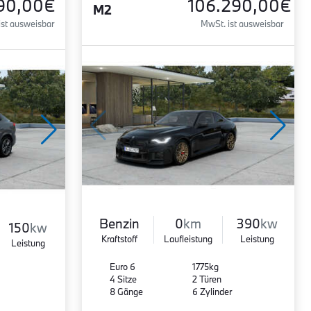
90,00€
106.290,00€
M2
ist ausweisbar
MwSt. ist ausweisbar
Benzin
0
km
390
kw
150
kw
Kraftstoff
Laufleistung
Leistung
Leistung
Euro 6
1775kg
4 Sitze
2 Türen
8 Gänge
6 Zylinder