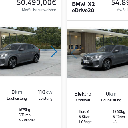
50.490,00€
54.8
BMW iX2
eDrive20
MwSt. ist ausweisbar
MwSt. 
0
km
110
kw
Elektro
0
km
Laufleistung
Leistung
Kraftstoff
Laufleistung
1675kg
Euro 6
1960kg
5 Türen
5 Sitze
5 Türen
4 Zylinder
1 Gänge
-/-