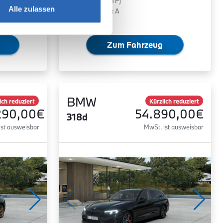
0 g/km (WLTP)
Alle zulassen
2
CO
-Klasse: A
Zum Fahrzeug
BMW
ich reduziert
Kürzlich reduziert
290,00€
54.890,00€
318d
ist ausweisbar
MwSt. ist ausweisbar