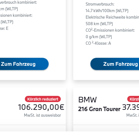
fverbrauch kombiniert:
Stromverbrauch:
0km (WLTP)
14.7 kWh/100km (WLTP)
sionen kombiniert:
Elektrische Reichweite kombini
 (WLTP)
508 km (WLTP)
se: E
2
CO
-Emissionen kombiniert:
0 g/km (WLTP)
2
CO
-Klasse: A
Zum Fahrzeug
Zum Fahrzeug
BMW
Kürzlich reduziert
Kürzl
106.290,00€
37.3
216 Gran Tourer
MwSt. ist ausweisbar
MwSt. 