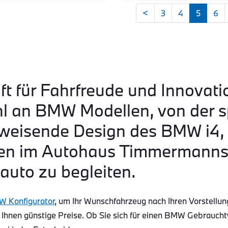
<
3
4
5
6
ft für Fahrfreude und Innovati
hl an BMW Modellen, von der s
eisende Design des BMW i4, b
n im Autohaus Timmermanns s
auto zu begleiten.
 Konfigurator
, um Ihr Wunschfahrzeug nach Ihren Vorstellun
 Ihnen günstige Preise. Ob Sie sich für einen BMW Gebraucht