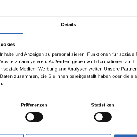
Details
Cookies
nhalte und Anzeigen zu personalisieren, Funktionen für soziale
Website zu analysieren. Außerdem geben wir Informationen zu I
0
km
390
kw
Benzin
1
km
r soziale Medien, Werbung und Analysen weiter. Unsere Partner
Laufleistung
Leistung
Kraftstoff
Laufleistung
 Daten zusammen, die Sie ihnen bereitgestellt haben oder die s
n.
1775kg
Euro 6
1495kg
2 Türen
5 Sitze
4 Türen
6 Zylinder
7 Gänge
3 Zylinde
Präferenzen
Statistiken
fverbrauch kombiniert:
Kraftstoffverbrauch kombiniert
km (WLTP)
6 l/100km (WLTP)
2
sionen kombiniert:
CO
-Emissionen kombiniert:
 (WLTP)
135 g/km (WLTP)
2
se: G
CO
-Klasse: D