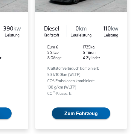
390
kw
Diesel
0
km
110
kw
Leistung
Kraftstoff
Laufleistung
Leistung
Euro 6
1735kg
5 Sitze
5 Türen
r
8 Gänge
4 Zylinder
:
Kraftstoffverbrauch kombiniert:
5.3 l/100km (WLTP)
2
CO
-Emissionen kombiniert:
138 g/km (WLTP)
2
CO
-Klasse: E
Zum Fahrzeug