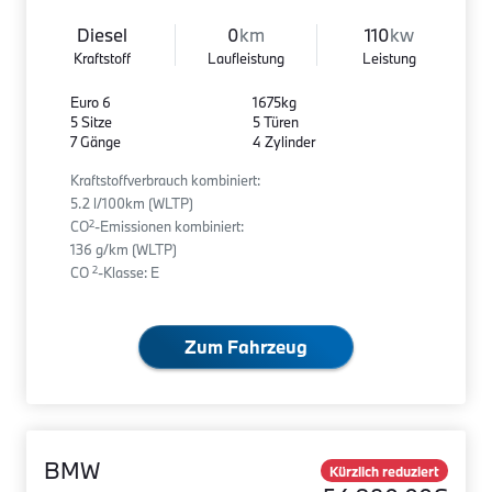
Diesel
0
km
110
kw
Kraftstoff
Laufleistung
Leistung
Euro 6
1675kg
5 Sitze
5 Türen
7 Gänge
4 Zylinder
Kraftstoffverbrauch kombiniert:
5.2 l/100km (WLTP)
2
CO
-Emissionen kombiniert:
136 g/km (WLTP)
2
CO
-Klasse: E
Zum Fahrzeug
BMW
Kürzlich reduziert