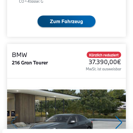
2
CO
-Klasse: G
Zum Fahrzeug
BMW
Kürzlich reduziert
37.390,00€
216 Gran Tourer
MwSt. ist ausweisbar