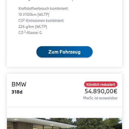
Kraftstoffverbrauch kombiniert:
10 l/100km (WLTP)
2
CO
-Emissionen kombiniert:
226 g/km (WLTP)
2
CO
-Klasse: G
Zum Fahrzeug
BMW
Kürzlich reduziert
54.890,00€
318d
MwSt. ist ausweisbar