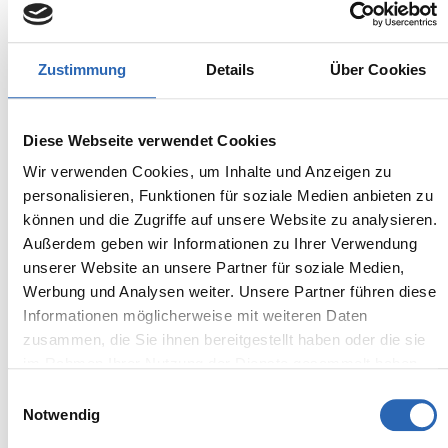
Zustimmung
Details
Über Cookies
Benzin
1
km
90
kw
Diese Webseite verwendet Cookies
Kraftstoff
Laufleistung
Leistung
Wir verwenden Cookies, um Inhalte und Anzeigen zu
personalisieren, Funktionen für soziale Medien anbieten zu
Euro 6
1495kg
können und die Zugriffe auf unsere Website zu analysieren.
5 Sitze
4 Türen
7 Gänge
3 Zylinder
Außerdem geben wir Informationen zu Ihrer Verwendung
unserer Website an unsere Partner für soziale Medien,
Kraftstoffverbrauch kombiniert:
Werbung und Analysen weiter. Unsere Partner führen diese
6 l/100km (WLTP)
2
CO
-Emissionen kombiniert:
Informationen möglicherweise mit weiteren Daten
135 g/km (WLTP)
zusammen, die Sie ihnen bereitgestellt haben oder die sie
2
CO
-Klasse: D
im Rahmen Ihrer Nutzung der Dienste gesammelt haben.
Einwilligungsauswahl
Notwendig
Zum Fahrzeug