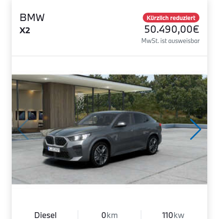
BMW
Kürzlich reduziert
50.490,00€
X2
MwSt. ist ausweisbar
Diesel
0
km
110
kw