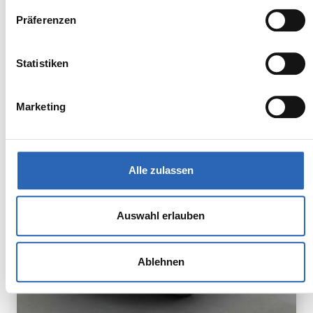
Präferenzen
BMW
Kürzlich reduziert
Statistiken
59.190,00€
iX2 eDrive20
MwSt. ist ausweisbar
Marketing
Alle zulassen
Auswahl erlauben
Ablehnen