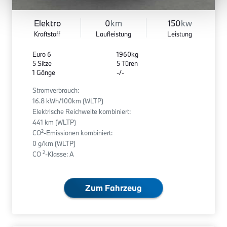
Elektro
0
km
150
kw
Kraftstoff
Laufleistung
Leistung
Euro 6
1960kg
5 Sitze
5 Türen
1 Gänge
-/-
Stromverbrauch:
16.8 kWh/100km (WLTP)
Elektrische Reichweite kombiniert:
441 km (WLTP)
2
CO
-Emissionen kombiniert:
0 g/km (WLTP)
2
CO
-Klasse: A
Zum Fahrzeug