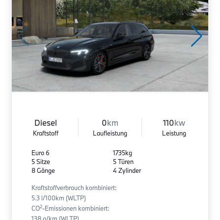
Diesel
0
km
110
kw
Kraftstoff
Laufleistung
Leistung
Euro 6
1735kg
5 Sitze
5 Türen
8 Gänge
4 Zylinder
Kraftstoffverbrauch kombiniert:
5.3 l/100km (WLTP)
2
CO
-Emissionen kombiniert:
138 g/km (WLTP)