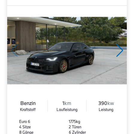
Benzin
1
km
390
kw
Kraftstoff
Laufleistung
Leistung
Euro 6
1775kg
4 Sitze
2 Türen
8 Gänge
6 Zylinder