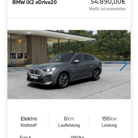
54.890,00€
BMW iX2 eDrive20
MwSt. ist ausweisbar
Elektro
0
km
150
kw
Kraftstoff
Laufleistung
Leistung
Euro 6
1960kg