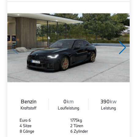
Benzin
0
km
390
kw
Kraftstoff
Laufleistung
Leistung
Euro 6
1775kg
4 Sitze
2 Türen
8 Gänge
6 Zylinder