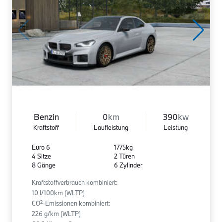
Benzin
0
km
390
kw
Kraftstoff
Laufleistung
Leistung
Euro 6
1775kg
4 Sitze
2 Türen
8 Gänge
6 Zylinder
Kraftstoffverbrauch kombiniert:
10 l/100km (WLTP)
2
CO
-Emissionen kombiniert:
226 g/km (WLTP)