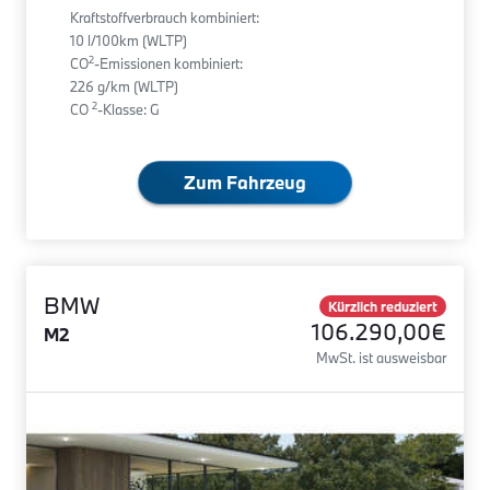
Kraftstoffverbrauch kombiniert:
10 l/100km (WLTP)
2
CO
-Emissionen kombiniert:
226 g/km (WLTP)
2
CO
-Klasse: G
Zum Fahrzeug
BMW
Kürzlich reduziert
106.290,00€
M2
MwSt. ist ausweisbar