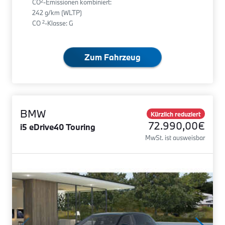
2
CO
-Emissionen kombiniert:
242 g/km (WLTP)
2
CO
-Klasse: G
Zum Fahrzeug
BMW
Kürzlich reduziert
72.990,00€
i5 eDrive40 Touring
MwSt. ist ausweisbar