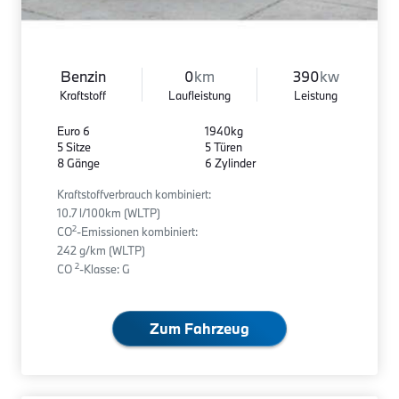
Benzin
0
km
390
kw
Kraftstoff
Laufleistung
Leistung
Euro 6
1940kg
5 Sitze
5 Türen
8 Gänge
6 Zylinder
Kraftstoffverbrauch kombiniert:
10.7 l/100km (WLTP)
2
CO
-Emissionen kombiniert:
242 g/km (WLTP)
2
CO
-Klasse: G
Zum Fahrzeug