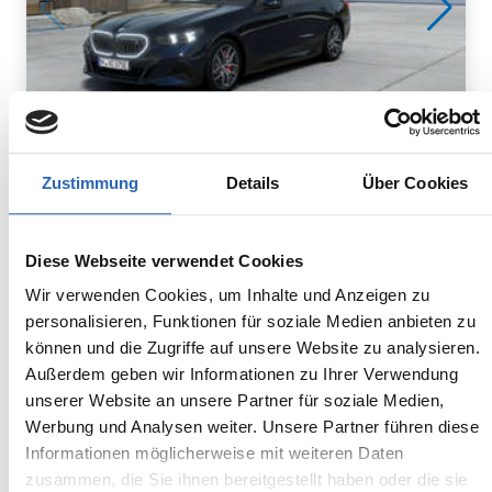
Zustimmung
Details
Über Cookies
Elektro
1
km
250
kw
Kraftstoff
Laufleistung
Leistung
Diese Webseite verwendet Cookies
Euro 6
2255kg
5 Sitze
5 Türen
Wir verwenden Cookies, um Inhalte und Anzeigen zu
1 Gänge
-/-
personalisieren, Funktionen für soziale Medien anbieten zu
Stromverbrauch:
können und die Zugriffe auf unsere Website zu analysieren.
16.1 kWh/100km (WLTP)
Außerdem geben wir Informationen zu Ihrer Verwendung
Elektrische Reichweite kombiniert:
unserer Website an unsere Partner für soziale Medien,
576 km (WLTP)
Werbung und Analysen weiter. Unsere Partner führen diese
2
CO
-Emissionen kombiniert:
Informationen möglicherweise mit weiteren Daten
0 g/km (WLTP)
zusammen, die Sie ihnen bereitgestellt haben oder die sie
2
CO
-Klasse: A