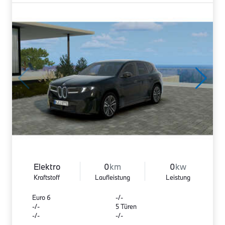
Elektro
0
km
0
kw
Kraftstoff
Laufleistung
Leistung
Euro 6
-/-
-/-
5 Türen
-/-
-/-