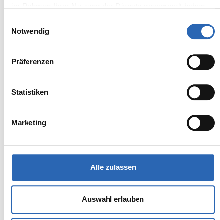
im Rahmen Ihrer Nutzung der Dienste gesammelt haben.
Einwilligungsauswahl
Zum Fahrzeug
Notwendig
Präferenzen
BMW
Kürzlich reduziert
Statistiken
131.990,00€
M5
MwSt. ist ausweisbar
Marketing
Alle zulassen
Auswahl erlauben