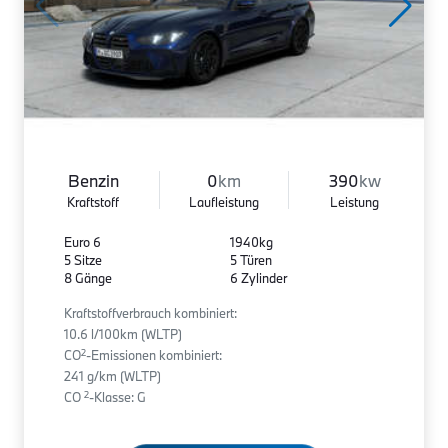
Benzin
0
km
390
kw
Kraftstoff
Laufleistung
Leistung
Euro 6
1940kg
5 Sitze
5 Türen
8 Gänge
6 Zylinder
Kraftstoffverbrauch kombiniert:
10.6 l/100km (WLTP)
2
CO
-Emissionen kombiniert:
241 g/km (WLTP)
2
CO
-Klasse: G