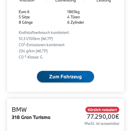
Kraftstoff
Laufleistung
Leistung
Euro 6
1865kg
5 Sitze
4 Türen
8 Gänge
6 Zylinder
Kraftstoffverbrauch kombiniert:
10.3 l/100km (WLTP)
2
CO
-Emissionen kombiniert:
234 g/km (WLTP)
2
CO
-Klasse: G
Zum Fahrzeug
BMW
Kürzlich reduziert
77.290,00€
318 Gran Turismo
MwSt. ist ausweisbar