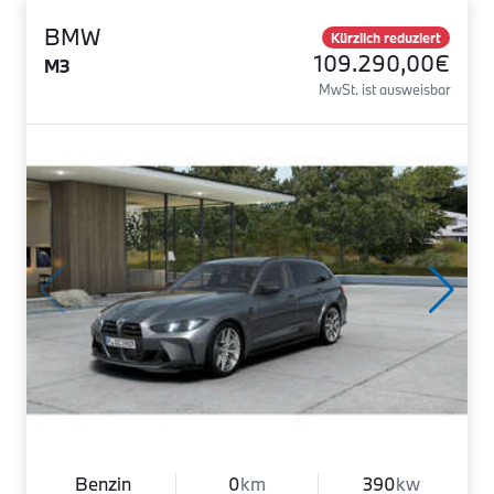
BMW
Kürzlich reduziert
109.290,00€
M3
MwSt. ist ausweisbar
Benzin
0
km
390
kw