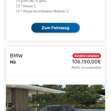
113 g/km (WLTP, gew.)
2
CO
-Klasse: C
2
CO
-Klasse bei entladener Batterie: G
Zum Fahrzeug
BMW
Kürzlich reduziert
106.190,00€
M3
MwSt. ist ausweisbar