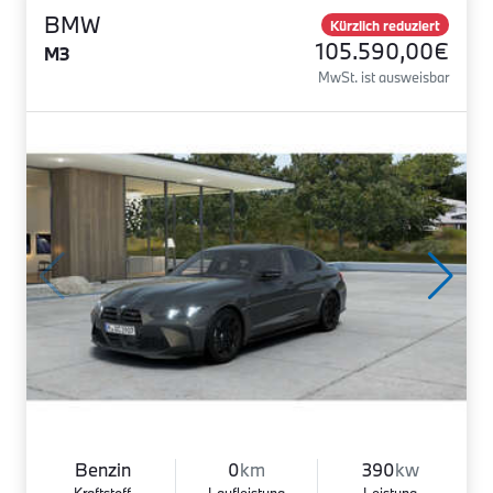
BMW
Kürzlich reduziert
105.590,00€
M3
MwSt. ist ausweisbar
Benzin
0
km
390
kw