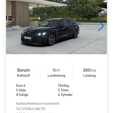
Benzin
1
km
390
kw
Kraftstoff
Laufleistung
Leistung
Euro 6
1940kg
5 Sitze
5 Türen
8 Gänge
6 Zylinder
Kraftstoffverbrauch kombiniert:
10.7 l/100km (WLTP)