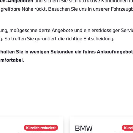
en-Angeboten
und sichern Sie sich attraktive Konditionen f
 greifbare Nähe rückt. Besuchen Sie uns in unserer Fahrzeug
ung, maßgeschneiderte Angebote und ein erstklassiger Servi
 So treffen Sie garantiert die richtige Entscheidung.
alten Sie in wenigen Sekunden ein faires Ankaufangebot f
omfortabel.
BMW
Kürzlich reduziert
Kürzl