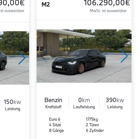
90,00€
106.290,00€
M2
ist ausweisbar
MwSt. ist ausweisbar
Benzin
0
km
390
kw
150
kw
Kraftstoff
Laufleistung
Leistung
Leistung
Euro 6
1775kg
4 Sitze
2 Türen
8 Gänge
6 Zylinder