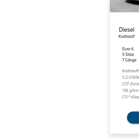
Diesel
Kraftstoff
Euro 6
5 Sitze
7 Gänge
Kraftstof
5.2 l/10
2
CO
-Emis
136 g/km
2
CO
-Klas