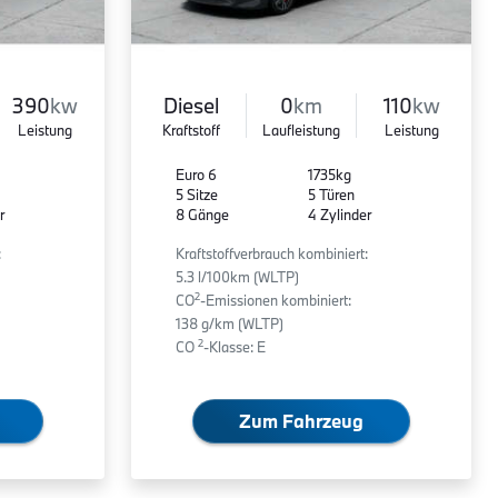
390
kw
Diesel
0
km
110
kw
Leistung
Kraftstoff
Laufleistung
Leistung
Euro 6
1735kg
5 Sitze
5 Türen
r
8 Gänge
4 Zylinder
:
Kraftstoffverbrauch kombiniert:
5.3 l/100km (WLTP)
2
CO
-Emissionen kombiniert:
138 g/km (WLTP)
2
CO
-Klasse: E
Zum Fahrzeug