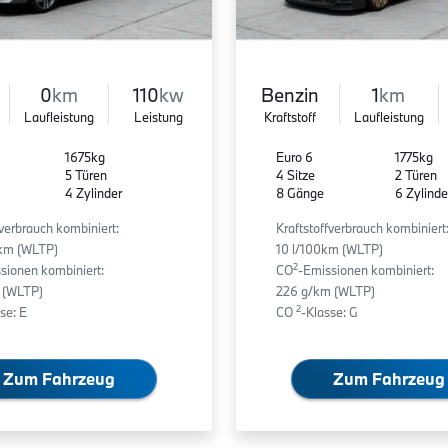
0
km
110
kw
Benzin
1
km
Laufleistung
Leistung
Kraftstoff
Laufleistung
1675kg
Euro 6
1775kg
5 Türen
4 Sitze
2 Türen
4 Zylinder
8 Gänge
6 Zylinde
fverbrauch kombiniert:
Kraftstoffverbrauch kombiniert
0km (WLTP)
10 l/100km (WLTP)
2
sionen kombiniert:
CO
-Emissionen kombiniert:
 (WLTP)
226 g/km (WLTP)
2
se: E
CO
-Klasse: G
Zum Fahrzeug
Zum Fahrzeug