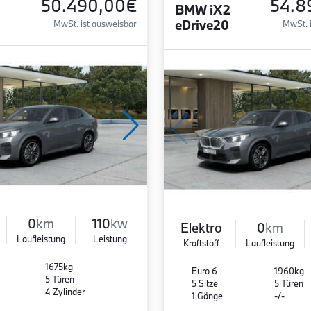
50.490,00€
54.8
BMW iX2
eDrive20
MwSt. ist ausweisbar
MwSt. 
0
km
110
kw
Elektro
0
km
Laufleistung
Leistung
Kraftstoff
Laufleistung
1675kg
Euro 6
1960kg
5 Türen
5 Sitze
5 Türen
4 Zylinder
1 Gänge
-/-