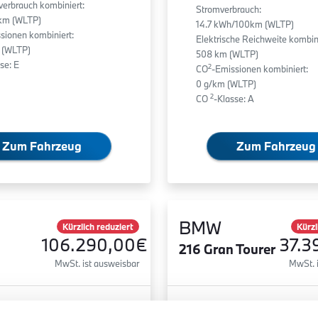
fverbrauch kombiniert:
Stromverbrauch:
0km (WLTP)
14.7 kWh/100km (WLTP)
sionen kombiniert:
Elektrische Reichweite kombini
 (WLTP)
508 km (WLTP)
se: E
2
CO
-Emissionen kombiniert:
0 g/km (WLTP)
2
CO
-Klasse: A
Zum Fahrzeug
Zum Fahrzeug
BMW
Kürzlich reduziert
Kürzl
106.290,00€
37.3
216 Gran Tourer
MwSt. ist ausweisbar
MwSt. 