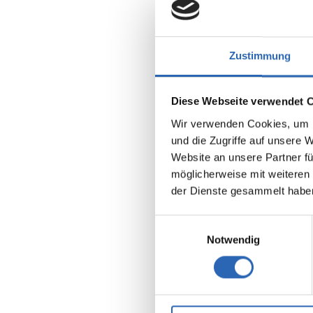
Zustimmung
Diese Webseite verwendet 
Wir verwenden Cookies, um I
und die Zugriffe auf unsere 
Benzin
Website an unsere Partner fü
Kraftstoff
möglicherweise mit weiteren
der Dienste gesammelt habe
Euro 6
4 Sitze
8 Gänge
Einwilligungsauswahl
Notwendig
Kraftstof
10 l/100
2
CO
-Emis
226 g/km
2
CO
-Klas