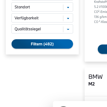
Kraftstof
5.2 l/10
2
CO
-Emis
136 g/km
2
CO
-Klas
Filtern (482)
BMW
M2