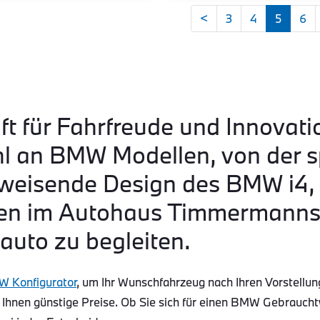
<
3
4
5
6
ft für Fahrfreude und Innovati
hl an BMW Modellen, von der s
eisende Design des BMW i4, b
n im Autohaus Timmermanns s
auto zu begleiten.
 Konfigurator
, um Ihr Wunschfahrzeug nach Ihren Vorstellun
 Ihnen günstige Preise. Ob Sie sich für einen BMW Gebraucht