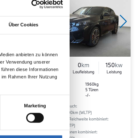
Über Cookies
 Medien anbieten zu können
hrer Verwendung unserer
90
kw
Elektro
0
km
150
kw
 führen diese Informationen
Leistung
Kraftstoff
Laufleistung
Leistung
ie im Rahmen Ihrer Nutzung
Euro 6
1960kg
5 Sitze
5 Türen
r
1 Gänge
-/-
Marketing
:
Stromverbrauch:
16.8 kWh/100km (WLTP)
Elektrische Reichweite kombiniert:
441 km (WLTP)
2
CO
-Emissionen kombiniert: