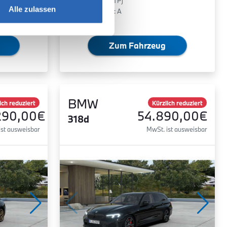
0 g/km (WLTP)
Alle zulassen
2
CO
-Klasse: A
Zum Fahrzeug
BMW
ich reduziert
Kürzlich reduziert
290,00€
54.890,00€
318d
ist ausweisbar
MwSt. ist ausweisbar