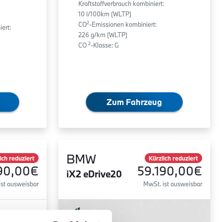
Kraftstoffverbrauch kombiniert:
10 l/100km (WLTP)
2
CO
-Emissionen kombiniert:
ert:
226 g/km (WLTP)
2
CO
-Klasse: G
Zum Fahrzeug
BMW
ich reduziert
Kürzlich reduziert
90,00€
59.190,00€
iX2 eDrive20
ist ausweisbar
MwSt. ist ausweisbar