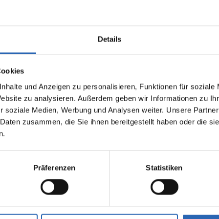
Details
Cookies
nhalte und Anzeigen zu personalisieren, Funktionen für soziale
Website zu analysieren. Außerdem geben wir Informationen zu I
0
km
390
kw
Benzin
1
km
r soziale Medien, Werbung und Analysen weiter. Unsere Partner
Laufleistung
Leistung
Kraftstoff
Laufleistung
 Daten zusammen, die Sie ihnen bereitgestellt haben oder die s
n.
1775kg
Euro 6
1495kg
2 Türen
5 Sitze
4 Türen
6 Zylinder
7 Gänge
3 Zylinde
Präferenzen
Statistiken
fverbrauch kombiniert:
Kraftstoffverbrauch kombiniert
km (WLTP)
6 l/100km (WLTP)
2
sionen kombiniert:
CO
-Emissionen kombiniert:
 (WLTP)
135 g/km (WLTP)
2
se: G
CO
-Klasse: D