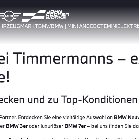
AHRZEUGMARKT
BMW
BMW | MINI ANGEBOTE
MINI
ELEKTRI
 Timmermanns – ex
e!
ecken und zu Top-Konditionen 
tner. Entdecken Sie eine vielfältige Auswahl an
BMW Neu
her
BMW 3er
oder luxuriöser
BMW 7er
– bei uns finden Sie d