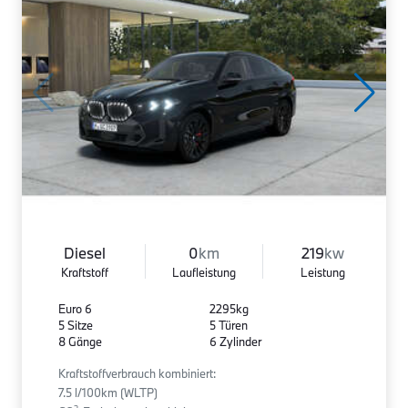
Diesel
0
km
219
kw
Kraftstoff
Laufleistung
Leistung
Euro 6
2295kg
5 Sitze
5 Türen
8 Gänge
6 Zylinder
Kraftstoffverbrauch kombiniert:
7.5 l/100km (WLTP)