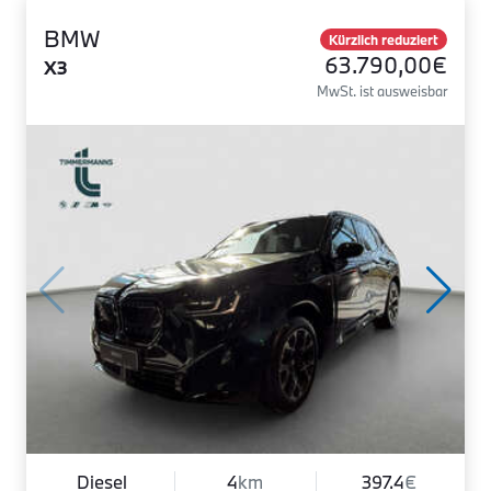
BMW
Kürzlich reduziert
63.790,00€
X3
MwSt. ist ausweisbar
Diesel
4
km
397.4
€