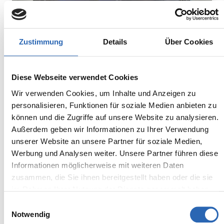
Zustimmung
Details
Über Cookies
Diesel
0
km
790.5
€
Diese Webseite verwendet Cookies
Kraftstoff
Laufleistung
mtl. Rate
Wir verwenden Cookies, um Inhalte und Anzeigen zu
inkl. MwSt.
personalisieren, Funktionen für soziale Medien anbieten zu
Euro 6
2050kg
können und die Zugriffe auf unsere Website zu analysieren.
5 Sitze
5 Türen
Außerdem geben wir Informationen zu Ihrer Verwendung
8 Gänge
6 Zylinder
unserer Website an unsere Partner für soziale Medien,
Kraftstoffverbrauch kombiniert:
Werbung und Analysen weiter. Unsere Partner führen diese
6.2 l/100km (WLTP)
Informationen möglicherweise mit weiteren Daten
2
CO
-Emissionen kombiniert:
zusammen, die Sie ihnen bereitgestellt haben oder die sie
163 g/km (WLTP)
im Rahmen Ihrer Nutzung der Dienste gesammelt haben.
2
CO
-Klasse: F
Einwilligungsauswahl
Notwendig