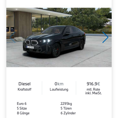
Diesel
0
km
916.9
€
Kraftstoff
Laufleistung
mtl. Rate
inkl. MwSt.
Euro 6
2295kg
5 Sitze
5 Türen
8 Gänge
6 Zylinder