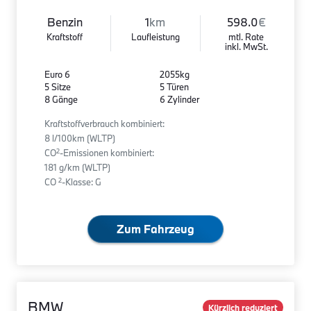
Benzin
1
km
598.0
€
Kraftstoff
Laufleistung
mtl. Rate
inkl. MwSt.
Euro 6
2055kg
5 Sitze
5 Türen
8 Gänge
6 Zylinder
Kraftstoffverbrauch kombiniert:
8 l/100km (WLTP)
2
CO
-Emissionen kombiniert:
181 g/km (WLTP)
2
CO
-Klasse: G
Zum Fahrzeug
BMW
Kürzlich reduziert