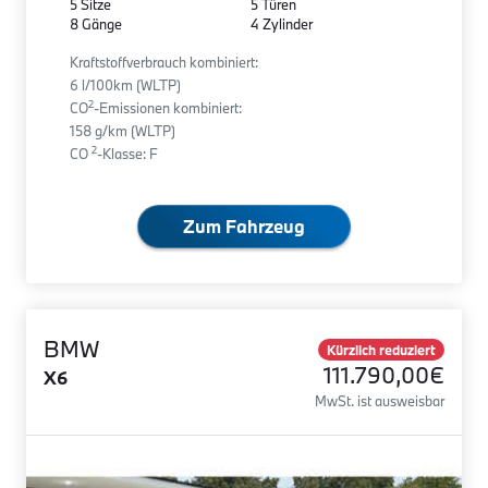
5 Sitze
5 Türen
8 Gänge
4 Zylinder
Kraftstoffverbrauch kombiniert:
6 l/100km (WLTP)
2
CO
-Emissionen kombiniert:
158 g/km (WLTP)
2
CO
-Klasse: F
Zum Fahrzeug
BMW
Kürzlich reduziert
111.790,00€
X6
MwSt. ist ausweisbar