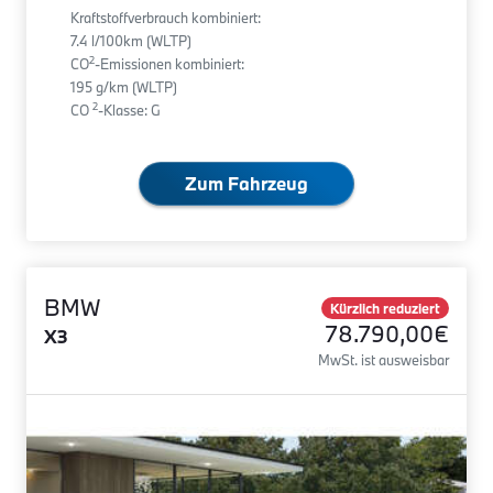
Kraftstoffverbrauch kombiniert:
7.4 l/100km (WLTP)
2
CO
-Emissionen kombiniert:
195 g/km (WLTP)
2
CO
-Klasse: G
Zum Fahrzeug
BMW
Kürzlich reduziert
78.790,00€
X3
MwSt. ist ausweisbar