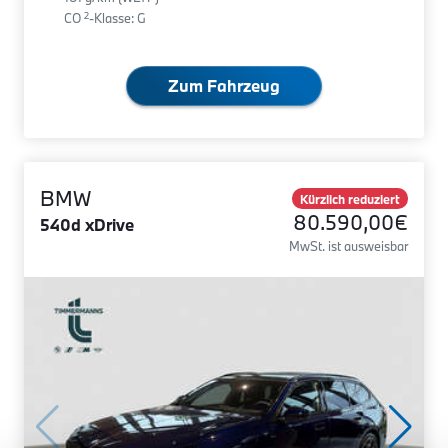
2
CO
-Klasse: G
Zum Fahrzeug
BMW
Kürzlich reduziert
80.590,00€
540d xDrive
MwSt. ist ausweisbar