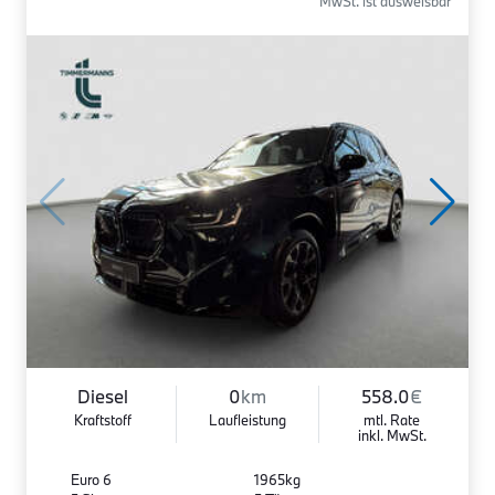
MwSt. ist ausweisbar
Diesel
0
km
558.0
€
Kraftstoff
Laufleistung
mtl. Rate
inkl. MwSt.
Euro 6
1965kg