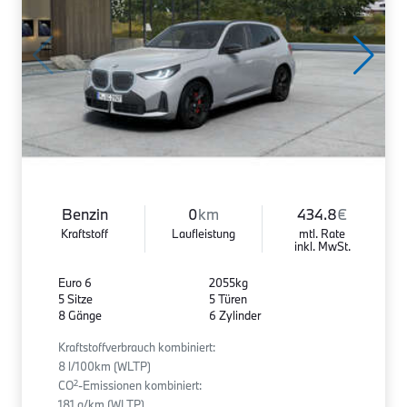
Benzin
0
km
434.8
€
Kraftstoff
Laufleistung
mtl. Rate
inkl. MwSt.
Euro 6
2055kg
5 Sitze
5 Türen
8 Gänge
6 Zylinder
Kraftstoffverbrauch kombiniert:
8 l/100km (WLTP)
2
CO
-Emissionen kombiniert:
181 g/km (WLTP)