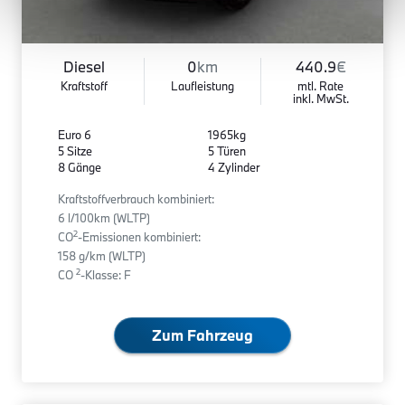
Diesel
0
km
440.9
€
Kraftstoff
Laufleistung
mtl. Rate
inkl. MwSt.
Euro 6
1965kg
5 Sitze
5 Türen
8 Gänge
4 Zylinder
Kraftstoffverbrauch kombiniert:
6 l/100km (WLTP)
2
CO
-Emissionen kombiniert:
158 g/km (WLTP)
2
CO
-Klasse: F
Zum Fahrzeug