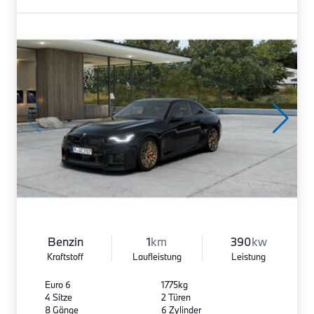
Benzin
1
km
390
kw
Kraftstoff
Laufleistung
Leistung
Euro 6
1775kg
4 Sitze
2 Türen
8 Gänge
6 Zylinder