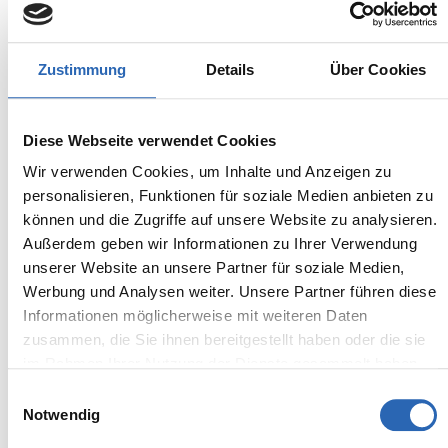
Zustimmung
Details
Über Cookies
Benzin
1
km
90
kw
Diese Webseite verwendet Cookies
Kraftstoff
Laufleistung
Leistung
Wir verwenden Cookies, um Inhalte und Anzeigen zu
personalisieren, Funktionen für soziale Medien anbieten zu
Euro 6
1495kg
können und die Zugriffe auf unsere Website zu analysieren.
5 Sitze
4 Türen
7 Gänge
3 Zylinder
Außerdem geben wir Informationen zu Ihrer Verwendung
unserer Website an unsere Partner für soziale Medien,
Kraftstoffverbrauch kombiniert:
Werbung und Analysen weiter. Unsere Partner führen diese
6 l/100km (WLTP)
2
CO
-Emissionen kombiniert:
Informationen möglicherweise mit weiteren Daten
135 g/km (WLTP)
zusammen, die Sie ihnen bereitgestellt haben oder die sie
2
CO
-Klasse: D
im Rahmen Ihrer Nutzung der Dienste gesammelt haben.
Einwilligungsauswahl
Notwendig
Zum Fahrzeug