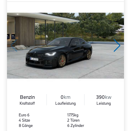
Benzin
0
km
390
kw
Kraftstoff
Laufleistung
Leistung
Euro 6
1775kg
4 Sitze
2 Türen
8 Gänge
6 Zylinder