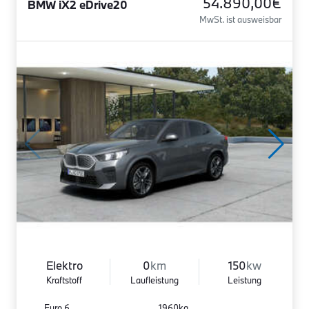
54.890,00€
BMW iX2 eDrive20
MwSt. ist ausweisbar
Elektro
0
km
150
kw
Kraftstoff
Laufleistung
Leistung
Euro 6
1960kg