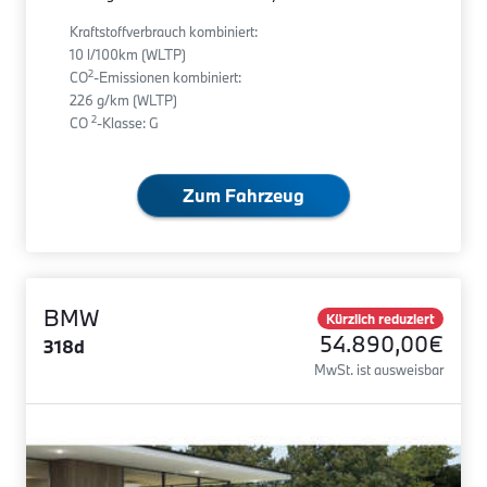
Kraftstoffverbrauch kombiniert:
10 l/100km (WLTP)
2
CO
-Emissionen kombiniert:
226 g/km (WLTP)
2
CO
-Klasse: G
Zum Fahrzeug
BMW
Kürzlich reduziert
54.890,00€
318d
MwSt. ist ausweisbar