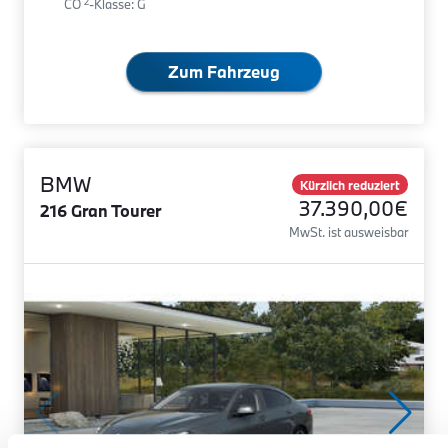
2
CO
-Klasse: G
Zum Fahrzeug
BMW
Kürzlich reduziert
37.390,00€
216 Gran Tourer
MwSt. ist ausweisbar