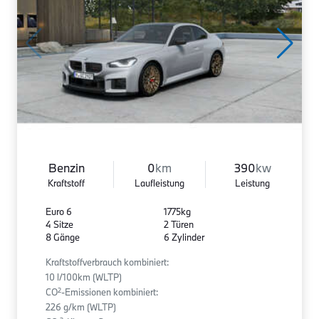
Benzin
0
km
390
kw
Kraftstoff
Laufleistung
Leistung
Euro 6
1775kg
4 Sitze
2 Türen
8 Gänge
6 Zylinder
Kraftstoffverbrauch kombiniert:
10 l/100km (WLTP)
2
CO
-Emissionen kombiniert:
226 g/km (WLTP)