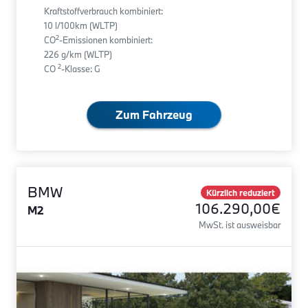
Kraftstoffverbrauch kombiniert:
10 l/100km (WLTP)
2
CO
-Emissionen kombiniert:
226 g/km (WLTP)
2
CO
-Klasse: G
Zum Fahrzeug
BMW
Kürzlich reduziert
106.290,00€
M2
MwSt. ist ausweisbar