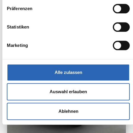
Präferenzen
BMW
Kürzlich reduziert
Statistiken
59.190,00€
iX2 eDrive20
MwSt. ist ausweisbar
Marketing
Alle zulassen
Auswahl erlauben
Ablehnen