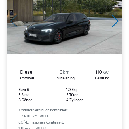
Diesel
0
km
110
kw
Kraftstoff
Laufleistung
Leistung
Euro 6
1735kg
5 Sitze
5 Türen
8 Gänge
4 Zylinder
Kraftstoffverbrauch kombiniert:
5.3 l/100km (WLTP)
2
CO
-Emissionen kombiniert:
138 g/km (WLTP)