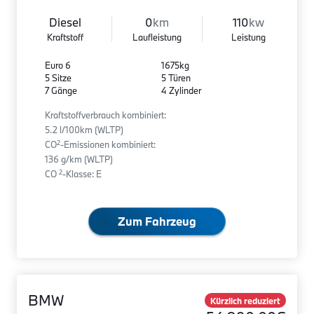
Diesel
0
km
110
kw
Kraftstoff
Laufleistung
Leistung
Euro 6
1675kg
5 Sitze
5 Türen
7 Gänge
4 Zylinder
Kraftstoffverbrauch kombiniert:
5.2 l/100km (WLTP)
2
CO
-Emissionen kombiniert:
136 g/km (WLTP)
2
CO
-Klasse: E
Zum Fahrzeug
BMW
Kürzlich reduziert