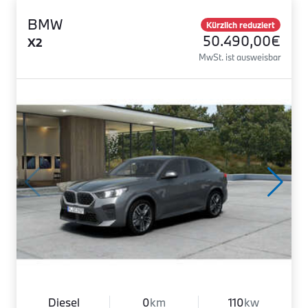
BMW
Kürzlich reduziert
50.490,00€
X2
MwSt. ist ausweisbar
Diesel
0
km
110
kw