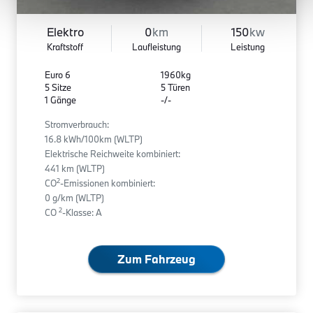
Elektro
0
km
150
kw
Kraftstoff
Laufleistung
Leistung
Euro 6
1960kg
5 Sitze
5 Türen
1 Gänge
-/-
Stromverbrauch:
16.8 kWh/100km (WLTP)
Elektrische Reichweite kombiniert:
441 km (WLTP)
2
CO
-Emissionen kombiniert:
0 g/km (WLTP)
2
CO
-Klasse: A
Zum Fahrzeug