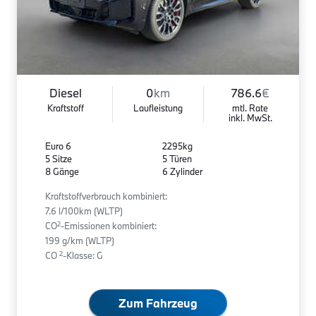
Diesel
0
km
786.6
€
Kraftstoff
Laufleistung
mtl. Rate
inkl. MwSt.
Euro 6
2295kg
5 Sitze
5 Türen
8 Gänge
6 Zylinder
Kraftstoffverbrauch kombiniert:
7.6 l/100km (WLTP)
2
CO
-Emissionen kombiniert:
199 g/km (WLTP)
2
CO
-Klasse: G
Zum Fahrzeug