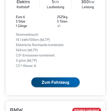
Elektro
1
km
300
kw
Kraftstoff
Laufleistung
Leistung
Euro 6
2525kg
5 Sitze
5 Türen
1 Gänge
-/-
Stromverbrauch:
19.1 kWh/100km (WLTP)
Elektrische Reichweite kombiniert:
568 km (WLTP)
2
CO
-Emissionen kombiniert:
0 g/km (WLTP)
2
CO
-Klasse: A
Zum Fahrzeug
BMW
Kürzlich reduziert