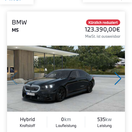
BMW
Kürzlich reduziert
123.390,00€
M5
MwSt. ist ausweisbar
Hybrid
0
km
535
kw
Kraftstoff
Laufleistung
Leistung