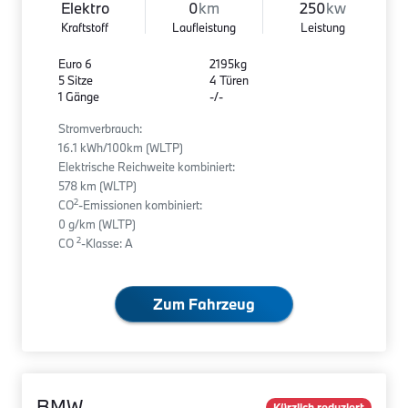
Elektro
0
km
250
kw
Kraftstoff
Laufleistung
Leistung
Euro 6
2195kg
5 Sitze
4 Türen
1 Gänge
-/-
Stromverbrauch:
16.1 kWh/100km (WLTP)
Elektrische Reichweite kombiniert:
578 km (WLTP)
2
CO
-Emissionen kombiniert:
0 g/km (WLTP)
2
CO
-Klasse: A
Zum Fahrzeug
BMW
Kürzlich reduziert