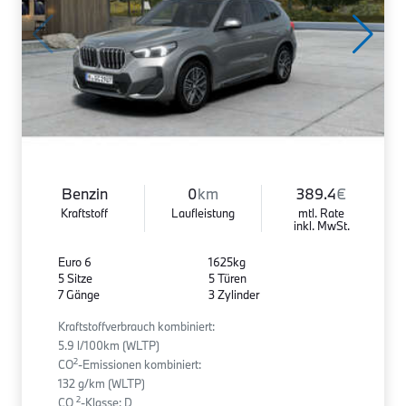
Benzin
0
km
389.4
€
Kraftstoff
Laufleistung
mtl. Rate
inkl. MwSt.
Euro 6
1625kg
5 Sitze
5 Türen
7 Gänge
3 Zylinder
Kraftstoffverbrauch kombiniert:
5.9 l/100km (WLTP)
2
CO
-Emissionen kombiniert:
132 g/km (WLTP)
2
CO
-Klasse: D