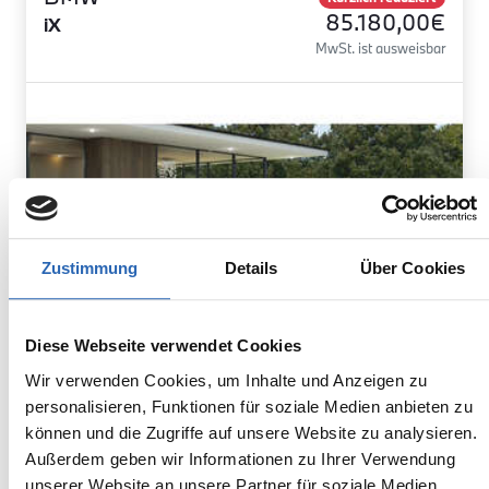
85.180,00€
iX
MwSt. ist ausweisbar
Zustimmung
Details
Über Cookies
Diese Webseite verwendet Cookies
Wir verwenden Cookies, um Inhalte und Anzeigen zu
personalisieren, Funktionen für soziale Medien anbieten zu
können und die Zugriffe auf unsere Website zu analysieren.
Elektro
1
km
300
kw
Außerdem geben wir Informationen zu Ihrer Verwendung
Kraftstoff
Laufleistung
Leistung
unserer Website an unsere Partner für soziale Medien,