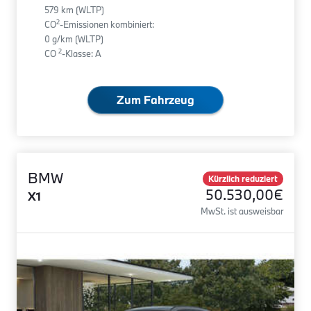
579 km (WLTP)
2
CO
-Emissionen kombiniert:
0 g/km (WLTP)
2
CO
-Klasse: A
Zum Fahrzeug
BMW
Kürzlich reduziert
50.530,00€
X1
MwSt. ist ausweisbar