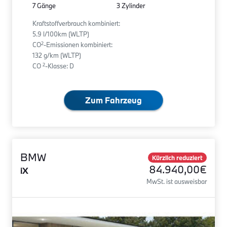
7 Gänge
3 Zylinder
Kraftstoffverbrauch kombiniert:
5.9 l/100km (WLTP)
2
CO
-Emissionen kombiniert:
132 g/km (WLTP)
2
CO
-Klasse: D
Zum Fahrzeug
BMW
Kürzlich reduziert
84.940,00€
iX
MwSt. ist ausweisbar