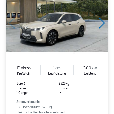
Elektro
1
km
300
kw
Kraftstoff
Laufleistung
Leistung
Euro 6
2525kg
5 Sitze
5 Türen
1 Gänge
-/-
Stromverbrauch:
18.6 kWh/100km (WLTP)
Elektrische Reichweite kombiniert: