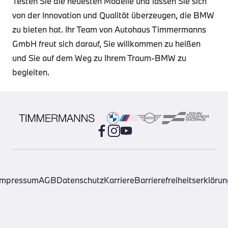
Testen Sie die neuesten Modelle und lassen Sie sich
von der Innovation und Qualität überzeugen, die BMW
zu bieten hat. Ihr Team von Autohaus Timmermanns
GmbH freut sich darauf, Sie willkommen zu heißen
und Sie auf dem Weg zu Ihrem Traum-BMW zu
begleiten.
Impressum
AGB
Datenschutz
Karriere
Barrierefreiheitserklärun