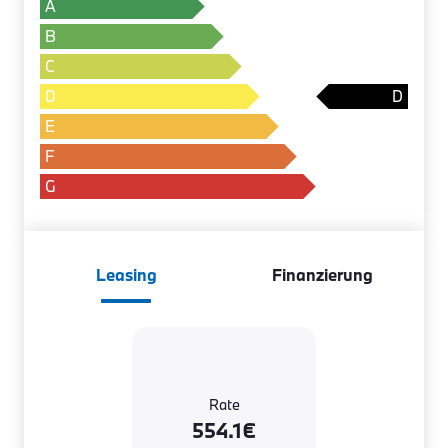
A
B
C
D
E
F
G
Leasing
Finanzierung
Rate
554.1€