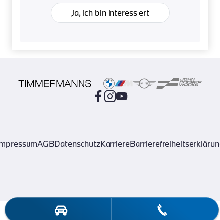
Ja, ich bin interessiert
Impressum
AGB
Datenschutz
Karriere
Barrierefreiheitserklärun