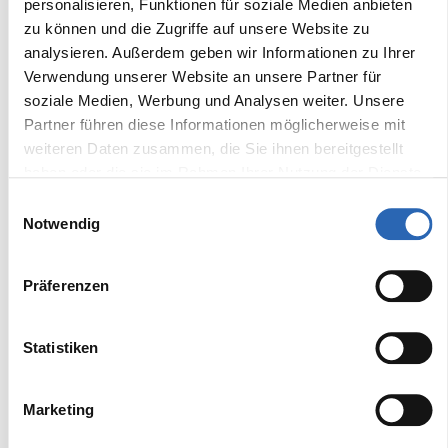
personalisieren, Funktionen für soziale Medien anbieten
1780 kg
Ja
zu können und die Zugriffe auf unsere Website zu
analysieren. Außerdem geben wir Informationen zu Ihrer
Verwendung unserer Website an unsere Partner für
Frontantrieb
Sitze
soziale Medien, Werbung und Analysen weiter. Unsere
Nein
5
Partner führen diese Informationen möglicherweise mit
weiteren Daten zusammen, die Sie ihnen bereitgestellt
haben oder die sie im Rahmen Ihrer Nutzung der Dienste
Ausstattung
gesammelt haben.
Einwilligungsauswahl
Notwendig
Komfort
Fensterheber
Multifunktionslenkrad
Präferenzen
Tempomat
Lichtsensor
Statistiken
Elektrische
Fernlichtassistent
Sitzeinstellung
Sitzheizung vorne
Head-Up Display
Marketing
Schaltwippen