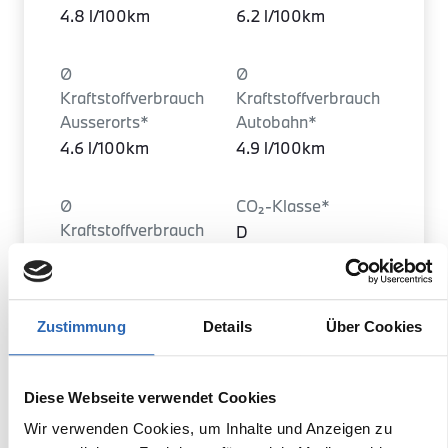
4.8 l/100km
6.2 l/100km
Ø
Ø
Kraftstoffverbrauch
Kraftstoffverbrauch
Ausserorts*
Autobahn*
4.6 l/100km
4.9 l/100km
Ø
CO₂-Klasse*
Kraftstoffverbrauch
D
Landstraße*
4.3 l/100km
Zustimmung
Details
Über Cookies
Ø CO₂ Emissionen
Türen
kombiniert*
5
135 g/km (WLTP)
Diese Webseite verwendet Cookies
Wir verwenden Cookies, um Inhalte und Anzeigen zu
Leergewicht
Heckantrieb