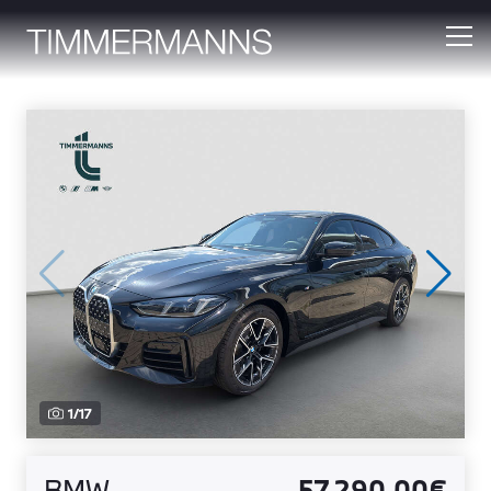
1
/
17
BMW
57.290,00€