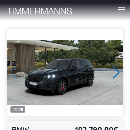
1
/
5
BMW
102.790,00€