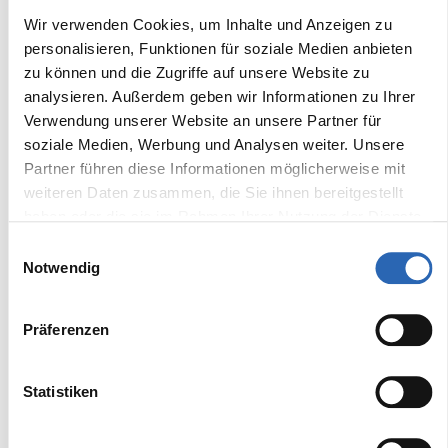
2315 kg
Nein
Wir verwenden Cookies, um Inhalte und Anzeigen zu
personalisieren, Funktionen für soziale Medien anbieten
zu können und die Zugriffe auf unsere Website zu
Frontantrieb
Sitze
analysieren. Außerdem geben wir Informationen zu Ihrer
Nein
5
Verwendung unserer Website an unsere Partner für
soziale Medien, Werbung und Analysen weiter. Unsere
Partner führen diese Informationen möglicherweise mit
Ausstattung
weiteren Daten zusammen, die Sie ihnen bereitgestellt
haben oder die sie im Rahmen Ihrer Nutzung der Dienste
Komfort
gesammelt haben.
Einwilligungsauswahl
Notwendig
Standheizung
Kurvenlicht
Fensterheber
Adaptives Kurvenlicht
Präferenzen
Tempomat
Fernlichtassistent
Elektrische
Sitzheizung vorne
Statistiken
Sitzeinstellung
Sitzheizung hinten
Head-Up Display
Beheizbares Lenkrad