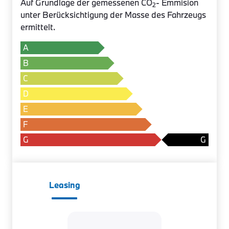
Auf Grundlage der gemessenen CO
- Emmision
2
unter Berücksichtigung der Masse des Fahrzeugs
ermittelt.
A
B
C
D
E
F
G
Leasing