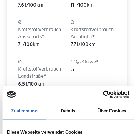
7.6 l/100km
11 l/100km
Ø
Ø
Kraftstoffverbrauch
Kraftstoffverbrauch
Ausserorts*
Autobahn*
7 l/100km
7.7 l/100km
Ø
CO₂-Klasse*
Kraftstoffverbrauch
G
Landstraße*
6.5 l/100km
Ø CO₂ Emissionen
Türen
kombiniert*
5
Zustimmung
Details
Über Cookies
200 g/km (WLTP)
Diese Webseite verwendet Cookies
Leergewicht
Heckantrieb