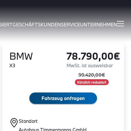
SIERT
GESCHÄFTSKUNDEN
SERVICE
UNTERNEHMEN
BMW
78.790,00€
X3
MwSt. ist ausweisbar
99.420,00€
Kürzlich reduziert
Fahrzeug anfragen
Standort
Autohaus Timmermanns GmbH