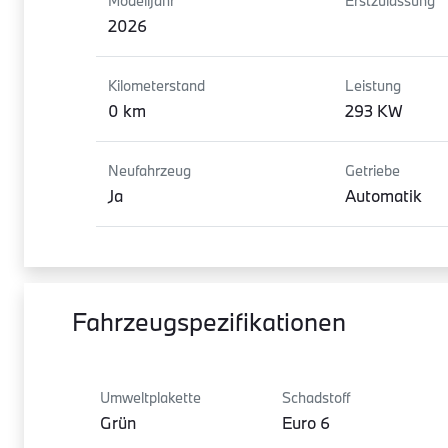
Modelljahr
Erstzulassung
2026
Kilometerstand
Leistung
0 km
293 KW
Neufahrzeug
Getriebe
Ja
Automatik
Fahrzeugspezifikationen
Umweltplakette
Schadstoff
Grün
Euro 6