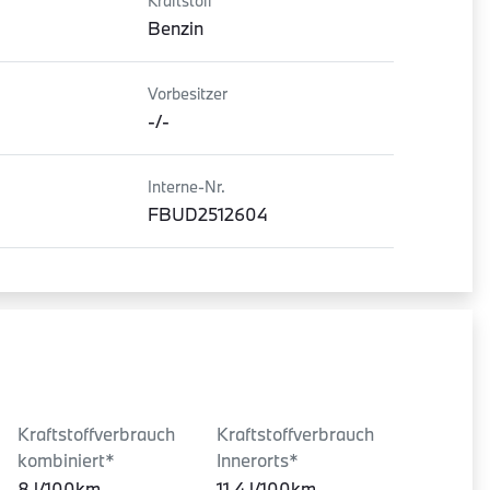
Kraftstoff
Benzin
Vorbesitzer
-/-
Interne-Nr.
FBUD2512604
Kraftstoffverbrauch
Kraftstoffverbrauch
kombiniert*
Innerorts*
8 l/100km
11.4 l/100km