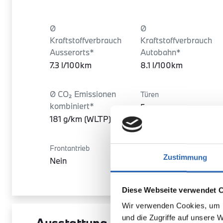
Ø
Ø
Kraftstoffverbrauch
Kraftstoffverbrauch
Ausserorts*
Autobahn*
7.3 l/100km
8.1 l/100km
Ø CO₂ Emissionen
Türen
kombiniert*
5
181 g/km (WLTP)
Frontantrieb
Sitze
Zustimmung
Nein
5
Diese Webseite verwendet 
Wir verwenden Cookies, um I
und die Zugriffe auf unsere 
Ausstattung