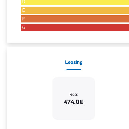
D
E
F
G
Leasing
Rate
474.0€