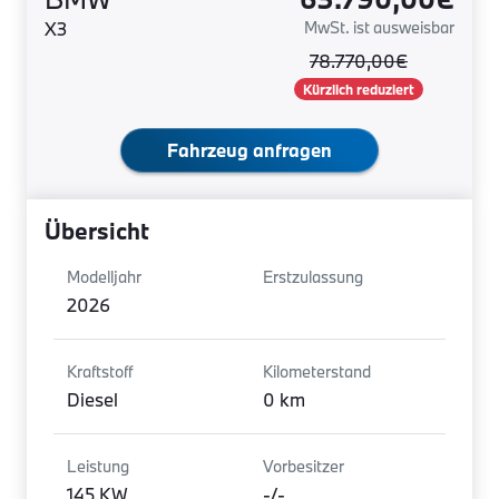
X3
MwSt. ist ausweisbar
78.770,00€
Kürzlich reduziert
Fahrzeug anfragen
Übersicht
Modelljahr
Erstzulassung
2026
Kraftstoff
Kilometerstand
Diesel
0 km
Leistung
Vorbesitzer
145 KW
-/-