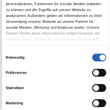
personalisieren, Funktionen für soziale Medien anbieten
1965 kg
Nein
zu können und die Zugriffe auf unsere Website zu
analysieren. Außerdem geben wir Informationen zu Ihrer
Frontantrieb
Sitze
Verwendung unserer Website an unsere Partner für
Nein
5
soziale Medien, Werbung und Analysen weiter. Unsere
Partner führen diese Informationen möglicherweise mit
weiteren Daten zusammen, die Sie ihnen bereitgestellt
haben oder die sie im Rahmen Ihrer Nutzung der Dienste
Ausstattung
gesammelt haben.
Einwilligungsauswahl
Notwendig
Komfort
Fensterheber
Lichtsensor
Präferenzen
Tempomat
Kurvenlicht
Elektrische
Fernlichtassistent
Statistiken
Sitzeinstellung
Sitzheizung vorne
Head-Up Display
Schaltwippen
Marketing
Multifunktionslenkrad