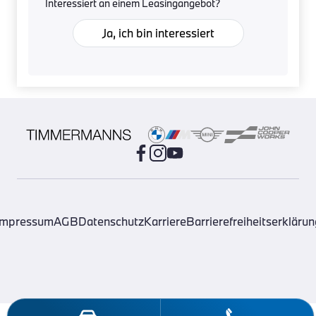
Interessiert an einem Leasingangebot?
Ja, ich bin interessiert
Impressum
AGB
Datenschutz
Karriere
Barrierefreiheitserklärun