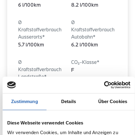
6 l/100km
8.2 l/100km
Ø
Ø
Kraftstoffverbrauch
Kraftstoffverbrauch
Ausserorts*
Autobahn*
5.7 l/100km
6.2 l/100km
Ø
CO₂-Klasse*
Kraftstoffverbrauch
F
Landstraße*
5.1 l/100km
Ø CO₂ Emissionen
Zustimmung
Details
Über Cookies
Türen
kombiniert*
5
158 g/km (WLTP)
Diese Webseite verwendet Cookies
Wir verwenden Cookies, um Inhalte und Anzeigen zu
Leergewicht
Heckantrieb