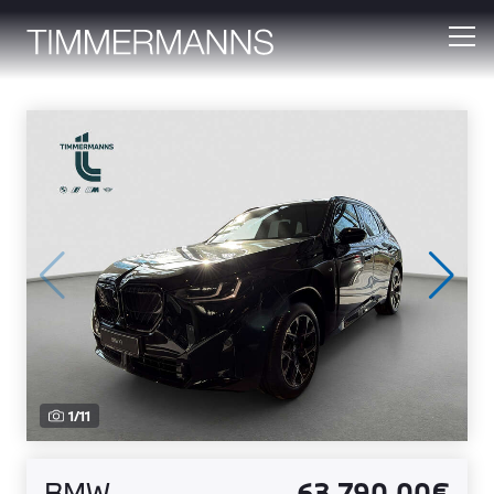
1
/
11
BMW
63.790,00€