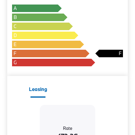
A
B
C
D
E
F
G
Leasing
Rate