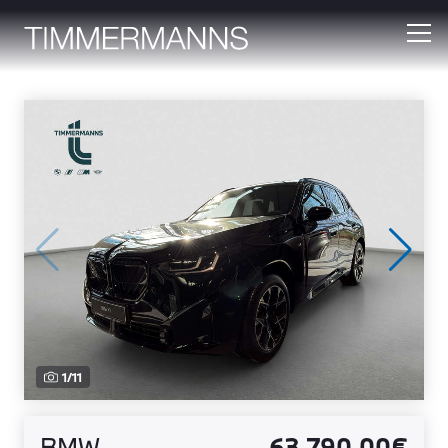
1
/
11
BMW
63.790,00€