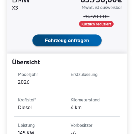
X3
MwSt. ist ausweisbar
78.770,00€
Kürzlich reduziert
Fahrzeug anfragen
Übersicht
Modelljahr
Erstzulassung
2026
Kraftstoff
Kilometerstand
Diesel
4 km
Leistung
Vorbesitzer
145 KW
-/-