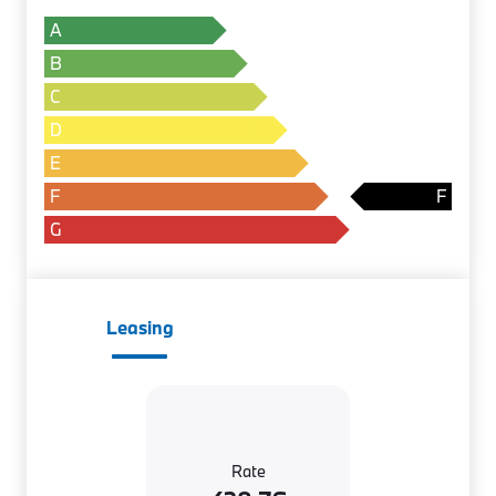
A
B
C
D
E
F
G
Leasing
Rate