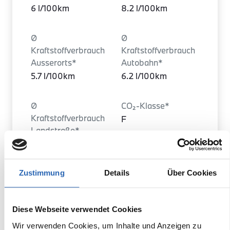
6 l/100km
8.2 l/100km
Ø
Ø
Kraftstoffverbrauch
Kraftstoffverbrauch
Ausserorts*
Autobahn*
5.7 l/100km
6.2 l/100km
Ø
CO₂-Klasse*
Kraftstoffverbrauch
F
Landstraße*
5.1 l/100km
Ø CO₂ Emissionen
Zustimmung
Details
Über Cookies
Türen
kombiniert*
5
158 g/km (WLTP)
Diese Webseite verwendet Cookies
Wir verwenden Cookies, um Inhalte und Anzeigen zu
Leergewicht
Heckantrieb