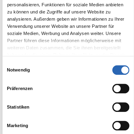
personalisieren, Funktionen für soziale Medien anbieten
1965 kg
Nein
zu können und die Zugriffe auf unsere Website zu
analysieren. Außerdem geben wir Informationen zu Ihrer
Frontantrieb
Sitze
Verwendung unserer Website an unsere Partner für
Nein
5
soziale Medien, Werbung und Analysen weiter. Unsere
Partner führen diese Informationen möglicherweise mit
weiteren Daten zusammen, die Sie ihnen bereitgestellt
haben oder die sie im Rahmen Ihrer Nutzung der Dienste
Ausstattung
gesammelt haben.
Einwilligungsauswahl
Notwendig
Komfort
Fensterheber
Lichtsensor
Präferenzen
Tempomat
Kurvenlicht
Elektrische
Fernlichtassistent
Statistiken
Sitzeinstellung
Sitzheizung vorne
Head-Up Display
Schaltwippen
Marketing
Multifunktionslenkrad