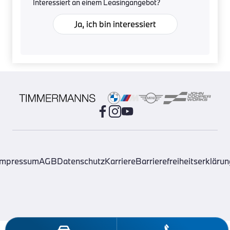
Interessiert an einem Leasingangebot?
Ja, ich bin interessiert
Impressum
AGB
Datenschutz
Karriere
Barrierefreiheitserklärun