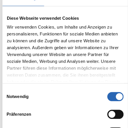
Frontantrieb
Sitze
Diese Webseite verwendet Cookies
Nein
5
Wir verwenden Cookies, um Inhalte und Anzeigen zu
personalisieren, Funktionen für soziale Medien anbieten
zu können und die Zugriffe auf unsere Website zu
Ausstattung
analysieren. Außerdem geben wir Informationen zu Ihrer
Verwendung unserer Website an unsere Partner für
Komfort
soziale Medien, Werbung und Analysen weiter. Unsere
Partner führen diese Informationen möglicherweise mit
Standheizung
Lichtsensor
weiteren Daten zusammen, die Sie ihnen bereitgestellt
Fensterheber
Kurvenlicht
haben oder die sie im Rahmen Ihrer Nutzung der Dienste
gesammelt haben.
Einwilligungsauswahl
Tempomat
Adaptives Kurvenlicht
Notwendig
Elektrische
Fernlichtassistent
Sitzeinstellung
Sitzheizung vorne
Präferenzen
Head-Up Display
Beheizbares Lenkrad
Multifunktionslenkrad