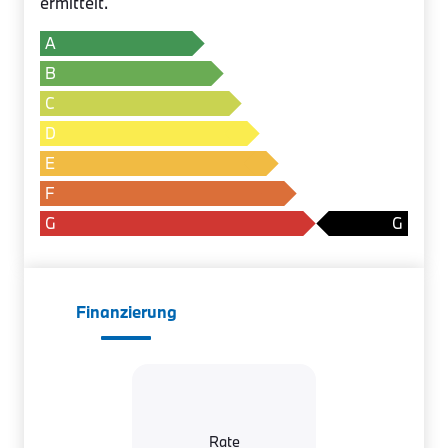
ermittelt.
A
B
C
D
E
F
G
Finanzierung
Rate