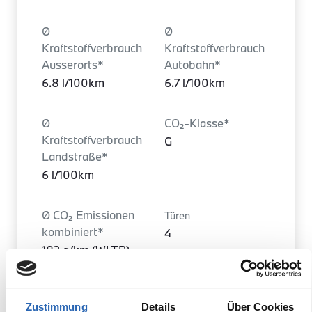
Ø
Ø
Kraftstoffverbrauch
Kraftstoffverbrauch
Ausserorts*
Autobahn*
6.8 l/100km
6.7 l/100km
Ø
CO₂-Klasse*
Kraftstoffverbrauch
G
Landstraße*
6 l/100km
Ø CO₂ Emissionen
Türen
kombiniert*
4
182 g/km (WLTP)
Leergewicht
Heckantrieb
Zustimmung
Details
Über Cookies
2070 kg
Nein