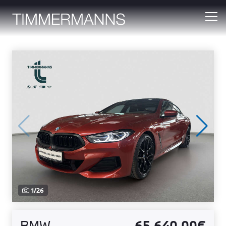
1
/
26
BMW
65.640,00€