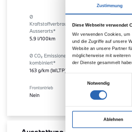
Zustimmung
Ø
Ø
Kraftstoffverbrauch
Kraftstoffverbrauch
Diese Webseite verwendet 
Ausserorts*
Autobahn*
Wir verwenden Cookies, um I
5.9 l/100km
5.9 l/100km
und die Zugriffe auf unsere 
Website an unsere Partner fü
Ø CO₂ Emissionen
möglicherweise mit weiteren
Türen
kombiniert*
der Dienste gesammelt habe
5
163 g/km (WLTP)
Einwilligungsauswahl
Notwendig
Frontantrieb
Sitze
Nein
5
Ablehnen
Ausstattung