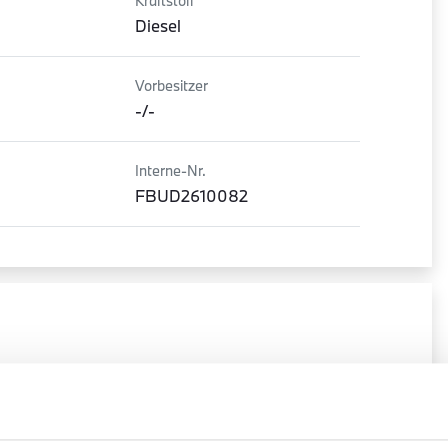
Kraftstoff
Diesel
Vorbesitzer
-/-
Interne-Nr.
FBUD2610082
Kraftstoffverbrauch
Kraftstoffverbrauch
kombiniert*
Innerorts*
6.2 l/100km
10.1 l/100km