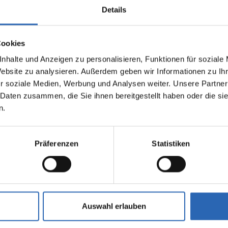
Details
Ø
CO₂-Klasse*
Kraftstoffverbrauch
F
Cookies
Landstraße*
nhalte und Anzeigen zu personalisieren, Funktionen für soziale
5.2 l/100km
Website zu analysieren. Außerdem geben wir Informationen zu I
r soziale Medien, Werbung und Analysen weiter. Unsere Partner
 Daten zusammen, die Sie ihnen bereitgestellt haben oder die s
Leergewicht
Heckantrieb
n.
2050 kg
Nein
Präferenzen
Statistiken
Auswahl erlauben