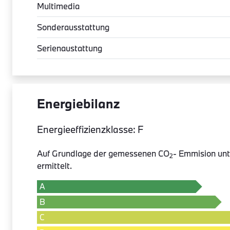
Multimedia
Sonderausstattung
Serienaustattung
Energiebilanz
Energieeffizienzklasse: F
Auf Grundlage der gemessenen CO
- Emmision unt
2
ermittelt.
A
B
C