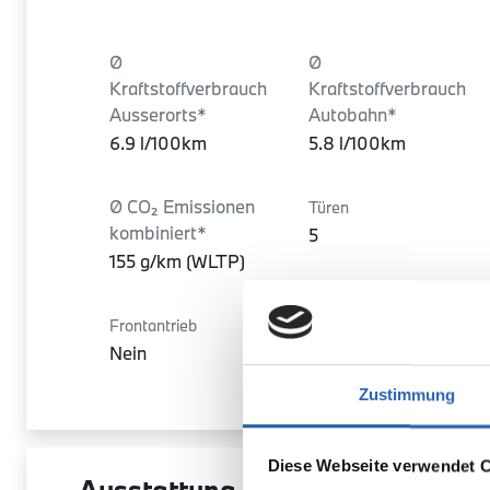
Ø
Ø
Kraftstoffverbrauch
Kraftstoffverbrauch
Ausserorts*
Autobahn*
6.9 l/100km
5.8 l/100km
Ø CO₂ Emissionen
Türen
kombiniert*
5
155 g/km (WLTP)
Frontantrieb
Sitze
Nein
5
Zustimmung
Diese Webseite verwendet 
Ausstattung