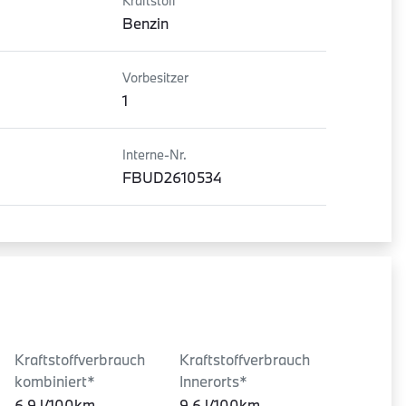
Kraftstoff
Benzin
Vorbesitzer
1
Interne-Nr.
FBUD2610534
Kraftstoffverbrauch
Kraftstoffverbrauch
kombiniert*
Innerorts*
6.9 l/100km
9.6 l/100km