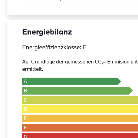
Energiebilanz
Energieeffizienzklasse: E
Auf Grundlage der gemessenen CO
- Emmision unt
2
ermittelt.
A
B
C
D
E
F
G