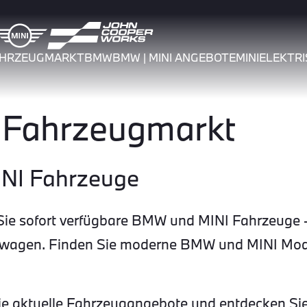
AHRZEUGMARKT
BMW
BMW | MINI ANGEBOTE
MINI
ELEKTRI
Fahrzeugmarkt
INI Fahrzeuge
e sofort verfügbare BMW und MINI Fahrzeuge –
twagen. Finden Sie moderne BMW und MINI Model
 Sie aktuelle Fahrzeugangebote und entdecken Sie