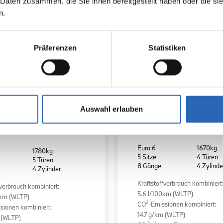
 Daten zusammen, die Sie ihnen bereitgestellt haben oder die s
n.
Präferenzen
Statistiken
Diesel
0
km
Auswahl erlauben
0
km
514.0
€
Kraftstoff
Laufleistung
Laufleistung
mtl. Rate
inkl. MwSt.
Euro 6
1670kg
1780kg
5 Sitze
4 Türen
5 Türen
8 Gänge
4 Zylinde
4 Zylinder
Kraftstoffverbrauch kombiniert
fverbrauch kombiniert:
5.6 l/100km (WLTP)
0km (WLTP)
2
CO
-Emissionen kombiniert:
sionen kombiniert:
147 g/km (WLTP)
 (WLTP)