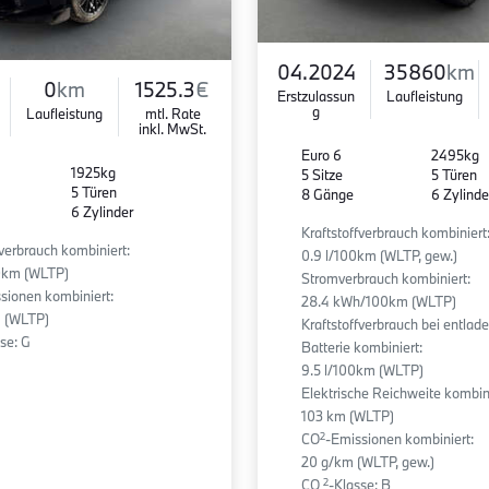
04.2024
35860
km
0
km
1525.3
€
Erstzulassun
Laufleistung
g
Laufleistung
mtl. Rate
inkl. MwSt.
Euro 6
2495kg
1925kg
5 Sitze
5 Türen
5 Türen
8 Gänge
6 Zylinde
6 Zylinder
Kraftstoffverbrauch kombiniert
fverbrauch kombiniert:
0.9 l/100km (WLTP, gew.)
00km (WLTP)
Stromverbrauch kombiniert:
sionen kombiniert:
28.4 kWh/100km (WLTP)
 (WLTP)
Kraftstoffverbrauch bei entlad
se: G
Batterie kombiniert:
9.5 l/100km (WLTP)
Elektrische Reichweite kombini
103 km (WLTP)
2
CO
-Emissionen kombiniert:
20 g/km (WLTP, gew.)
2
CO
-Klasse: B