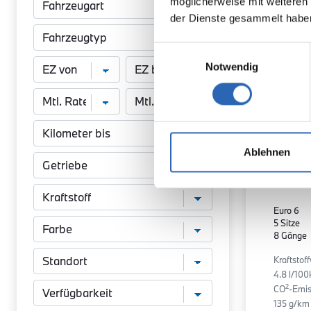
möglicherweise mit weiteren
der Dienste gesammelt habe
Einwilligungsauswahl
Notwendig
Ablehnen
Diesel
Kraftstoff
Euro 6
5 Sitze
8 Gänge
Kraftstof
4.8 l/10
2
CO
-Emis
135 g/km