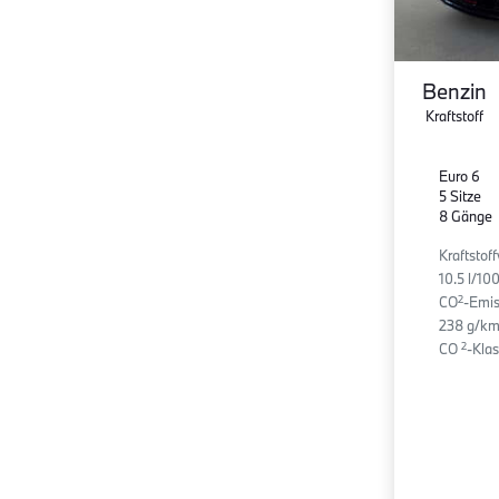
Benzin
Kraftstoff
Euro 6
5 Sitze
8 Gänge
Kraftstof
10.5 l/1
2
CO
-Emis
238 g/km
2
CO
-Klas