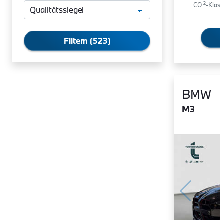
2
CO
-Klas
Filtern (523)
BMW
M3