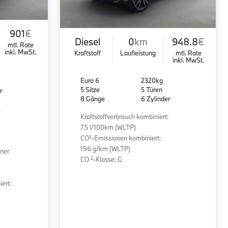
901
€
Diesel
0
km
948.8
€
mtl. Rate
inkl. MwSt.
Kraftstoff
Laufleistung
mtl. Rate
inkl. MwSt.
Euro 6
2320kg
5 Sitze
5 Türen
r
8 Gänge
6 Zylinder
:
Kraftstoffverbrauch kombiniert:
7.5 l/100km (WLTP)
2
CO
-Emissionen kombiniert:
196 g/km (WLTP)
ener
2
CO
-Klasse: G
ert: