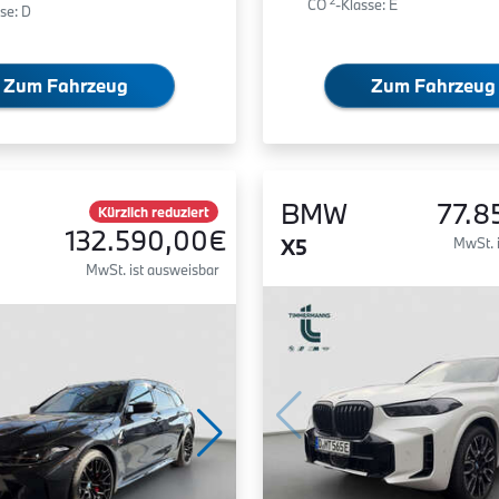
2
CO
-Klasse: E
se: D
Zum Fahrzeug
Zum Fahrzeug
BMW
77.8
Kürzlich reduziert
132.590,00€
X5
MwSt. 
MwSt. ist ausweisbar