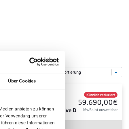
Über Cookies
BMW
ich reduziert
Kürzlich reduziert
90,00€
59.690,00€
420 Gran
 Medien anbieten zu können
Coupé xDrive D
ist ausweisbar
MwSt. ist ausweisbar
hrer Verwendung unserer
 führen diese Informationen