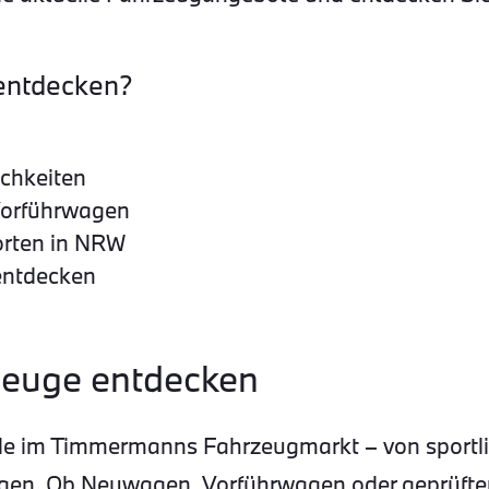
entdecken?
ichkeiten
Vorführwagen
orten in NRW
entdecken
euge entdecken
e im Timmermanns Fahrzeugmarkt – von sportlic
zeugen. Ob Neuwagen, Vorführwagen oder geprüf