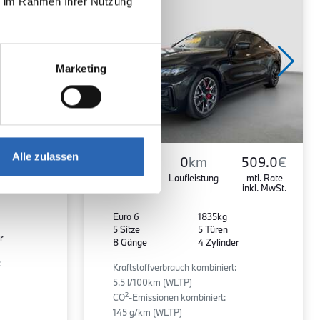
ie im Rahmen Ihrer Nutzung
Marketing
455.1
€
Alle zulassen
Diesel
0
km
509.0
€
mtl. Rate
Kraftstoff
Laufleistung
mtl. Rate
inkl. MwSt.
inkl. MwSt.
Euro 6
1835kg
5 Sitze
5 Türen
r
8 Gänge
4 Zylinder
:
Kraftstoffverbrauch kombiniert:
5.5 l/100km (WLTP)
2
CO
-Emissionen kombiniert:
145 g/km (WLTP)