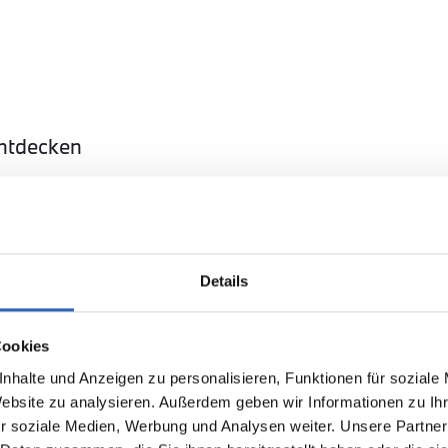
entdecken
Details
BMW
Kürzlich reduziert
Kürzl
Cookies
57.290,00€
54.7
n
320d
nhalte und Anzeigen zu personalisieren, Funktionen für soziale
MwSt. ist ausweisbar
MwSt. 
Website zu analysieren. Außerdem geben wir Informationen zu I
r soziale Medien, Werbung und Analysen weiter. Unsere Partner