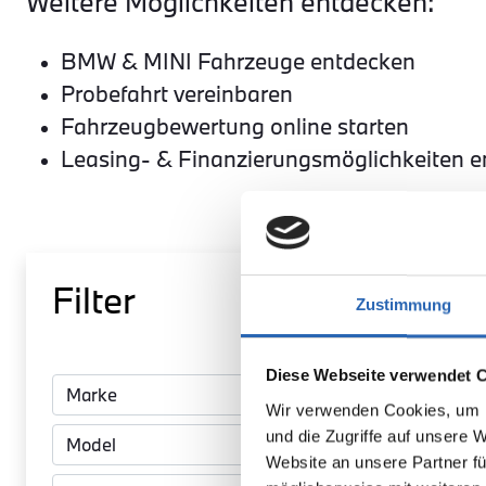
Weitere Möglichkeiten entdecken:
BMW & MINI Fahrzeuge entdecken
Probefahrt vereinbaren
Fahrzeugbewertung online starten
Leasing- & Finanzierungsmöglichkeiten 
Filter
Zustimmung
BMW
Diese Webseite verwendet 
420 Gra
Wir verwenden Cookies, um I
Coupé D
und die Zugriffe auf unsere 
Website an unsere Partner fü