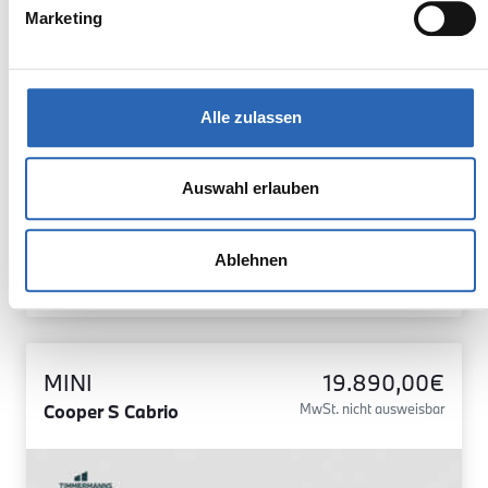
Marketing
Euro 6
1640kg
5 Sitze
5 Türen
7 Gänge
4 Zylinder
Kraftstoffverbrauch kombiniert:
Alle zulassen
-/- l/100km (WLTP)
2
CO
-Emissionen kombiniert:
-/- (WLTP)
2
CO
-Klasse: A
Auswahl erlauben
Zum Fahrzeug
Ablehnen
MINI
19.890,00€
Cooper S Cabrio
MwSt. nicht ausweisbar