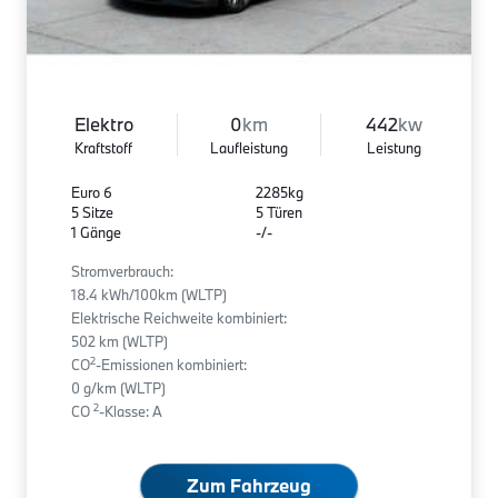
Elektro
0
km
442
kw
Kraftstoff
Laufleistung
Leistung
Euro 6
2285kg
5 Sitze
5 Türen
1 Gänge
-/-
Stromverbrauch:
18.4 kWh/100km (WLTP)
Elektrische Reichweite kombiniert:
502 km (WLTP)
2
CO
-Emissionen kombiniert:
0 g/km (WLTP)
2
CO
-Klasse: A
Zum Fahrzeug