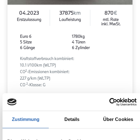
04.2023
37875
km
870
€
Erstzulassung
Laufleistung
mtl. Rate
inkl. MwSt.
Euro 6
1780kg
5 Sitze
4 Türen
6 Gänge
6 Zylinder
Kraftstoffverbrauch kombiniert:
10.1 l/100km (WLTP)
2
CO
-Emissionen kombiniert:
227 g/km (WLTP)
2
CO
-Klasse: G
Zum Fahrzeug
Zustimmung
Details
Über Cookies