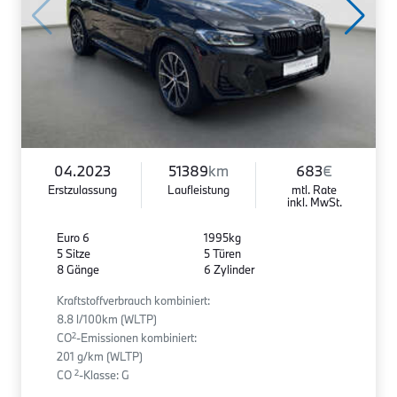
04.2023
51389
km
683
€
Erstzulassung
Laufleistung
mtl. Rate
inkl. MwSt.
Euro 6
1995kg
5 Sitze
5 Türen
8 Gänge
6 Zylinder
Kraftstoffverbrauch kombiniert:
8.8 l/100km (WLTP)
2
CO
-Emissionen kombiniert:
201 g/km (WLTP)
2
CO
-Klasse: G