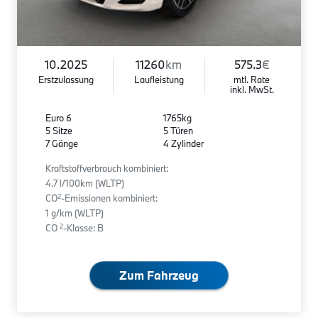
10.2025
11260
km
575.3
€
Erstzulassung
Laufleistung
mtl. Rate
inkl. MwSt.
Euro 6
1765kg
5 Sitze
5 Türen
7 Gänge
4 Zylinder
Kraftstoffverbrauch kombiniert:
4.7 l/100km (WLTP)
2
CO
-Emissionen kombiniert:
1 g/km (WLTP)
2
CO
-Klasse: B
Zum Fahrzeug