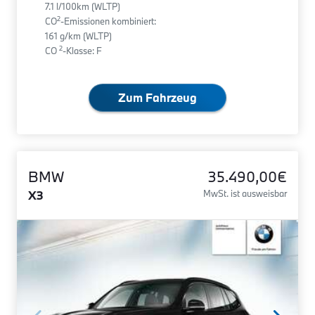
7.1 l/100km (WLTP)
2
CO
-Emissionen kombiniert:
161 g/km (WLTP)
2
CO
-Klasse: F
Zum Fahrzeug
BMW
35.490,00€
X3
MwSt. ist ausweisbar