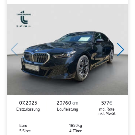
07.2025
20760
km
577
€
Erstzulassung
Laufleistung
mtl. Rate
inkl. MwSt.
Euro
1850kg
5 Sitze
4 Türen