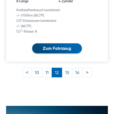
8 Gänge
4 Zylinder
Kraftstoffverbrauch kombiniert:
-/- l/100km (WLTP)
2
CO
-Emissionen kombiniert:
-/- (WLTP)
2
CO
-Klasse: A
Zum Fahrzeug
<
10
11
12
13
14
>