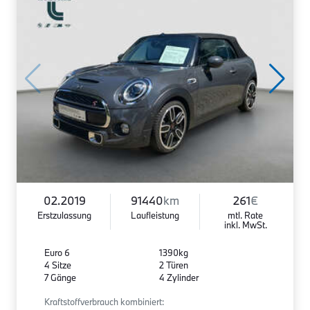
02.2019
91440
km
261
€
Erstzulassung
Laufleistung
mtl. Rate
inkl. MwSt.
Euro 6
1390kg
4 Sitze
2 Türen
7 Gänge
4 Zylinder
Kraftstoffverbrauch kombiniert: