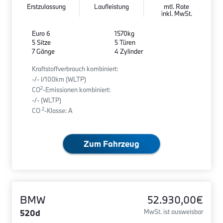
Erstzulassung
Laufleistung
mtl. Rate
inkl. MwSt.
Euro 6
1570kg
5 Sitze
5 Türen
7 Gänge
4 Zylinder
Kraftstoffverbrauch kombiniert:
-/- l/100km (WLTP)
2
CO
-Emissionen kombiniert:
-/- (WLTP)
2
CO
-Klasse: A
Zum Fahrzeug
BMW
52.930,00€
520d
MwSt. ist ausweisbar