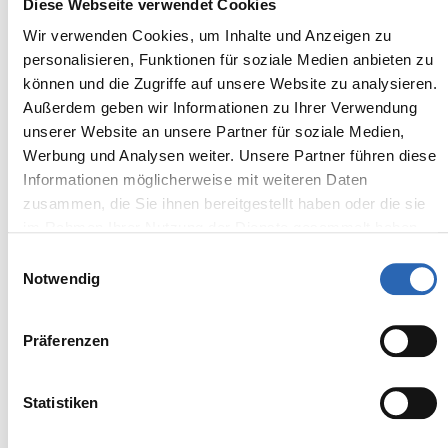
BMW
29.990,00€
Diese Webseite verwendet Cookies
220 Active Tourer
MwSt. ist ausweisbar
Wir verwenden Cookies, um Inhalte und Anzeigen zu
personalisieren, Funktionen für soziale Medien anbieten zu
können und die Zugriffe auf unsere Website zu analysieren.
Außerdem geben wir Informationen zu Ihrer Verwendung
unserer Website an unsere Partner für soziale Medien,
Werbung und Analysen weiter. Unsere Partner führen diese
Informationen möglicherweise mit weiteren Daten
zusammen, die Sie ihnen bereitgestellt haben oder die sie
im Rahmen Ihrer Nutzung der Dienste gesammelt haben.
Einwilligungsauswahl
Notwendig
Präferenzen
07.2025
14060
km
412.7
€
Statistiken
Erstzulassung
Laufleistung
mtl. Rate
inkl. MwSt.