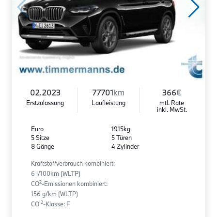
02.2023
77701
km
366
€
Erstzulassung
Laufleistung
mtl. Rate
inkl. MwSt.
Euro
1915kg
5 Sitze
5 Türen
8 Gänge
4 Zylinder
Kraftstoffverbrauch kombiniert:
6 l/100km (WLTP)
2
CO
-Emissionen kombiniert:
156 g/km (WLTP)
2
CO
-Klasse: F