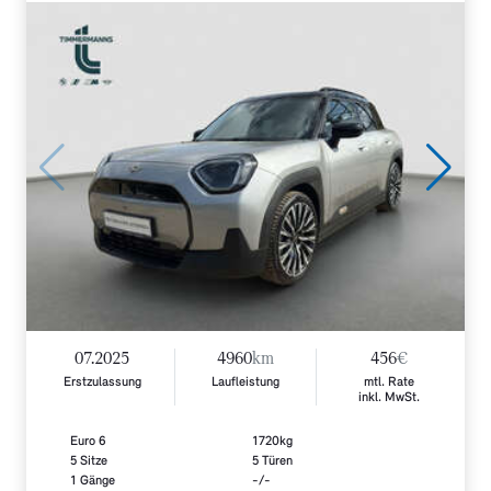
07.2025
4960
km
456
€
Erstzulassung
Laufleistung
mtl. Rate
inkl. MwSt.
Euro 6
1720kg
5 Sitze
5 Türen
1 Gänge
-/-