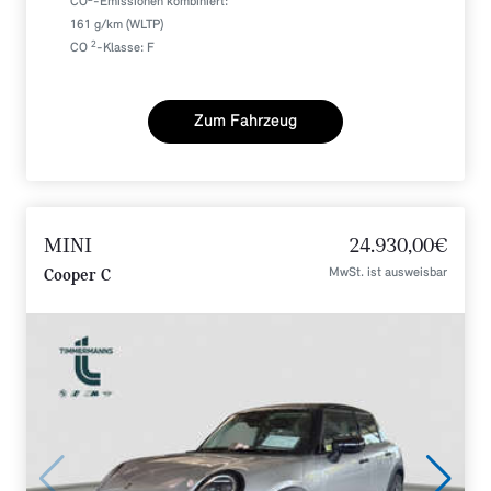
CO
-Emissionen kombiniert:
161 g/km (WLTP)
2
CO
-Klasse: F
Zum Fahrzeug
MINI
24.930,00€
MwSt. ist ausweisbar
Cooper C