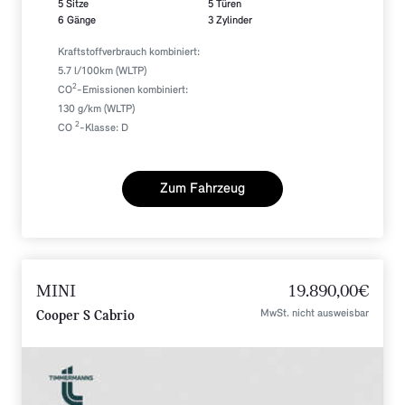
5 Sitze
5 Türen
6 Gänge
3 Zylinder
Kraftstoffverbrauch kombiniert:
5.7 l/100km (WLTP)
2
CO
-Emissionen kombiniert:
130 g/km (WLTP)
2
CO
-Klasse: D
Zum Fahrzeug
MINI
19.890,00€
MwSt. nicht ausweisbar
Cooper S Cabrio