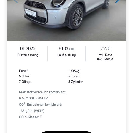
01.2025
8133
km
257
€
Erstzulassung
Laufleistung
mtl. Rate
inkl. MwSt.
Euro 6
1395kg
5 Sitze
5 Türen
7 Gänge
3 Zylinder
Kraftstoffverbrauch kombiniert:
6.5 l/100km (WLTP)
2
CO
-Emissionen kombiniert:
136 g/km (WLTP)
2
CO
-Klasse: E