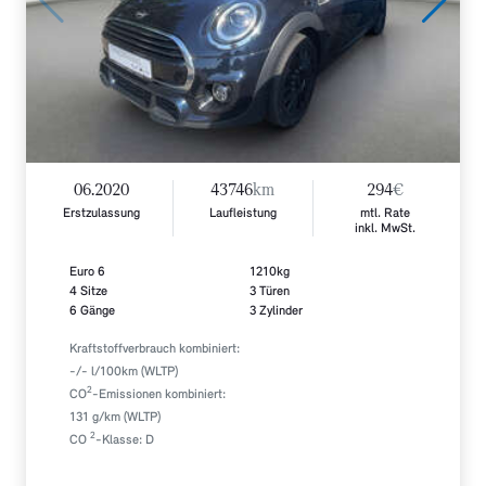
06.2020
43746
km
294
€
Erstzulassung
Laufleistung
mtl. Rate
inkl. MwSt.
Euro 6
1210kg
4 Sitze
3 Türen
6 Gänge
3 Zylinder
Kraftstoffverbrauch kombiniert:
-/- l/100km (WLTP)
2
CO
-Emissionen kombiniert:
131 g/km (WLTP)
2
CO
-Klasse: D