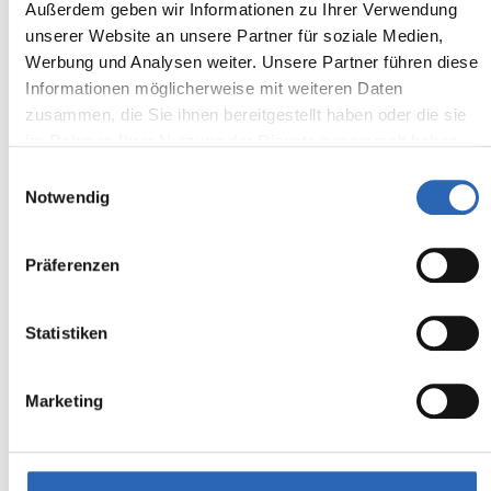
Außerdem geben wir Informationen zu Ihrer Verwendung
unserer Website an unsere Partner für soziale Medien,
Werbung und Analysen weiter. Unsere Partner führen diese
Informationen möglicherweise mit weiteren Daten
zusammen, die Sie ihnen bereitgestellt haben oder die sie
im Rahmen Ihrer Nutzung der Dienste gesammelt haben.
Einwilligungsauswahl
Notwendig
Präferenzen
02.2022
88568
km
272
€
Erstzulassung
Laufleistung
mtl. Rate
Statistiken
inkl. MwSt.
Euro 6
1280kg
Marketing
4 Sitze
3 Türen
6 Gänge
4 Zylinder
Kraftstoffverbrauch kombiniert:
6.3 l/100km (WLTP)