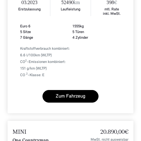
03.2023
52490
km
398
€
Erstzulassung
Laufleistung
mtl. Rate
inkl. MwSt.
Euro 6
1555kg
5 Sitze
5 Türen
7 Gänge
4 Zylinder
Kraftstoffverbrauch kombiniert:
6.6 l/100km (WLTP)
2
CO
-Emissionen kombiniert:
151 g/km (WLTP)
2
CO
-Klasse: E
Zum Fahrzeug
MINI
20.890,00€
MwSt. nicht ausweisbar
One Countryman