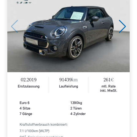
02.2019
91439
km
261
€
Erstzulassung
Laufleistung
mtl. Rate
inkl. MwSt.
Euro 6
1390kg
4 Sitze
2 Türen
7 Gänge
4 Zylinder
Kraftstoffverbrauch kombiniert:
7.1 l/100km (WLTP)
2