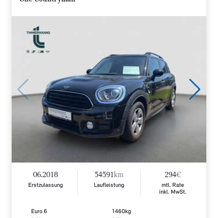
06.2018
54591
km
294
€
Erstzulassung
Laufleistung
mtl. Rate
inkl. MwSt.
Euro 6
1460kg