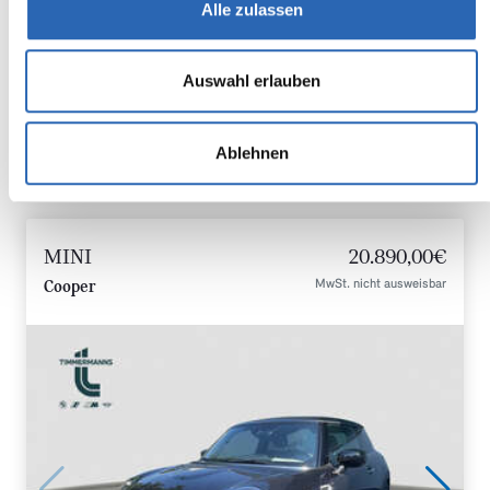
Alle zulassen
2
CO
-Emissionen kombiniert:
141 g/km (WLTP)
2
CO
-Klasse: E
Auswahl erlauben
Zum Fahrzeug
Ablehnen
MINI
20.890,00€
MwSt. nicht ausweisbar
Cooper