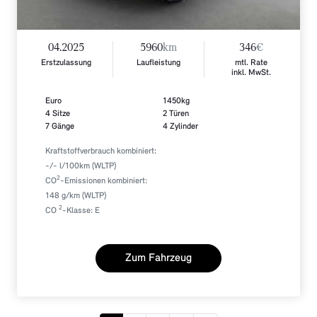
04.2025
5960
km
346
€
Erstzulassung
Laufleistung
mtl. Rate
inkl. MwSt.
Euro
1450kg
4 Sitze
2 Türen
7 Gänge
4 Zylinder
Kraftstoffverbrauch kombiniert:
-/- l/100km (WLTP)
2
CO
-Emissionen kombiniert:
148 g/km (WLTP)
2
CO
-Klasse: E
Zum Fahrzeug