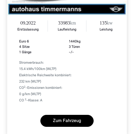
09.2022
33983
km
135
kw
Erstzulassung
Laufleistung
Leistung
Euro 6
1440kg
4 Sitze
3 Türen
1 Gänge
-/-
Stromverbrauch:
15.4 kWh/100km (WLTP)
Elektrische Reichweite kombiniert:
232 km (WLTP)
2
CO
-Emissionen kombiniert:
0 g/km (WLTP)
2
CO
-Klasse: A
Zum Fahrzeug