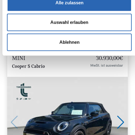
Alle zulassen
2
CO
-Klasse: E
Auswahl erlauben
Zum Fahrzeug
Ablehnen
MINI
30.930,00€
MwSt. ist ausweisbar
Cooper S Cabrio