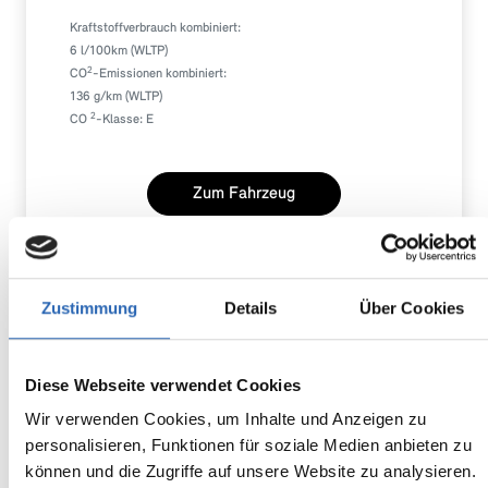
Kraftstoffverbrauch kombiniert:
6 l/100km (WLTP)
2
CO
-Emissionen kombiniert:
136 g/km (WLTP)
2
CO
-Klasse: E
Zum Fahrzeug
Zustimmung
Details
Über Cookies
MINI
21.680,00€
MwSt. nicht ausweisbar
Cooper S Cabrio
Diese Webseite verwendet Cookies
Wir verwenden Cookies, um Inhalte und Anzeigen zu
personalisieren, Funktionen für soziale Medien anbieten zu
können und die Zugriffe auf unsere Website zu analysieren.