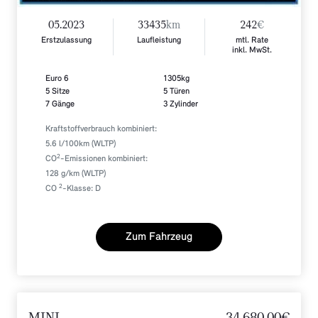
05.2023
33435
km
242
€
Erstzulassung
Laufleistung
mtl. Rate
inkl. MwSt.
Euro 6
1305kg
5 Sitze
5 Türen
7 Gänge
3 Zylinder
Kraftstoffverbrauch kombiniert:
5.6 l/100km (WLTP)
2
CO
-Emissionen kombiniert:
128 g/km (WLTP)
2
CO
-Klasse: D
Zum Fahrzeug
MINI
34.680,00€