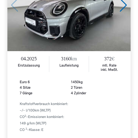
04.2025
3160
km
372
€
Erstzulassung
Laufleistung
mtl. Rate
inkl. MwSt.
Euro 6
1450kg
4 Sitze
2 Türen
7 Gänge
4 Zylinder
Kraftstoffverbrauch kombiniert:
-/- l/100km (WLTP)
2
CO
-Emissionen kombiniert:
149 g/km (WLTP)
2
CO
-Klasse: E