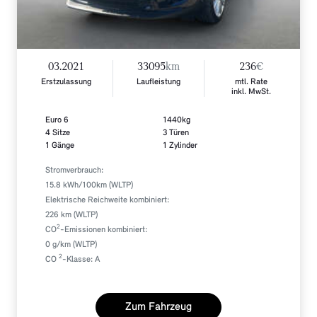
03.2021
33095
km
236
€
Erstzulassung
Laufleistung
mtl. Rate
inkl. MwSt.
Euro 6
1440kg
4 Sitze
3 Türen
1 Gänge
1 Zylinder
Stromverbrauch:
15.8 kWh/100km (WLTP)
Elektrische Reichweite kombiniert:
226 km (WLTP)
2
CO
-Emissionen kombiniert:
0 g/km (WLTP)
2
CO
-Klasse: A
Zum Fahrzeug