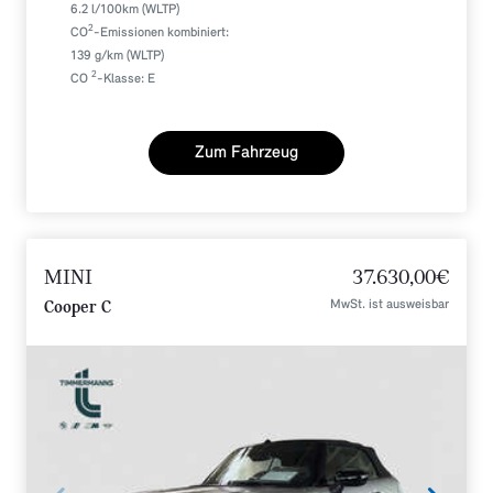
6.2 l/100km (WLTP)
2
CO
-Emissionen kombiniert:
139 g/km (WLTP)
2
CO
-Klasse: E
Zum Fahrzeug
MINI
37.630,00€
MwSt. ist ausweisbar
Cooper C