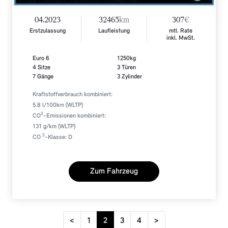
04.2023
32465
km
307
€
Erstzulassung
Laufleistung
mtl. Rate
inkl. MwSt.
Euro 6
1250kg
4 Sitze
3 Türen
7 Gänge
3 Zylinder
Kraftstoffverbrauch kombiniert:
5.8 l/100km (WLTP)
2
CO
-Emissionen kombiniert:
131 g/km (WLTP)
2
CO
-Klasse: D
Zum Fahrzeug
<
1
2
3
4
>