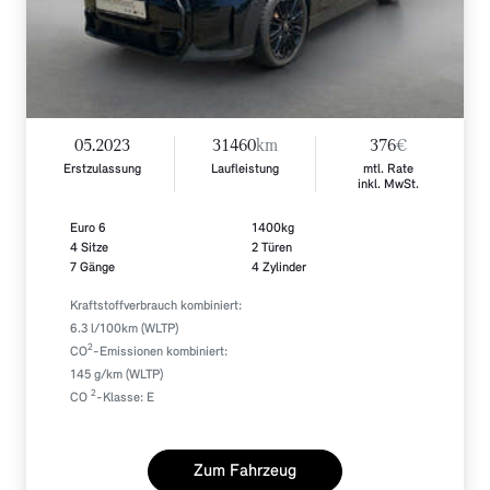
05.2023
31460
km
376
€
Erstzulassung
Laufleistung
mtl. Rate
inkl. MwSt.
Euro 6
1400kg
4 Sitze
2 Türen
7 Gänge
4 Zylinder
Kraftstoffverbrauch kombiniert:
6.3 l/100km (WLTP)
2
CO
-Emissionen kombiniert:
145 g/km (WLTP)
2
CO
-Klasse: E
Zum Fahrzeug