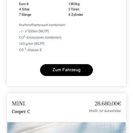
Euro 6
1360kg
4 Sitze
3 Türen
7 Gänge
4 Zylinder
Kraftstoffverbrauch kombiniert:
-/- l/100km (WLTP)
2
CO
-Emissionen kombiniert:
143 g/km (WLTP)
2
CO
-Klasse: E
Zum Fahrzeug
MINI
28.680,00€
MwSt. ist ausweisbar
Cooper C