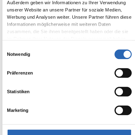
Außerdem geben wir Informationen zu Ihrer Verwendung
unserer Website an unsere Partner für soziale Medien,
Werbung und Analysen weiter. Unsere Partner führen diese
Informationen möglicherweise mit weiteren Daten
zusammen, die Sie ihnen bereitgestellt haben oder die sie
im Rahmen Ihrer Nutzung der Dienste gesammelt haben.
Einwilligungsauswahl
Notwendig
01.2017
51099
km
250
€
Präferenzen
Erstzulassung
Laufleistung
mtl. Rate
inkl. MwSt.
Statistiken
Euro 6
1350kg
4 Sitze
2 Türen
6 Gänge
4 Zylinder
Marketing
Kraftstoffverbrauch kombiniert:
6.1 l/100km (WLTP)
2
CO
-Emissionen kombiniert:
142 g/km (WLTP)