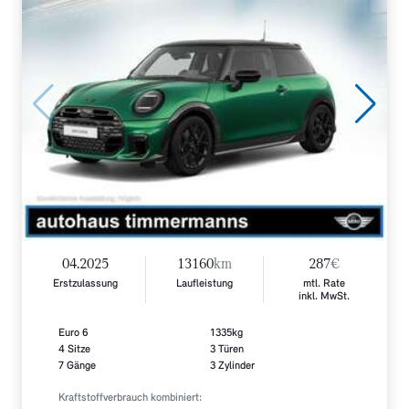
04.2025
13160
km
287
€
Erstzulassung
Laufleistung
mtl. Rate
inkl. MwSt.
Euro 6
1335kg
4 Sitze
3 Türen
7 Gänge
3 Zylinder
Kraftstoffverbrauch kombiniert: