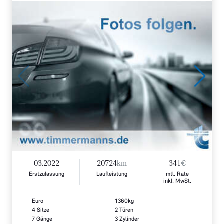
03.2022
20724
km
341
€
Erstzulassung
Laufleistung
mtl. Rate
inkl. MwSt.
Euro
1360kg
4 Sitze
2 Türen
7 Gänge
3 Zylinder