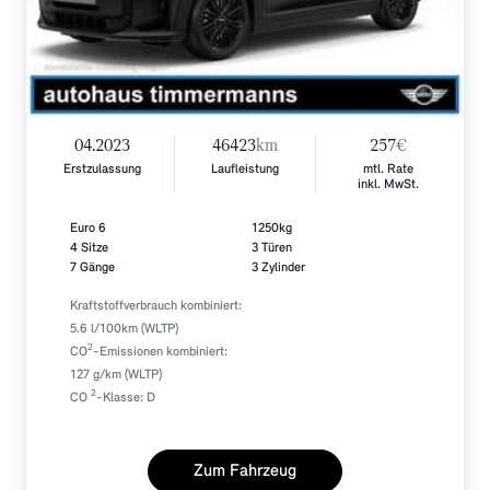
04.2023
46423
km
257
€
Erstzulassung
Laufleistung
mtl. Rate
inkl. MwSt.
Euro 6
1250kg
4 Sitze
3 Türen
7 Gänge
3 Zylinder
Kraftstoffverbrauch kombiniert:
5.6 l/100km (WLTP)
2
CO
-Emissionen kombiniert:
127 g/km (WLTP)
2
CO
-Klasse: D
Zum Fahrzeug