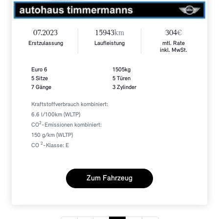
07.2023
15943
km
304
€
Erstzulassung
Laufleistung
mtl. Rate
inkl. MwSt.
Euro 6
1505kg
5 Sitze
5 Türen
7 Gänge
3 Zylinder
Kraftstoffverbrauch kombiniert:
6.6 l/100km (WLTP)
2
CO
-Emissionen kombiniert:
150 g/km (WLTP)
2
CO
-Klasse: E
Zum Fahrzeug