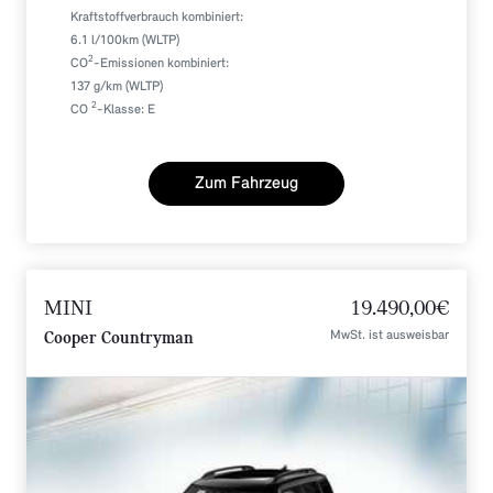
Kraftstoffverbrauch kombiniert:
6.1 l/100km (WLTP)
2
CO
-Emissionen kombiniert:
137 g/km (WLTP)
2
CO
-Klasse: E
Zum Fahrzeug
MINI
19.490,00€
MwSt. ist ausweisbar
Cooper Countryman