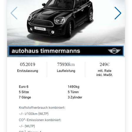
05.2019
75930
km
249
€
Erstzulassung
Laufleistung
mtl. Rate
inkl. MwSt.
Euro 6
1490kg
5 Sitze
5 Türen
7 Gänge
3 Zylinder
Kraftstoffverbrauch kombiniert:
-/- l/100km (WLTP)
2
CO
-Emissionen kombiniert:
-/- (WLTP)
2