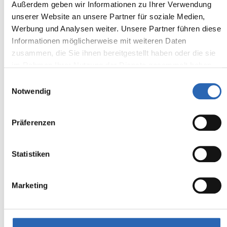
Außerdem geben wir Informationen zu Ihrer Verwendung
unserer Website an unsere Partner für soziale Medien,
Werbung und Analysen weiter. Unsere Partner führen diese
Informationen möglicherweise mit weiteren Daten
zusammen, die Sie ihnen bereitgestellt haben oder die sie
im Rahmen Ihrer Nutzung der Dienste gesammelt haben.
Einwilligungsauswahl
Notwendig
02.2026
2610
km
507
€
Präferenzen
Erstzulassung
Laufleistung
mtl. Rate
inkl. MwSt.
Statistiken
Euro 6
1500kg
4 Sitze
2 Türen
7 Gänge
4 Zylinder
Marketing
Kraftstoffverbrauch kombiniert:
6.2 l/100km (WLTP)
2
CO
-Emissionen kombiniert:
155 g/km (WLTP)