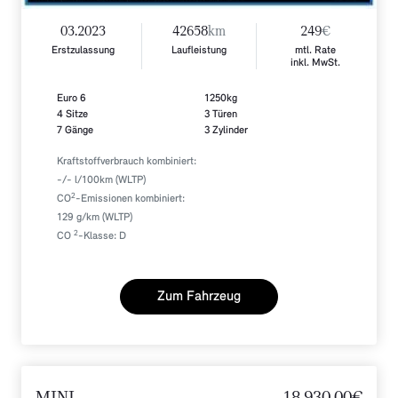
03.2023
42658
km
249
€
Erstzulassung
Laufleistung
mtl. Rate
inkl. MwSt.
Euro 6
1250kg
4 Sitze
3 Türen
7 Gänge
3 Zylinder
Kraftstoffverbrauch kombiniert:
-/- l/100km (WLTP)
2
CO
-Emissionen kombiniert:
129 g/km (WLTP)
2
CO
-Klasse: D
Zum Fahrzeug
MINI
18.930,00€