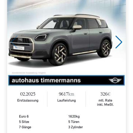
02.2025
9617
km
326
€
Erstzulassung
Laufleistung
mtl. Rate
inkl. MwSt.
Euro 6
1620kg
5 Sitze
5 Türen
7 Gänge
3 Zylinder