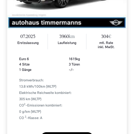
07.2025
3960
km
304
€
Erstzulassung
Laufleistung
mtl. Rate
inkl. MwSt.
Euro 6
1615kg
4 Sitze
3 Türen
1 Gänge
-/-
Stromverbrauch:
13.8 kWh/100km (WLTP)
Elektrische Reichweite kombiniert:
305 km (WLTP)
2
CO
-Emissionen kombiniert:
0 g/km (WLTP)
2
CO
-Klasse: A