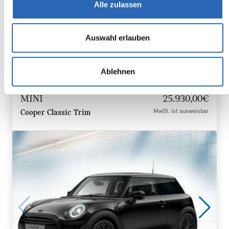
Alle zulassen
2
CO
-Klasse: E
Auswahl erlauben
Zum Fahrzeug
Ablehnen
MINI
25.930,00€
MwSt. ist ausweisbar
Cooper Classic Trim