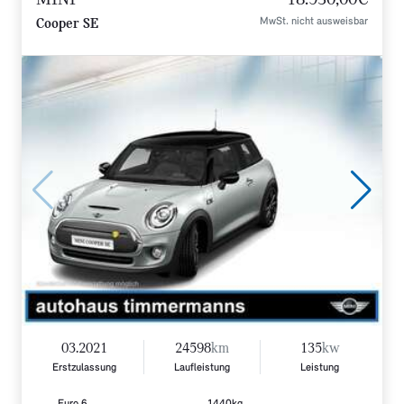
MwSt. nicht ausweisbar
Cooper SE
03.2021
24598
km
135
kw
Erstzulassung
Laufleistung
Leistung
Euro 6
1440kg