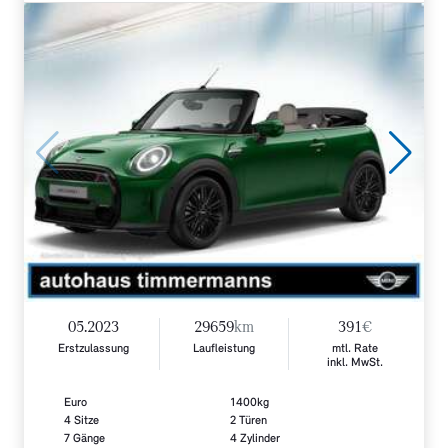
05.2023
29659
km
391
€
Erstzulassung
Laufleistung
mtl. Rate
inkl. MwSt.
Euro
1400kg
4 Sitze
2 Türen
7 Gänge
4 Zylinder